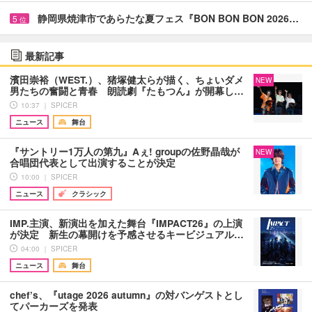
静岡県焼津市であらたな夏フェス『BON BON BON 2026…
5
位
最新記事
濱田崇裕（WEST.）、猪塚健太らが描く、ちょいダメ
NEW
男たちの奮闘と青春 朗読劇『たもつん』が開幕し…
10:37 ｜ SPICER
ニュース
舞台
『サントリー1万人の第九』Aぇ! groupの佐野晶哉が
NEW
合唱団代表として出演することが決定
10:00 ｜ SPICER
ニュース
クラシック
IMP.主演、新演出を加えた舞台『IMPACT26』の上演
が決定 新生の幕開けを予感させるキービジュアル…
04:00 ｜ SPICER
ニュース
舞台
chef’s、『utage 2026 autumn』の対バンゲストとし
てパーカーズを発表