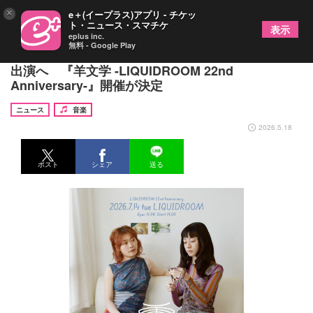
×
e＋(イープラス)アプリ - チケッ
ト・ニュース・スマチケ
表示
eplus inc.
無料 - Google Play
羊文学、恵比寿LIQUIDROOMの22周年記念公演に
出演へ 『羊文学 -LIQUIDROOM 22nd
Anniversary-』開催が決定
ニュース
音楽
2026.5.18
ポスト
シェア
送る