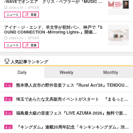
-WAVEでオンエア クリス・ペプラーが『MUSIC …
2026.6.26 ｜ SPICER
ニュース
音楽
アイナ・ジ・エンド、羊文学が初対バン、神戸で『S
OUND CONNECTION -Mirroring Lights-』開催…
2026.6.23 ｜ SPICER
ニュース
音楽
人気記事ランキング
Daily
Weekly
Monthly
熊本県人吉市の野外音楽フェス『Rural Act'26』TENDOU…
1
位
埼玉であらたな文具販売イベントがスタート 『まるっと…
2
位
福島最大級の音楽フェス『LIVE AZUMA 2026』無料で楽…
3
位
『キングダム』連載20周年記念「キンキンキングダム」渋…
4
位