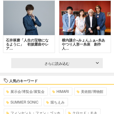
石井琢磨「人生の宝物にな
横内謙介×みょんふぁ×糸あ
るように」 初披露曲やレ
やつり人形一糸座 創作
ア…
人…
さらに読み込む
人気のキーワード
展示会/博覧会/展覧会
HIMARI
美術館/博物館
SUMMER SONIC
堀ちえみ
フィンセント・ファン・ゴッホ
クロード・モネ