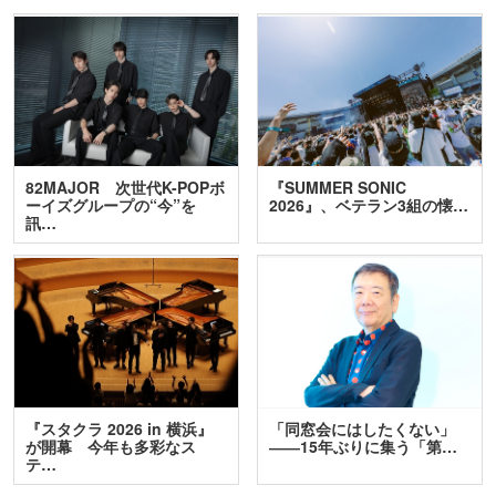
82MAJOR 次世代K-POPボ
『SUMMER SONIC
ーイズグループの“今”を
2026』、ベテラン3組の懐…
訊…
『スタクラ 2026 in 横浜』
「同窓会にはしたくない」
が開幕 今年も多彩なス
――15年ぶりに集う「第…
テ…