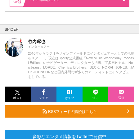
SPICER
竹内琢也
インタビュアー
2010年からラジオをメインフィールドにインタビュアーとしての活動
をスタート。現在はSpotify公式番組『New Music Wednesday Podcas
t Edition』のナビゲーター、ディレクターも担当。宇多田ヒカル、Ne
wJeans、LORDE、Chemical Brothers、BECK、NORAH JONES、JA
CK JOHNSONなど国内外問わず多くのアーティストにインタビュー
をしている。
ポスト
シェア
はてブ
送る
送信
RSSフィードの購読はこちら
多彩なエンタメ情報をTwitterで発信中