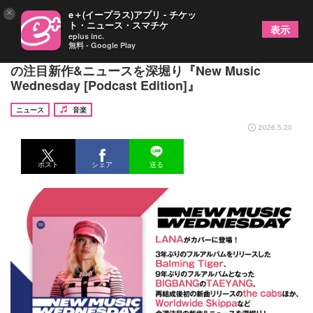
×
e＋(イープラス)アプリ - チケッ
ト・ニュース・スマチケ
表示
eplus inc.
無料 - Google Play
LANA、BIGBANGのTAEYANG、the cabsなど今週
の注目新作&ニュースを深堀り『New Music
Wednesday [Podcast Edition]』
ニュース
音楽
2026.5.20
ポスト
シェア
送る