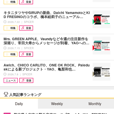
特集
音楽
キタニタツヤやSIRUPの新曲、Daichi YamamotoとKI
D FRESINOのコラボ、橋本絵莉子のニューアル…
2026.7.22 ｜ SPICER
特集
音楽
Mrs. GREEN APPLE、Vaundyなど今週の注目新作を
深堀り、常田大希からメッセージが到着、YAOへの…
2026.7.15 ｜ SPICER
特集
音楽
Awich、CHICO CARLITO、ONE OK ROCK、Paledu
skによる新プロジェクト・YAO、亀梨和也…
2026.7.8 ｜ SPICER
ニュース
音楽
人気記事ランキング
Daily
Weekly
Monthly