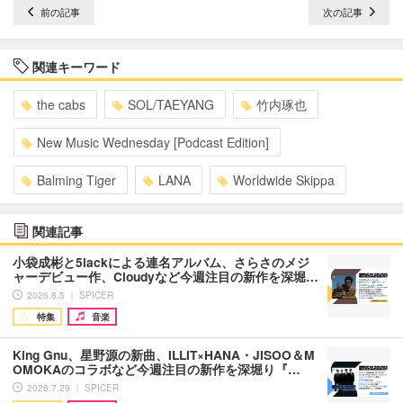
前の記事
次の記事
関連キーワード
the cabs
SOL/TAEYANG
竹内琢也
New Music Wednesday [Podcast Edition]
Balming Tiger
LANA
Worldwide Skippa
関連記事
小袋成彬と5lackによる連名アルバム、さらさのメジ
ャーデビュー作、Cloudyなど今週注目の新作を深堀…
2026.8.5 ｜ SPICER
特集
音楽
King Gnu、星野源の新曲、ILLIT×HANA・JISOO＆M
OMOKAのコラボなど今週注目の新作を深堀り『…
2026.7.29 ｜ SPICER