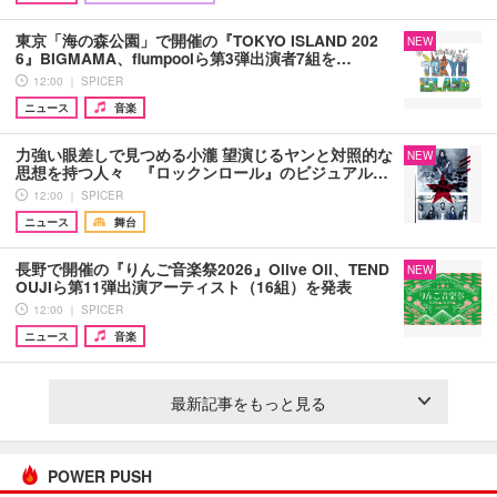
東京「海の森公園」で開催の『TOKYO ISLAND 202
NEW
6』BIGMAMA、flumpoolら第3弾出演者7組を…
12:00 ｜ SPICER
ニュース
音楽
力強い眼差しで見つめる小瀧 望演じるヤンと対照的な
NEW
思想を持つ人々 『ロックンロール』のビジュアル…
12:00 ｜ SPICER
ニュース
舞台
長野で開催の『りんご音楽祭2026』Olive Oil、TEND
NEW
OUJIら第11弾出演アーティスト（16組）を発表
12:00 ｜ SPICER
ニュース
音楽
最新記事をもっと見る
POWER PUSH