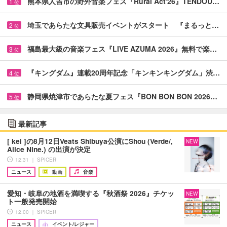
熊本県人吉市の野外音楽フェス『Rural Act'26』TENDOU…
1
位
埼玉であらたな文具販売イベントがスタート 『まるっと…
2
位
福島最大級の音楽フェス『LIVE AZUMA 2026』無料で楽…
3
位
『キングダム』連載20周年記念「キンキンキングダム」渋…
4
位
静岡県焼津市であらたな夏フェス『BON BON BON 2026…
5
位
最新記事
[ kei ]の8月12日Veats Shibuya公演にShou (Verde/,
NEW
Alice Nine.) の出演が決定
12:31 ｜ SPICER
ニュース
動画
音楽
愛知・岐阜の地酒を満喫する『秋酒祭 2026』チケッ
NEW
ト一般発売開始
12:00 ｜ SPICER
ニュース
イベント/レジャー