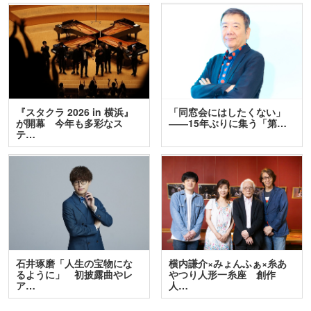
『スタクラ 2026 in 横浜』
「同窓会にはしたくない」
が開幕 今年も多彩なス
――15年ぶりに集う「第…
テ…
石井琢磨「人生の宝物にな
横内謙介×みょんふぁ×糸あ
るように」 初披露曲やレ
やつり人形一糸座 創作
ア…
人…