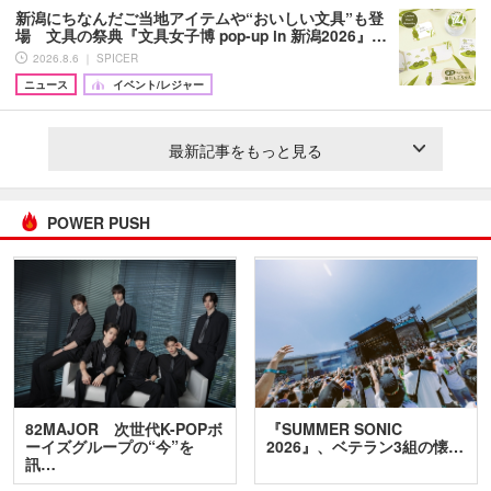
新潟にちなんだご当地アイテムや“おいしい文具”も登
場 文具の祭典『文具女子博 pop-up in 新潟2026』…
2026.8.6 ｜ SPICER
ニュース
イベント/レジャー
最新記事をもっと見る
POWER PUSH
82MAJOR 次世代K-POPボ
『SUMMER SONIC
ーイズグループの“今”を
2026』、ベテラン3組の懐…
訊…