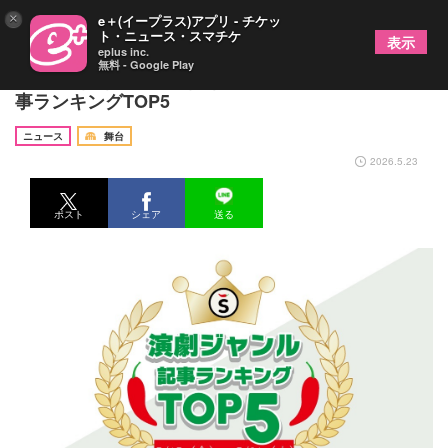
×
e＋(イープラス)アプリ - チケッ
ト・ニュース・スマチケ
表示
eplus inc.
無料 - Google Play
【5/15（金）～5/21（木）】舞台ジャンルの人気記
事ランキングTOP5
ニュース
舞台
2026.5.23
ポスト
シェア
送る