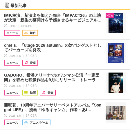
最新記事
IMP.主演、新演出を加えた舞台『IMPACT26』の上演
NEW
が決定 新生の幕開けを予感させるキービジュアル…
04:00 ｜ SPICER
ニュース
舞台
chef’s、『utage 2026 autumn』の対バンゲストとし
てパーカーズを発表
2026.8.6 ｜ SPICER
ニュース
音楽
GADORO、横浜アリーナでのワンマン公演『一家団
欒』を収めた映像作品を9月にリリース トレーラ…
2026.8.6 ｜ SPICER
ニュース
動画
音楽
亜咲花、10周年アニバーサリーベストアルバム『Son
g of LIFE』、漫画『ゆるキャン△』作者・あf…
2026.8.6 ｜ SPICER
ニュース
アニメ/ゲーム