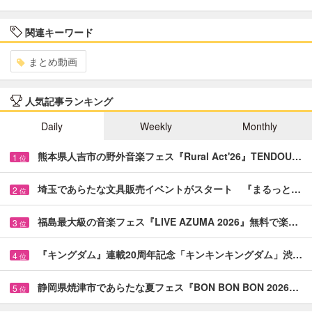
関連キーワード
まとめ動画
人気記事ランキング
Daily
Weekly
Monthly
熊本県人吉市の野外音楽フェス『Rural Act'26』TENDOU…
1
位
埼玉であらたな文具販売イベントがスタート 『まるっと…
2
位
福島最大級の音楽フェス『LIVE AZUMA 2026』無料で楽…
3
位
『キングダム』連載20周年記念「キンキンキングダム」渋…
4
位
静岡県焼津市であらたな夏フェス『BON BON BON 2026…
5
位