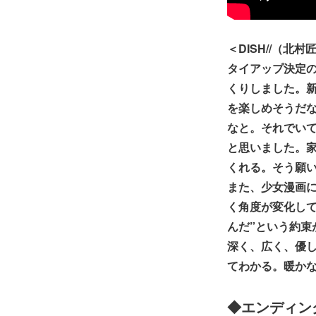
＜DISH//（北
タイアップ決定
くりしました。
を楽しめそうだ
なと。それでい
と思いました。
くれる。そう願
また、少女漫画
く角度が変化し
んだ”という約
深く、広く、優
てわかる。暖か
◆エンディング