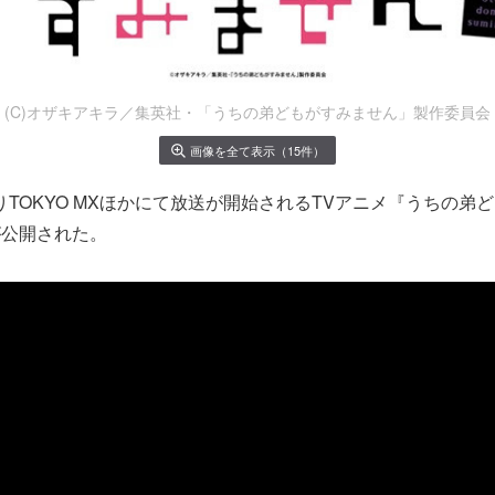
(C)オザキアキラ／集英社・「うちの弟どもがすみません」製作委員会
画像を全て表示（15件）
よりTOKYO MXほかにて放送が開始されるTVアニメ『うちの弟
が公開された。