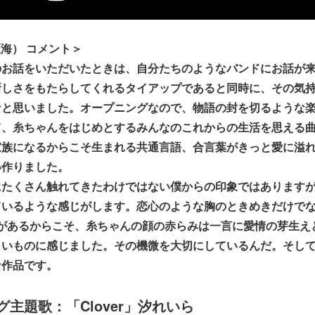
村匠海） コメント＞
のお話をいただいたときは、自分たちのようなバンドにお話が
新しさをもたらしてくれるタイアップであると同時に、その気
なと思いました。オープニングなので、物語の封を切るような
て、糸ちゃんをはじめとするみんなのこれからの生活を思える
家族になるからこそ生まれる共通言語、合言葉がきっと愛に溢
い作りました。
にたくさん触れてきたわけではない僕からの印象ではあります
ているような感じがします。恋心のような胸のときめきだけでな
束があるからこそ、糸ちゃんの顔の赤らみは一言に愛情の芽生え
しいものに感じました。その機微を大切にしているんだ。そし
な作品です。
主題歌：「Clover」汐れいら