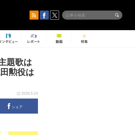
主題歌は
成田勲役は
2026.5.24
シェア