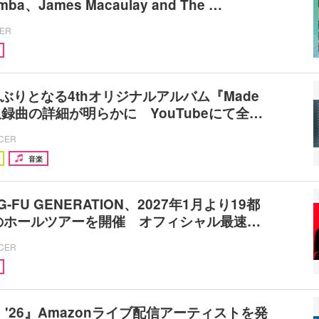
mba、James Macaulay and The …
CER
3年ぶりとなる4thオリジナルアルバム『Made
s』収録曲の詳細が明らかに YouTubeにて全…
ICER
音楽
NG-FU GENERATION、2027年1月より19都
のホールツアーを開催 オフィシャル最速…
ICER
 '26』Amazonライブ配信アーティストを発