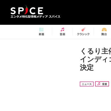
くるり主
インディ
決定
ニュース
音楽