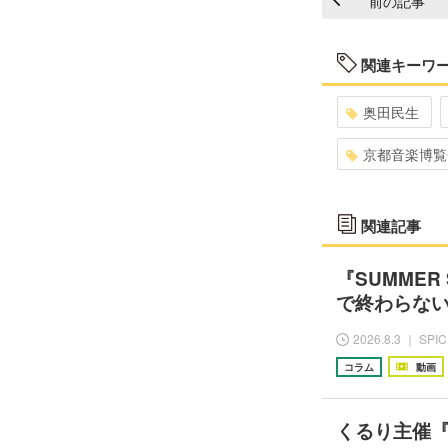
前の記事
関連キーワ
奥田民生
京都音楽博覧
関連記事
『SUMMER
で終わらな
2026.8.3 ｜ SPI
コラム
動画
くるり主催『