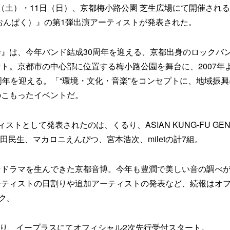
10日（土）・11日（日）、京都梅小路公園 芝生広場にて開催され
：おんぱく）』の第1弾出演アーティストが発表された。
』は、今年バンド結成30周年を迎える、京都出身のロックバ
ト。京都市の中心部に位置する梅小路公園を舞台に、2007年
周年を迎える。「“環境・文化・音楽”をコンセプトに、地域振
のこもったイベントだ。
ストとして発表されたのは、くるり、ASIAN KUNG-FU GENE
End、奥田民生、マカロニえんぴつ、宮本浩次、miletの計7組。
なドラマを生んできた京都音博。今年も豊潤で美しい音の調べ
ーティストの日割りや追加アーティストの発表など、続報はオ
ク。
り、イープラスにてオフィシャル2次先行受付スタート。