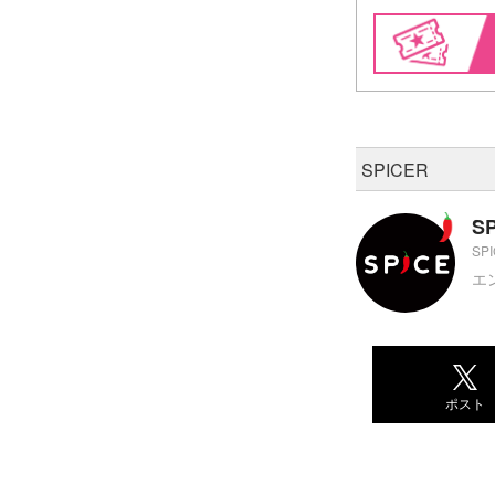
SPICER
S
SP
エ
ポスト