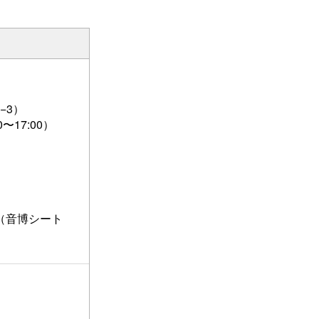
−3）
0〜17:00）
）
00（音博シート