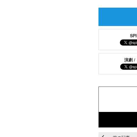
S
演劇 /