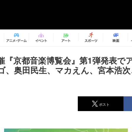
催『京都音楽博覧会』第1弾発表で
ゴ、奥田民生、マカえん、宮本浩次、m
ポスト