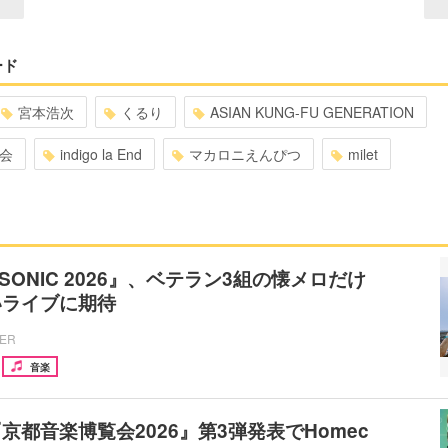
ード
宮本浩次
くるり
ASIAN KUNG-FU GENERATION
会
indigo la End
マカロニえんぴつ
milet
 SONIC 2026』、ベテラン3組の懐メロだけ
いライブに期待
CER
音楽
京都音楽博覧会2026』第3弾発表でHomec