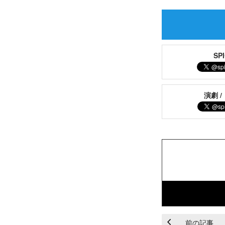
S
演劇 /
前の記事