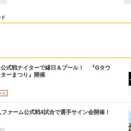
ード
ム公式戦ナイターで縁日＆プール！ 『Gタウ
イターまつり』開催
ーツ
人ファーム公式戦4試合で選手サイン会開催！
CER