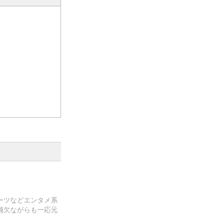
ーツなどエンタメ系
補欠ながらも一応元