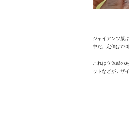
ジャイアンツ版ぷっ
中だ。定価は77
これは立体感の
ットなどがデザ