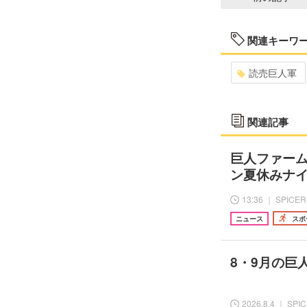
関連キーワ
読売巨人軍
関連記事
巨人ファー
ン夏休みナ
13:36 ｜ SPICER
ニュース
スポ
8・9月の巨
2026.8.4 ｜ SPI