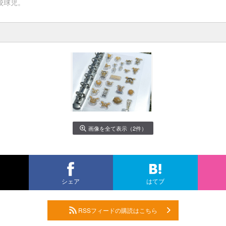
校球児。
画像を全て表示（2件）
シェア
はてブ
RSSフィードの購読はこちら