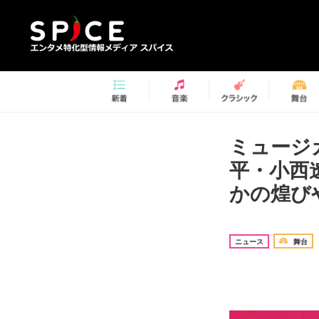
ミュージカ
平・小西
かの煌び
ニュース
舞台