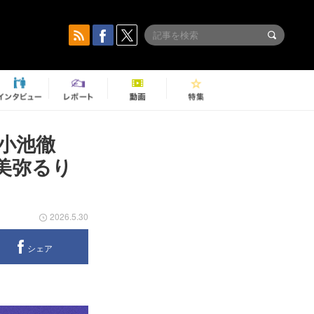
』小池徹
美弥るり
2026.5.30
シェア