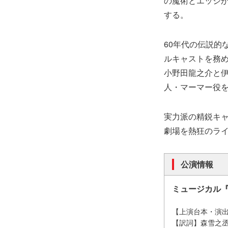
の魔術とエッジ
する。
60年代の伝説的
ルキャストを務
小野田龍之介と
人・マーマー役
実力派の精鋭キ
劇場を熱狂のラ
公演情報
ミュージカル『
【上演台本・演
【訳詞】森雪之