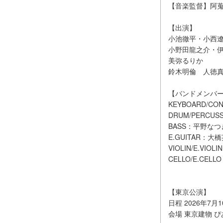
【音楽監督】阿蒐
【出演】
小池徹平・小西
小野田龍之介・
美弥るりか
鈴木明倫 人徳
【バンドメンバ
KEYBOARD/C
DRUM/PERC
BASS：平野な
E.GUITAR：
VIOLIN/E.VIO
CELLO/E.CEL
【東京公演】
日程 2026年7
会場 東京建物 ぴ