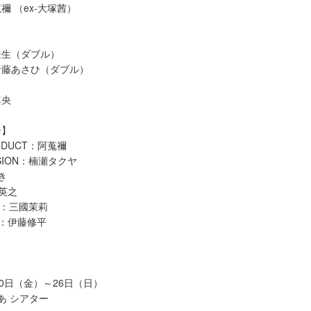
禰 （ex-大塚茜）
遼生（ダブル）
伊藤あさひ（ダブル）
真央
ー】
ONDUCT：阿蒐禰
USSION：楠瀬タクヤ
つき
大橋英之
LIN：三國茉莉
LO：伊藤修平
月10日（金）～26日（日）
あ シアター