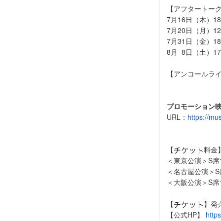
【アフタートー
7月16日（木）1
7月20日（月）1
7月31日（金）1
8月 8日（土）1
【アンコールライ
プロモーション
URL：
https://mus
【
料
＜東京公演＞S席13
＜名古屋公演＞S席
＜大阪公演＞S席13
【
】発
【公式HP】
https