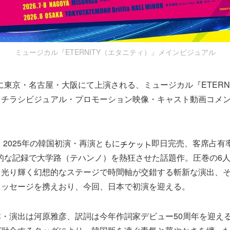
ミュージカル『ETERNITY（エタニティ）』メインビジュアル
8月に東京・名古屋・大阪にて上演される、ミュージカル『ETERN
、チラシビジュアル・プロモーション映像・キャスト動画コメ
・2025年の韓国初演・再演ともに
即日完売、客席占有率
異的な記録で大学路（テハンノ）を熱狂させた話題作。圧巻の6
と光り輝く幻想的なステージで時間軸が交錯する斬新な演出、
メッセージを携えおり、今回、日本で初演を迎える。
・演出は河原雅彦、訳詞は今年作詞家デビュー50周年を迎え