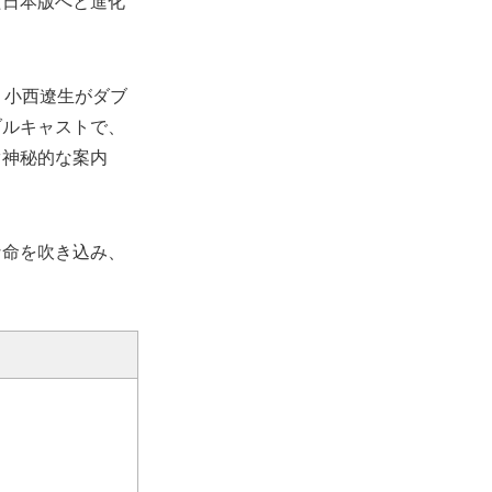
た日本版へと進化
、小西遼生がダブ
ブルキャストで、
ぐ神秘的な案内
な命を吹き込み、