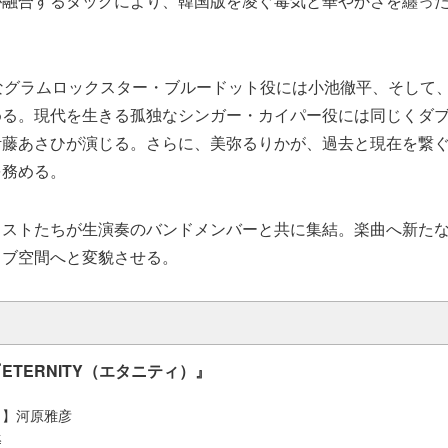
が融合するタッグにより、韓国版を凌ぐ毒気と華やかさを纏っ
なグラムロックスター・ブルードット役には小池徹平、そして
める。現代を生きる孤独なシンガー・カイパー役には同じくダ
伊藤あさひが演じる。さらに、美弥るりかが、過去と現在を繋
を務める。
ャストたちが生演奏のバンドメンバーと共に集結。楽曲へ新た
イブ空間へと変貌させる。
ETERNITY（エタニティ）』
出】河原雅彦
丞