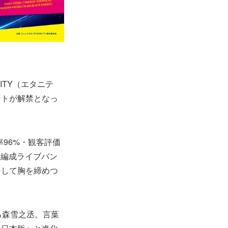
ITY（エタニテ
ントが解禁となっ
96%・観客評価
人編成ライブバン
そして胸を締めつ
る森雪之丞。言葉