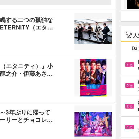
鳴する二つの孤独な
TERNITY（エタ…
人
Dai
TY（エタニティ）』小
1
位
龍之介・伊藤あさ…
2
位
3
位
～3年ぶりに帰って
ーリーとチョコレ…
4
位