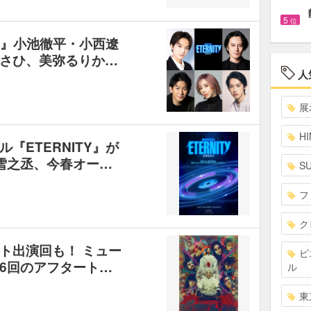
5
位
TY』小池徹平・小西遼
さひ、美弥るりか…
人
展
HI
『ETERNITY』が
雪之丞、今春オー…
S
フ
ク
ト出演回も！ ミュー
ピ
6回のアフタート…
ル
東