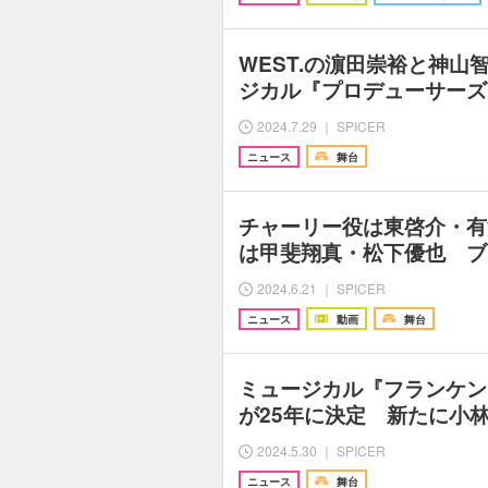
WEST.の濵田崇裕と神山
ジカル『プロデューサーズ
2024.7.29 ｜ SPICER
ニュース
舞台
チャーリー役は東啓介・有
は甲斐翔真・松下優也 ブ
2024.6.21 ｜ SPICER
ニュース
動画
舞台
ミュージカル『フランケン
が25年に決定 新たに小
2024.5.30 ｜ SPICER
ニュース
舞台