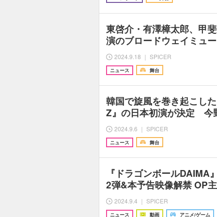
東啓介・有澤樟太郎、甲斐
演のブロードウェイミュー
2024.9.18 ｜ SPICER
ニュース
舞台
韓国で旋風を巻き起こした
Z』の日本初演が決定 今
2024.9.6 ｜ SPICER
ニュース
舞台
『ドラゴンボールDAIMA
2弾&本予告映像解禁 OP
2024.9.4 ｜ SPICER
ニュース
動画
アニメ/ゲーム