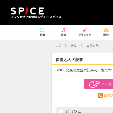
トップ
特集
森雪之丞
森雪之丞 の記事
SPICEの森雪之丞の記事の一覧です
イープ
森雪
絞り込み