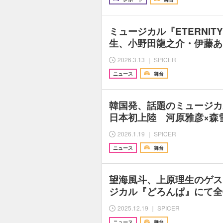
ミュージカル『ETERNI
生、小野田龍之介・伊藤あ
2026.3.13 ｜ SPICER
ニュース
舞台
韓国発、話題のミュージカル
日本初上陸 河原雅彦×森
2026.1.19 ｜ SPICER
ニュース
舞台
望海風斗、上原理生のゲス
ジカル『どろんぱ』にて全
2025.12.19 ｜ SPICER
ニュース
舞台