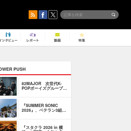
OWER PUSH
82MAJOR 次世代K-
「同窓会に
POPボーイズグループ…
い」――1
『SUMMER SONIC
石井琢磨「
2026』、ベテラン3組…
なるように
『スタクラ 2026 in 横
横内謙介×