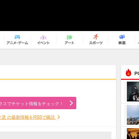
P
まるで原作の世界から飛
び出してきたよう！ 圧…
ラスでチケット情報をチェック！
ｅｐｌｕｓ ｗｅｅｋｅ
ｎｄ ｃｌｕｂ
之丞 の最新情報をRSSで購読
ＲｅｏＮａ“ピルグリム”