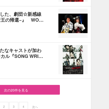
した、劇団☆新感線
女王の帰還−』 WO…
たなキャストが加わ
ル『SONG WRI…
次の20件を見る
2
3
4
次へ