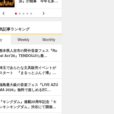
浜』が開幕 今年も多…
あやつり人
気記事ランキング
ly
Weekly
Monthly
熊本県人吉市の野外音楽フェス『Ru
ral Act'26』TENDOUJIら最…
埼玉であらたな文具販売イベントが
スタート 『まるっとぶんぐ博』…
福島最大級の音楽フェス『LIVE AZU
MA 2026』無料で楽しめるEC…
『キングダム』連載20周年記念「キ
ンキンキングダム」渋谷にて開催…