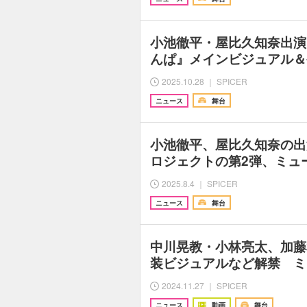
小池徹平・屋比久知奈出演
んぱ』メインビジュアル＆
2025.10.28 ｜ SPICER
ニュース
舞台
小池徹平、屋比久知奈の出
ロジェクトの第2弾、ミュ
2025.8.4 ｜ SPICER
ニュース
舞台
中川晃教・小林亮太、加藤
装ビジュアルなど解禁 ミ
2024.11.27 ｜ SPICER
ニュース
動画
舞台