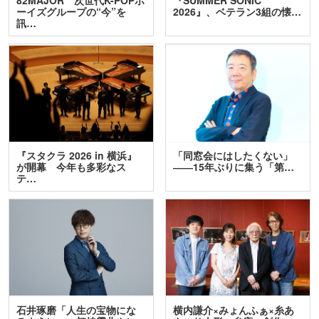
ーイズグループの“今”を
2026』、ベテラン3組の懐…
訊…
『スタクラ 2026 in 横浜』
「同窓会にはしたくない」
が開幕 今年も多彩なス
――15年ぶりに集う「第…
テ…
石井琢磨「人生の宝物にな
横内謙介×みょんふぁ×糸あ