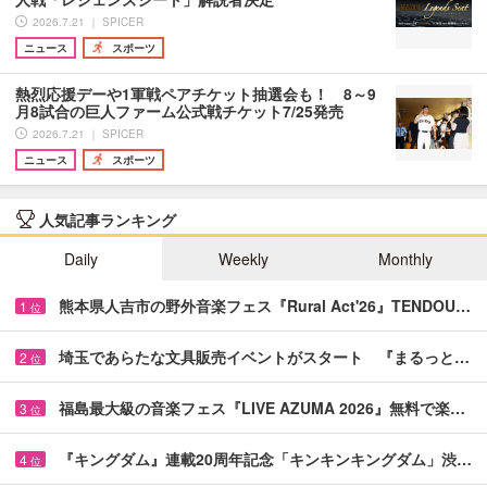
2026.7.21 ｜ SPICER
ニュース
スポーツ
熱烈応援デーや1軍戦ペアチケット抽選会も！ 8～9
月8試合の巨人ファーム公式戦チケット7/25発売
2026.7.21 ｜ SPICER
ニュース
スポーツ
人気記事ランキング
Daily
Weekly
Monthly
熊本県人吉市の野外音楽フェス『Rural Act'26』TENDOU…
1
位
埼玉であらたな文具販売イベントがスタート 『まるっと…
2
位
福島最大級の音楽フェス『LIVE AZUMA 2026』無料で楽…
3
位
『キングダム』連載20周年記念「キンキンキングダム」渋…
4
位