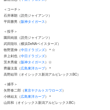
＜コーチ＞
石井琢朗（読売ジャイアンツ）
平田勝男（
阪神タイガース
）
＜投手＞
園田純規（読売ジャイアンツ）
武田陸玖（横浜DeNAベイスターズ）
牧野憲伸（
中日ドラゴンズ
）＊☆
井上剣也（
中日ドラゴンズ
）
茨木秀俊（
阪神タイガース
）☆
齊藤汰直（
広島東洋カープ
）＊
高野結羽（オイシックス新潟アルビレックスBC）
＜捕手＞
矢野泰二郎（
東京ヤクルトスワローズ
）
小林結太（
広島東洋カープ
）＊
山田和（オイシックス新潟アルビレックスBC）