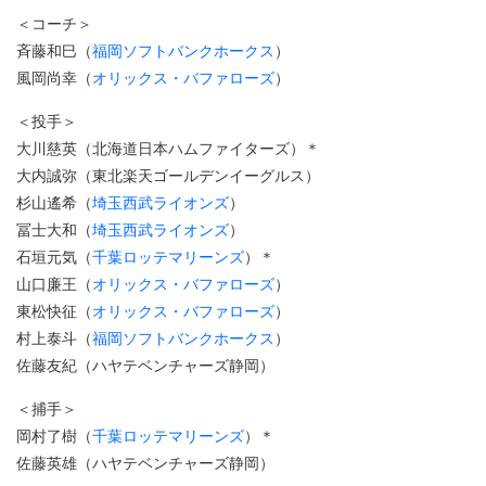
＜コーチ＞
斉藤和巳（
福岡ソフトバンクホークス
）
風岡尚幸（
オリックス・バファローズ
）
＜投手＞
大川慈英（北海道日本ハムファイターズ）＊
大内誠弥（東北楽天ゴールデンイーグルス）
杉山遙希（
埼玉西武ライオンズ
）
冨士大和（
埼玉西武ライオンズ
）
石垣元気（
千葉ロッテマリーンズ
）＊
山口廉王（
オリックス・バファローズ
）
東松快征（
オリックス・バファローズ
）
村上泰斗（
福岡ソフトバンクホークス
）
佐藤友紀（ハヤテベンチャーズ静岡）
＜捕手＞
岡村了樹（
千葉ロッテマリーンズ
）＊
佐藤英雄（ハヤテベンチャーズ静岡）