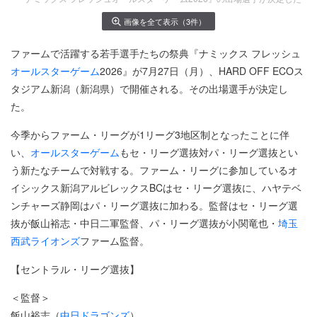
画像を全て表示（3件）
ファームで活躍する若手選手たちの祭典『ナミックス フレッシュ
オールスターゲーム
2026』が7月27日（月）、HARD OFF ECOス
タジアム新潟（新潟県）で開催される。その出場選手が決定し
た。
今季からファーム・リーグが1リーグ3地区制となったことに伴
い、
オールスターゲーム
もセ・リーグ選抜対パ・リーグ選抜とい
う新たなチームで対戦する。ファーム・リーグに参加しているオ
イシックス新潟アルビレックスBCはセ・リーグ選抜に、ハヤテベ
ンチャーズ静岡はパ・リーグ選抜に加わる。監督はセ・リーグ選
抜が飯山裕志・中日二軍監督、パ・リーグ選抜が小関竜也・
埼玉
西武ライオンズ
ファーム監督。
【セントラル・リーグ選抜】
＜監督＞
飯山裕志（
中日ドラゴンズ
）