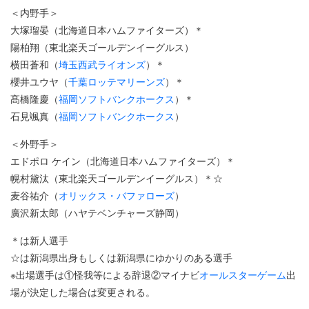
＜内野手＞
大塚瑠晏（北海道日本ハムファイターズ）＊
陽柏翔（東北楽天ゴールデンイーグルス）
横田蒼和（
埼玉西武ライオンズ
）＊
櫻井ユウヤ（
千葉ロッテマリーンズ
）＊
髙橋隆慶（
福岡ソフトバンクホークス
）＊
石見颯真（
福岡ソフトバンクホークス
）
＜外野手＞
エドポロ ケイン（北海道日本ハムファイターズ）＊
幌村黛汰（東北楽天ゴールデンイーグルス）＊☆
麦谷祐介（
オリックス・バファローズ
）
廣沢新太郎（ハヤテベンチャーズ静岡）
＊は新人選手
☆は新潟県出身もしくは新潟県にゆかりのある選手
※出場選手は①怪我等による辞退②マイナビ
オールスターゲーム
出
場が決定した場合は変更される。