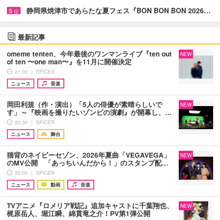
静岡県焼津市であらたな夏フェス『BON BON BON 2026…
5
位
最新記事
omeme tenten、今年最後のワンマンライブ『ten out
NEW
of ten 〜one man〜』を11月に開催決定
21:00 ｜ SPICER
ニュース
音楽
岡田利規（作・演出）「5人の俳優が素晴らしいで
NEW
す」～『映画を撮りたいゾンビの演劇』が開幕し、…
20:30 ｜ SPICER
ニュース
舞台
猫背のネイビーセゾン、2026年夏曲「VEGAVEGA」
NEW
のMV公開 「あっちいんだから！」のスタンプ配…
20:00 ｜ SPICER
ニュース
動画
音楽
TVアニメ『ロメリア戦記』追加キャストに千葉翔也、
NEW
梶原岳人、堀江瞬、綿貫竜之介！PV第1弾公開