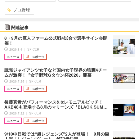
プロ野球
関連記事
8・9月の巨人ファーム公式戦4試合で選手サイン会開
催！
2026.8.4 ｜ SPICER
ニュース
スポーツ
読売ジャイアンツ女子など国内女子球界の強豪4チー
ムが激突！『女子野球Gタウン杯2026』開幕
2026.7.25 ｜ SPICER
ニュース
スポーツ
後藤真希がパフォーマンス&セレモニアルピッチ！
AKB48も登場する8月のマリーンズ『BLACK SUM…
2026.7.22 ｜ SPICER
ニュース
スポーツ
9/10中日戦では“超レジェンズ”2人が登場！ 9月の巨
人戦「レジェンズシート」解説者決定