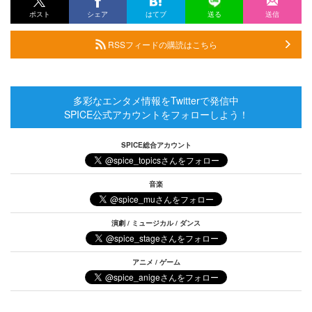
ポスト
シェア
はてブ
送る
送信
RSSフィードの購読はこちら
多彩なエンタメ情報をTwitterで発信中
SPICE公式アカウントをフォローしよう！
SPICE総合アカウント
音楽
演劇 / ミュージカル / ダンス
アニメ / ゲーム