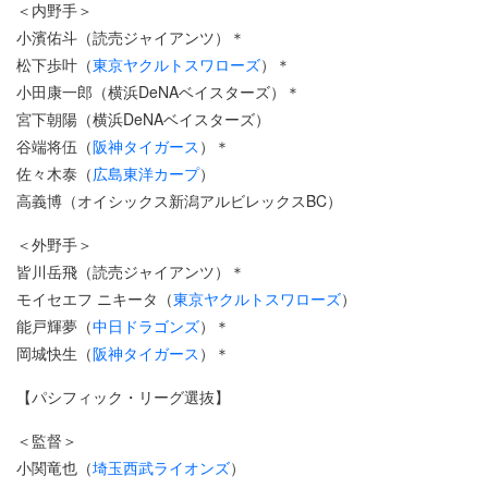
＜内野手＞
小濱佑斗（読売ジャイアンツ）＊
松下歩叶（
東京ヤクルトスワローズ
）＊
小田康一郎（横浜DeNAベイスターズ）＊
宮下朝陽（横浜DeNAベイスターズ）
谷端将伍（
阪神タイガース
）＊
佐々木泰（
広島東洋カープ
）
高義博（オイシックス新潟アルビレックスBC）
＜外野手＞
皆川岳飛（読売ジャイアンツ）＊
モイセエフ ニキータ（
東京ヤクルトスワローズ
）
能戸輝夢（
中日ドラゴンズ
）＊
岡城快生（
阪神タイガース
）＊
【パシフィック・リーグ選抜】
＜監督＞
小関竜也（
埼玉西武ライオンズ
）