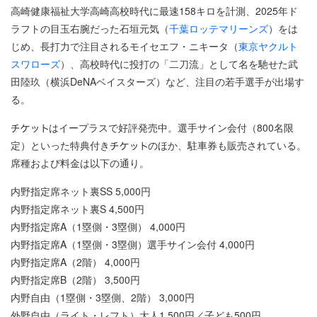
高崎健康福祉大学高崎高校時代に最速158キロを計測、2025年ド
ラフトの目玉右腕だった石垣元気（
千葉ロッテマリーンズ
）をは
じめ、長打力で注目されるモイセエフ・ニキータ（
東京ヤクルト
スワローズ
）、高校時代に投打の「二刀流」として名を馳せた武
田陸玖（横浜DeNAベイスターズ）など、注目の若手選手が出場す
る。
はイープラスで好評発売中。選手サイン会付（800名限
定）といった特典付き
のほか、駐車券も販売されている。
席種および料金は以下の通り。
内野指定席ネット裏SS 5,000円
内野指定席ネット裏S 4,500円
内野指定席A（1塁側・3塁側） 4,000円
内野指定席A（1塁側・3塁側）選手サイン会付 4,000円
内野指定席A（2階） 4,000円
内野指定席B（2階） 3,500円
内野自由（1塁側・3塁側、2階） 3,000円
外野自由（ライト・レフト）大人1,500円／子ども500円