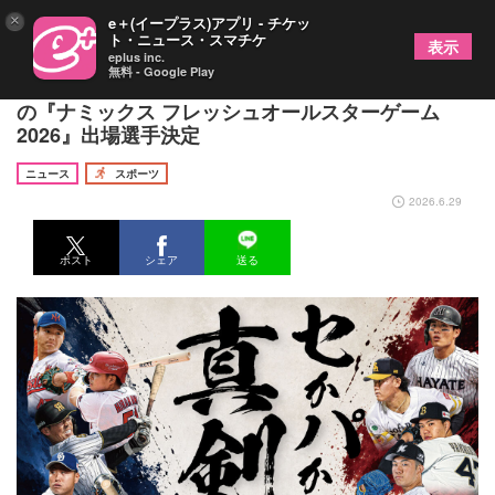
×
e＋(イープラス)アプリ - チケッ
ト・ニュース・スマチケ
表示
eplus inc.
無料 - Google Play
注目右腕・石垣元気らが選出！ 今年はセ・パ対決
の『ナミックス フレッシュオールスターゲーム
2026』出場選手決定
ニュース
スポーツ
2026.6.29
ポスト
シェア
送る