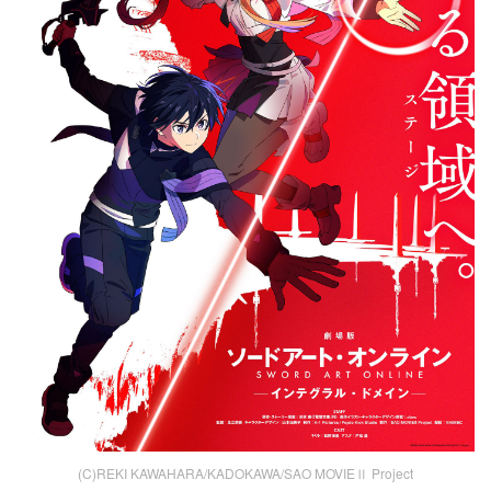
(C)REKI KAWAHARA/KADOKAWA/SAO MOVIEⅡ Project