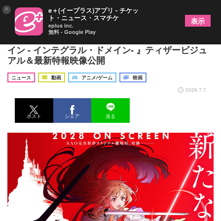
×
e＋(イープラス)アプリ - チケッ
ト・ニュース・スマチケ
表示
eplus inc.
無料 - Google Play
完全新作オリジナル『劇場版ソードアート・オンラ
イン - インテグラル・ドメイン- 』ティザービジュ
アル＆最新特報映像公開
ニュース
動画
アニメ/ゲーム
映画
2026.7.7
ポスト
シェア
送る