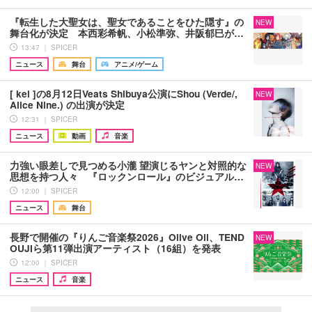
『転生した大聖女は、聖女であることをひた隠す』の
NEW
舞台化が決定 本西彩希帆、小松準弥、井阪郁巳が…
13:47 ｜ SPICER
ニュース
舞台
アニメ/ゲーム
[ kei ]の8月12日Veats Shibuya公演にShou (Verde/,
NEW
Alice Nine.) の出演が決定
12:31 ｜ SPICER
ニュース
動画
音楽
力強い眼差しで見つめる小瀧 望演じるヤンと対照的な
NEW
思想を持つ人々 『ロックンロール』のビジュアル…
12:00 ｜ SPICER
ニュース
舞台
長野で開催の『りんご音楽祭2026』Olive Oil、TEND
NEW
OUJIら第11弾出演アーティスト（16組）を発表
12:00 ｜ SPICER
ニュース
音楽