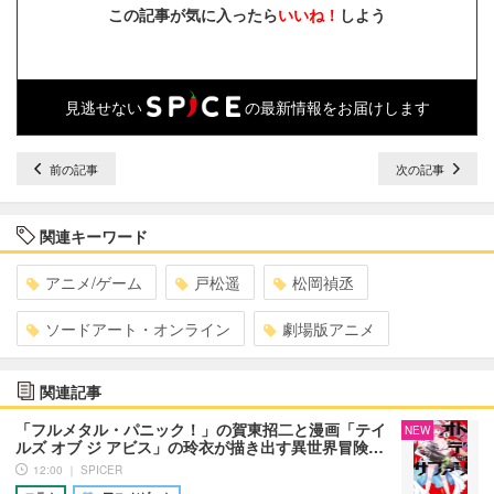
この記事が気に入ったら
いいね！
しよう
見逃せない
の最新情報をお届けします
前の記事
次の記事
関連キーワード
アニメ/ゲーム
戸松遥
松岡禎丞
ソードアート・オンライン
劇場版アニメ
関連記事
「フルメタル・パニック！」の賀東招二と漫画「テイ
NEW
ルズ オブ ジ アビス」の玲衣が描き出す異世界冒険…
12:00 ｜ SPICER