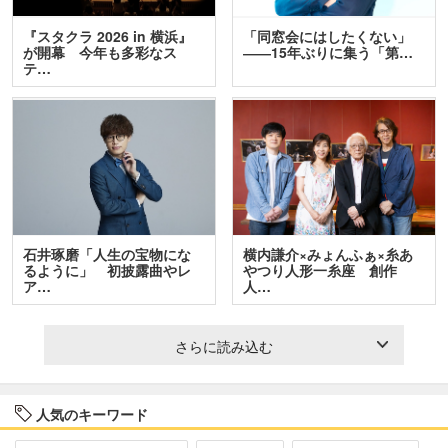
『スタクラ 2026 in 横浜』
「同窓会にはしたくない」
が開幕 今年も多彩なス
――15年ぶりに集う「第…
テ…
石井琢磨「人生の宝物にな
横内謙介×みょんふぁ×糸あ
るように」 初披露曲やレ
やつり人形一糸座 創作
ア…
人…
さらに読み込む
人気のキーワード