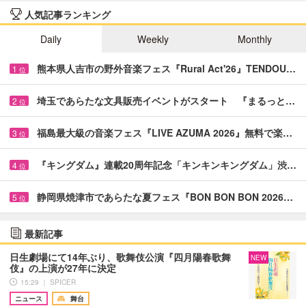
人気記事ランキング
Daily
Weekly
Monthly
熊本県人吉市の野外音楽フェス『Rural Act'26』TENDOU…
1
位
埼玉であらたな文具販売イベントがスタート 『まるっと…
2
位
福島最大級の音楽フェス『LIVE AZUMA 2026』無料で楽…
3
位
『キングダム』連載20周年記念「キンキンキングダム」渋…
4
位
静岡県焼津市であらたな夏フェス『BON BON BON 2026…
5
位
最新記事
日生劇場にて14年ぶり、歌舞伎公演『四月陽春歌舞
NEW
伎』の上演が27年に決定
15:29 ｜ SPICER
ニュース
舞台