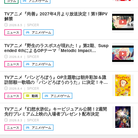
コラム
アニメ/ゲーム
TVアニメ『尚善』2027年4月より放送決定！第1弾PV
解禁
2026.8.5 ｜ SPICER
ニュース
アニメ/ゲーム
TVアニメ『野生のラスボスが現れた！』第2期、Susp
ended 4thによるOPテーマ「Melodic Impact…
2026.8.4 ｜ SPICER
ニュース
アニメ/ゲーム
TVアニメ『パンどろぼう』OP主題歌は朝井彩加＆諏
訪部順一歌唱の「パンどろぼうのうた」に決定！キ…
2026.8.4 ｜ SPICER
ニュース
動画
アニメ/ゲーム
TVアニメ『幻想水滸伝』キービジュアル公開！2週間
先行プレミアム上映の入場者プレゼント配布決定
2026.8.3 ｜ SPICER
ニュース
アニメ/ゲーム