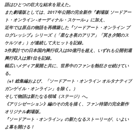
語はひとつの壮大な結末を迎えた。
また劇場版としては、2017年公開の完全新作『劇場版 ソードアー
ト・オンライン -オーディナル・スケール-』に加え、
近年では原点の物語を再構築した『ソードアート・オンライン プ
ログレッシブ』シリーズ（「星なき夜のアリア」「冥き夕闇のス
ケルツオ」）が連続して大ヒットを記録。
3作累計での日本国内興行収入は50億円を超え、いずれも公開初週
興行収入は第1位を記録。
幅広いメディア展開と共に、世界中のファンを熱狂させ続けてい
る。
（※1 総集編および、「ソードアート・オンライン オルタナティブ
ガンゲイル・オンライン」を除く。）
そして物語は新たなる領域（ステージ）へ。
《アリシゼーション》編のその先を描く、ファン待望の完全新作
オリジナル劇場版。
『ソードアート・オンライン』の新たなるストーリーが、いよい
よ幕を開ける！