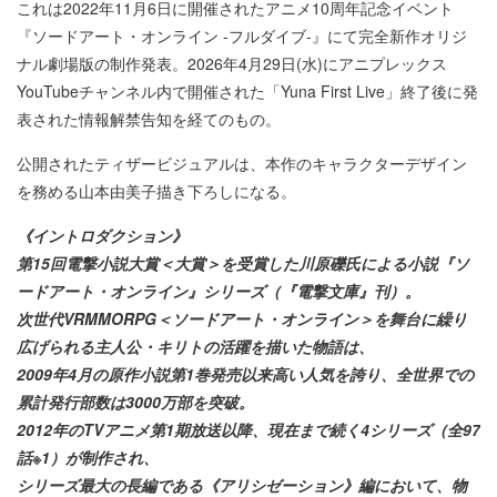
これは2022年11月6日に開催されたアニメ10周年記念イベント
『ソードアート・オンライン -フルダイブ-』にて完全新作オリジ
ナル劇場版の制作発表。2026年4月29日(水)にアニプレックス
YouTubeチャンネル内で開催された「Yuna First Live」終了後に発
表された情報解禁告知を経てのもの。
公開されたティザービジュアルは、本作のキャラクターデザイン
を務める山本由美子描き下ろしになる。
《イントロダクション》
第15回電撃小説大賞＜大賞＞を受賞した川原礫氏による小説『ソ
ードアート・オンライン』シリーズ（『電撃文庫』刊）。
次世代VRMMORPG＜ソードアート・オンライン＞を舞台に繰り
広げられる主人公・キリトの活躍を描いた物語は、
2009年4月の原作小説第1巻発売以来高い人気を誇り、全世界での
累計発行部数は3000万部を突破。
2012年のTVアニメ第1期放送以降、現在まで続く4シリーズ（全97
話※1）が制作され、
シリーズ最大の長編である《アリシゼーション》編において、物