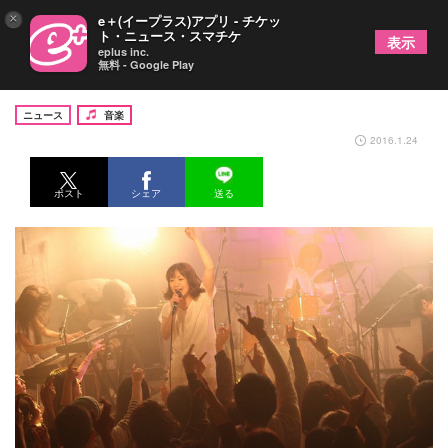
×
e＋(イープラス)アプリ - チケッ
ト・ニュース・スマチケ
表示
eplus inc.
無料 - Google Play
さめざめ初のライブDVD、1日限定でリリース
ニュース
音楽
2016.1.24
ポスト
シェア
送る