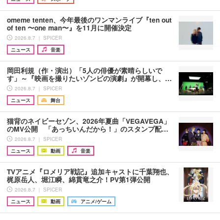
omeme tenten、今年最後のワンマンライブ『ten out
of ten 〜one man〜』を11月に開催決定
2026.8.7 ｜ SPICER
ニュース
音楽
岡田利規（作・演出）「5人の俳優が素晴らしいで
す」～『映画を撮りたいゾンビの演劇』が開幕し、…
2026.8.7 ｜ SPICER
ニュース
舞台
猫背のネイビーセゾン、2026年夏曲「VEGAVEGA」
のMV公開 「あっちいんだから！」のスタンプ配…
2026.8.7 ｜ SPICER
ニュース
動画
音楽
TVアニメ『ロメリア戦記』追加キャストに千葉翔也、
梶原岳人、堀江瞬、綿貫竜之介！PV第1弾公開
2026.8.7 ｜ SPICER
ニュース
動画
アニメ/ゲーム