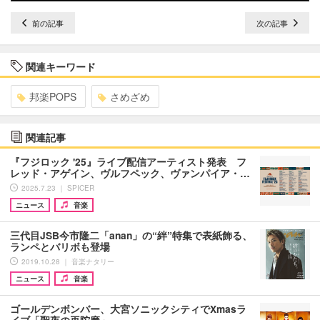
前の記事
次の記事
関連キーワード
邦楽POPS
さめざめ
関連記事
『フジロック '25』ライブ配信アーティスト発表 フ
レッド・アゲイン、ヴルフペック、ヴァンパイア・…
2025.7.23 ｜ SPICER
ニュース
音楽
三代目JSB今市隆二「anan」の“絆”特集で表紙飾る、
ランペとバリボも登場
2019.10.28 ｜ 音楽ナタリー
ニュース
音楽
ゴールデンボンバー、大宮ソニックシティでXmasラ