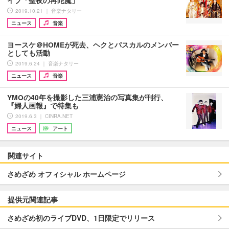
イブ「聖夜の再陀魔」
2019.10.21 ｜ 音楽ナタリー
ニュース
音楽
ヨースケ＠HOMEが死去、ヘクとパスカルのメンバー
としても活動
2019.6.24 ｜ 音楽ナタリー
ニュース
音楽
YMOの40年を撮影した三浦憲治の写真集が刊行、
『婦人画報』で特集も
2019.6.3 ｜ CINRA.NET
ニュース
アート
関連サイト
さめざめ オフィシャル ホームページ
提供元関連記事
さめざめ初のライブDVD、1日限定でリリース