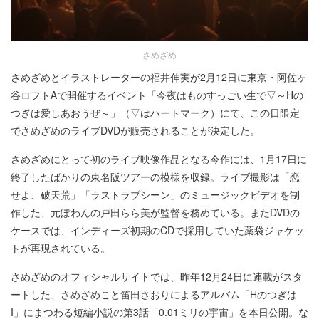
さめざめ
さめざめとイラストレーターの福井伸実が2月12日に東京・阿佐ヶ
谷ロフトAで開催するイベント「今夜はものすっごい生で▽～Hの
つぎは愛しあおうぜ～」（▽はハートマーク）にて、この日限定
でさめざめのライブDVDが販売されることが決定した。
さめざめにとって初のライブ映像作品となる今作には、1月17日に
終了したばかりの東名阪ツアーの模様を収録。ライブ撮影は「恋
せよ、破天荒」「ラストラブシーン」のミュージックビデオを制
作した、元ぽわんの戸田らら美が監督を務めている。またDVDの
ケースでは、インディーズ初期のCDで採用していた薬袋ジャケッ
トが再現されている。
さめざめのオフィシャルサイトでは、昨年12月24日に連載がスタ
ートした、さめざめこと笛田さおりによるアルバム「Hのつぎは
I」にまつわる短編小説の第3話「0.01ミリの宇宙」を本日公開。な