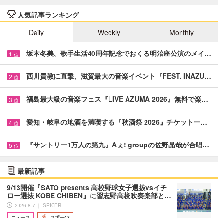
人気記事ランキング
Daily
Weekly
Monthly
坂本冬美、歌手生活40周年記念でおくる明治座公演のメイ…
1
位
西川貴教に直撃、滋賀最大の音楽イベント『FEST. INAZU…
2
位
福島最大級の音楽フェス『LIVE AZUMA 2026』無料で楽…
3
位
愛知・岐阜の地酒を満喫する『秋酒祭 2026』チケット一…
4
位
『サントリー1万人の第九』Aぇ! groupの佐野晶哉が合唱…
5
位
最新記事
9/13開催『SATO presents 高校野球女子選抜vsイチ
ロー選抜 KOBE CHIBEN』に習志野高校吹奏楽部と…
2026.8.7 ｜ SPICER
ニュース
スポーツ