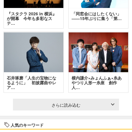
『スタクラ 2026 in 横浜』
「同窓会にはしたくない」
が開幕 今年も多彩なス
――15年ぶりに集う「第…
テ…
石井琢磨「人生の宝物にな
横内謙介×みょんふぁ×糸あ
るように」 初披露曲やレ
やつり人形一糸座 創作
ア…
人…
さらに読み込む
人気のキーワード