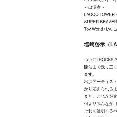
＜出演者＞
LACCO TOWER 
SUPER BEAVER /
Toy World / Lyu:L
塩崎啓示（LA
ついにI ROCK
開催まで残り三
ます。
出演アーティスト
かり応えられる
また、これが進化
何よりみんなが
それを証明する