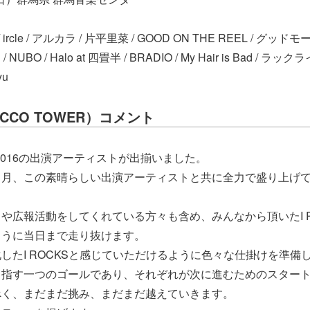
/ ircle / アルカラ / 片平里菜 / GOOD ON THE REEL / グ
 NUBO / Halo at 四畳半 / BRADIO / My Hair is Bad / ラックラ
yu
CCO TOWER）コメント
S 2016の出演アーティストが出揃いました。
ヶ月、この素晴らしい出演アーティストと共に全力で盛り上げ
や広報活動をしてくれている方々も含め、みんなから頂いたI R
ように当日まで走り抜けます。
したI ROCKSと感じていただけるように色々な仕掛けを準備
目指す一つのゴールであり、それぞれが次に進むためのスター
べく、まだまだ挑み、まだまだ越えていきます。