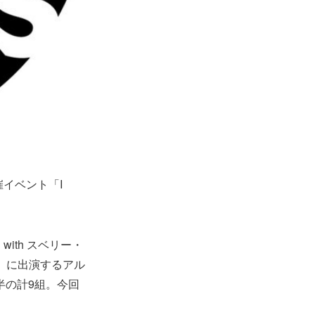
催イベント「I
ith スベリー・
編」に出演するアル
畳半の計9組。今回