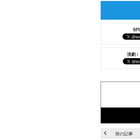
S
演劇 /
前の記事