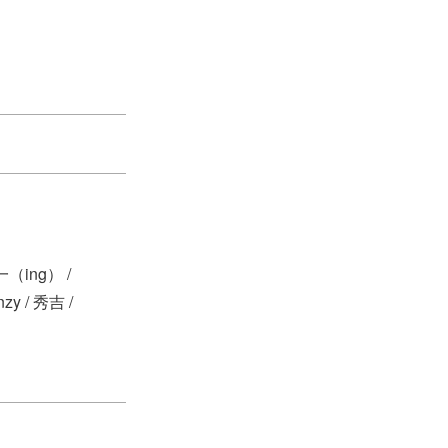
純一（ing） /
y / 秀吉 /