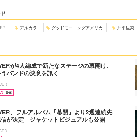
ード
ER
アルカラ
グッドモーニングアメリカ
片平里菜
TOWERが4人編成で新たなステージの幕開け、
かうバンドの決意を訊く
ICER+
音楽
TOWER、フルアルバム『幕開』より2週連続先
配信が決定 ジャケットビジュアルも公開
ICER