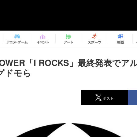
 TOWER「I ROCKS」最終発表で
グドモら
ポスト