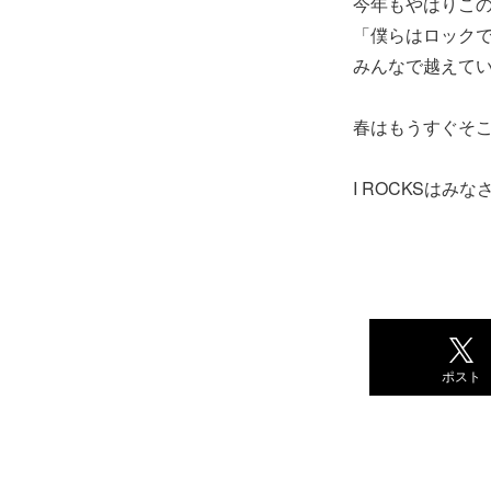
今年もやはりこ
「僕らはロック
みんなで越えて
春はもうすぐそ
I ROCKSは
ポスト