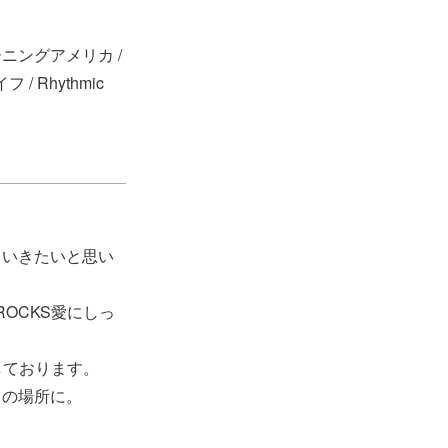
ッドモーニングアメリカ /
イフ / Rhythmic
ていきたいと思い
OCKS愛にしっ
しております。
トの場所に。