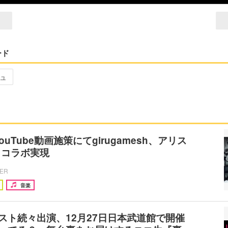
ード
ュ
YouTube動画施策にてgirugamesh、アリス
iとコラボ実現
CER
音楽
スト続々出演、12月27日日本武道館で開催