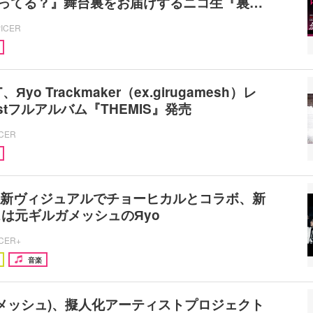
知ってる？』舞台裏をお届けするニコ生『裏…
PICER
、Яyo Trackmaker（ex.girugamesh）レ
stフルアルバム『THEMIS』発売
ICER
 最新ヴィジュアルでチョーヒカルとコラボ、新
は元ギルガメッシュのЯyo
ICER+
音楽
ガメッシュ)、擬人化アーティストプロジェクト