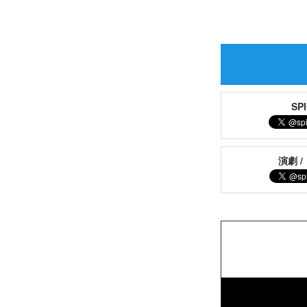
S
演劇 /