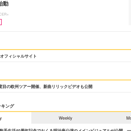
始動
ICER+
オフィシャルサイト
度目の欧州ツアー開催、新曲リリックビデオも公開
ンキング
y
Weekly
Mo
歌手生活40周年記念でおくる明治座公演のメインビジュアルが公開 