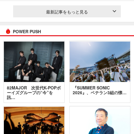
最新記事をもっと見る
POWER PUSH
82MAJOR 次世代K-POPボ
『SUMMER SONIC
ーイズグループの“今”を
2026』、ベテラン3組の懐…
訊…