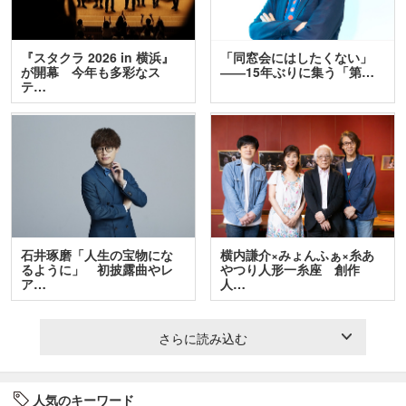
『スタクラ 2026 in 横浜』
「同窓会にはしたくない」
が開幕 今年も多彩なス
――15年ぶりに集う「第…
テ…
石井琢磨「人生の宝物にな
横内謙介×みょんふぁ×糸あ
るように」 初披露曲やレ
やつり人形一糸座 創作
ア…
人…
さらに読み込む
人気のキーワード