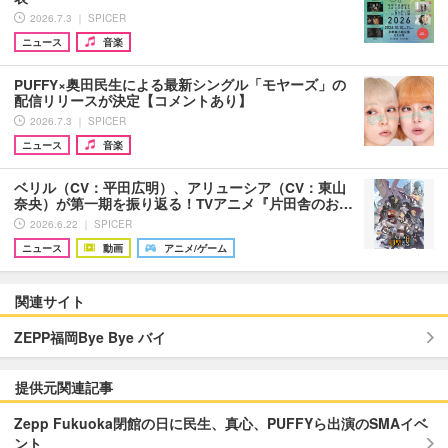
2026.7.3 ｜ SPICER
ニュース
音楽
PUFFY×奥田民生による最新シングル「モヤーズ」の
配信リリースが決定【コメントあり】
2026.7.3 ｜ SPICER
ニュース
音楽
ベリル（CV：平田広明）、アリューシア（CV：東山
奈央）が第一期を振り返る！TVアニメ『片田舎のお…
2026.6.22 ｜ SPICER
ニュース
動画
アニメ/ゲーム
関連サイト
ZEPP福岡Bye Bye バイ
提供元関連記事
Zepp Fukuoka閉館の日に民生、真心、PUFFYら出演のSMAイベ
ント