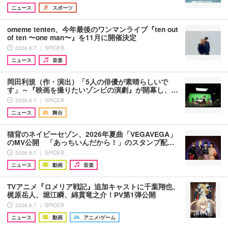
ニュース
スポーツ
omeme tenten、今年最後のワンマンライブ『ten out
of ten 〜one man〜』を11月に開催決定
2026.8.7 ｜ SPICER
ニュース
音楽
岡田利規（作・演出）「5人の俳優が素晴らしいで
す」～『映画を撮りたいゾンビの演劇』が開幕し、…
2026.8.7 ｜ SPICER
ニュース
舞台
猫背のネイビーセゾン、2026年夏曲「VEGAVEGA」
のMV公開 「あっちいんだから！」のスタンプ配…
2026.8.7 ｜ SPICER
ニュース
動画
音楽
TVアニメ『ロメリア戦記』追加キャストに千葉翔也、
梶原岳人、堀江瞬、綿貫竜之介！PV第1弾公開
2026.8.7 ｜ SPICER
ニュース
動画
アニメ/ゲーム