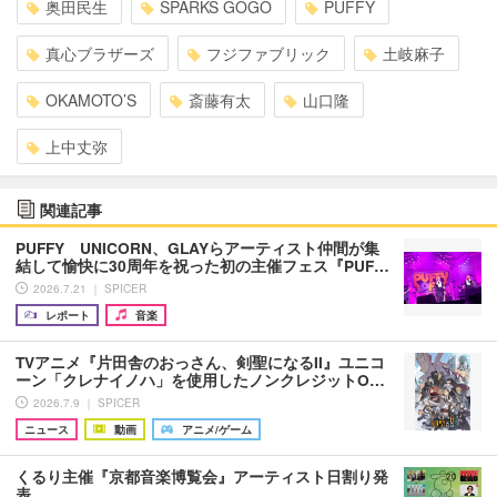
奥田民生
SPARKS GOGO
PUFFY
真心ブラザーズ
フジファブリック
土岐麻子
OKAMOTO’S
斎藤有太
山口隆
上中丈弥
関連記事
PUFFY UNICORN、GLAYらアーティスト仲間が集
結して愉快に30周年を祝った初の主催フェス『PUF…
2026.7.21 ｜ SPICER
レポート
音楽
TVアニメ『片田舎のおっさん、剣聖になるII』ユニコ
ーン「クレナイノハ」を使用したノンクレジットO…
2026.7.9 ｜ SPICER
ニュース
動画
アニメ/ゲーム
くるり主催『京都音楽博覧会』アーティスト日割り発
表