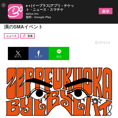
×
e＋(イープラス)アプリ - チケッ
ト・ニュース・スマチケ
表示
eplus inc.
無料 - Google Play
Zepp Fukuoka閉館の日に民生、真心、PUFFYら出
演のSMAイベント
ニュース
音楽
2016.2.6
ポスト
シェア
送る