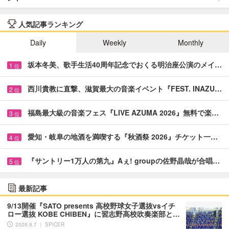
人気記事ランキング
Daily
Weekly
Monthly
坂本冬美、歌手生活40周年記念でおくる明治座公演のメイ…
1
位
西川貴教に直撃、滋賀最大の音楽イベント『FEST. INAZU…
2
位
福島最大級の音楽フェス『LIVE AZUMA 2026』無料で楽…
3
位
愛知・岐阜の地酒を満喫する『秋酒祭 2026』チケット一…
4
位
『サントリー1万人の第九』Aぇ! groupの佐野晶哉が合唱…
5
位
最新記事
9/13開催『SATO presents 高校野球女子選抜vsイチ
ロー選抜 KOBE CHIBEN』に習志野高校吹奏楽部と…
2026.8.7 ｜ SPICER