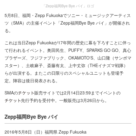
「Zepp福岡Bye Bye バイ」ロゴ
5月8日、福岡・Zepp Fukuokaでソニー・ミュージックアーティス
ツ（SMA）の主催イベント「Zepp福岡Bye Bye バイ」が開催され
る。
これは当日Zepp Fukuokaが17年間の歴史に幕を下ろすことに伴っ
て行われるイベント。奥田民生、PUFFY、SPARKS GO GO、真心
ブラザーズ、フジファブリック、OKAMOTO'S、山口隆（サンボマ
スター）、土岐麻子、斎藤有太、上中丈弥（THEイナズマ戦隊）
らが出演する。またこの日限りのスペシャルユニットも登場予
定。陣容は後日発表される。
SMAの
販売サイトでは2月14日23:59までイベントの
先行予約を受付中。一般販売は3月26日から。
Zepp福岡Bye Bye バイ
2016年5月8日（日）福岡県 Zepp Fukuoka