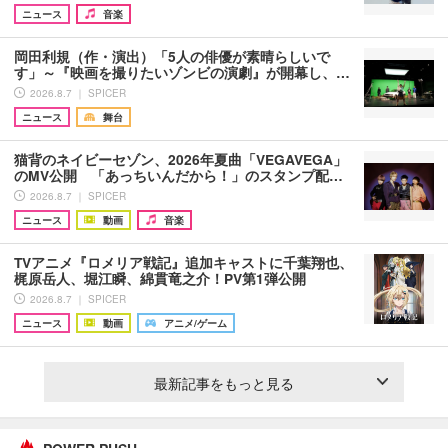
ニュース
音楽
岡田利規（作・演出）「5人の俳優が素晴らしいで
す」～『映画を撮りたいゾンビの演劇』が開幕し、…
2026.8.7 ｜ SPICER
ニュース
舞台
猫背のネイビーセゾン、2026年夏曲「VEGAVEGA」
のMV公開 「あっちいんだから！」のスタンプ配…
2026.8.7 ｜ SPICER
ニュース
動画
音楽
TVアニメ『ロメリア戦記』追加キャストに千葉翔也、
梶原岳人、堀江瞬、綿貫竜之介！PV第1弾公開
2026.8.7 ｜ SPICER
ニュース
動画
アニメ/ゲーム
最新記事をもっと見る