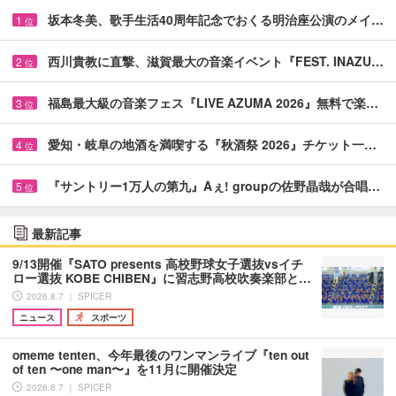
坂本冬美、歌手生活40周年記念でおくる明治座公演のメイ…
1
位
西川貴教に直撃、滋賀最大の音楽イベント『FEST. INAZU…
2
位
福島最大級の音楽フェス『LIVE AZUMA 2026』無料で楽…
3
位
愛知・岐阜の地酒を満喫する『秋酒祭 2026』チケット一…
4
位
『サントリー1万人の第九』Aぇ! groupの佐野晶哉が合唱…
5
位
最新記事
9/13開催『SATO presents 高校野球女子選抜vsイチ
ロー選抜 KOBE CHIBEN』に習志野高校吹奏楽部と…
2026.8.7 ｜ SPICER
ニュース
スポーツ
omeme tenten、今年最後のワンマンライブ『ten out
of ten 〜one man〜』を11月に開催決定
2026.8.7 ｜ SPICER