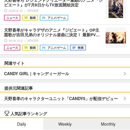
天野喜孝ら レジェンドクリエーター集結のアニメ『ジ
ビエート』が7月8日からTV放送開始決定
2020.6.15 ｜ SPICER
ニュース
動画
アニメ/ゲーム
天野喜孝がキャラデザのアニメ『ジビエート』OP主
題歌が吉田兄弟のオリジナル楽曲に決定！ 最新PV…
2019.12.2 ｜ SPICER
ニュース
動画
アニメ/ゲーム
映画
関連サイト
CANDY GIRL | キャンディーガール
提供元関連記事
天野喜孝のキャラクターユニット「CANDY5」が配信デビュー
人気記事ランキング
Daily
Weekly
Monthly