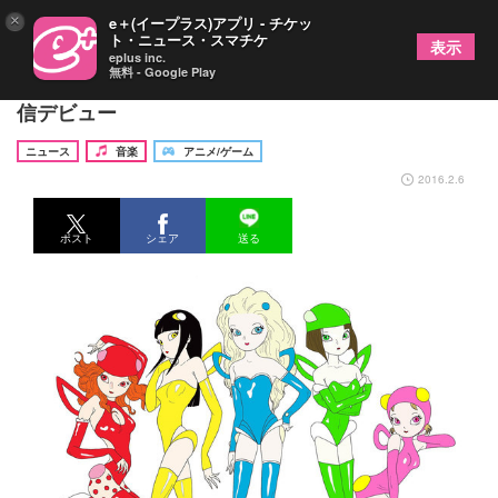
×
e＋(イープラス)アプリ - チケッ
ト・ニュース・スマチケ
表示
eplus inc.
無料 - Google Play
天野喜孝のキャラクターユニット「CANDY5」が配
信デビュー
ニュース
音楽
アニメ/ゲーム
2016.2.6
ポスト
シェア
送る