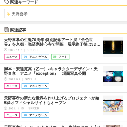
関連キーワード
天野喜孝
関連記事
天野喜孝の生誕70周年 特別記念アート展『金色世
界』を京都・臨済宗妙心寺で開催 展示終了後は3D…
2022.11.7 ｜ SPICER
ニュース
アニメ/ゲーム
アート
脚本：安達寛高（乙一）×キャラクターデザイン：天
野喜孝 アニメ『exception』 場面写真公開
2022.6.9 ｜ SPICER
ニュース
アニメ/ゲーム
天野喜孝の新たな世界を作り上げるプロジェクトが始
動&オフィシャルサイトもオープン
2021.11.15 ｜ SPICER
ニュース
アニメ/ゲーム