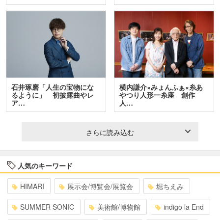
石井琢磨「人生の宝物にな
横内謙介×みょんふぁ×糸あ
るように」 初披露曲やレ
やつり人形一糸座 創作
ア…
人…
さらに読み込む
人気のキーワード
HIMARI
展示会/博覧会/展覧会
堀ちえみ
SUMMER SONIC
美術館/博物館
indigo la End