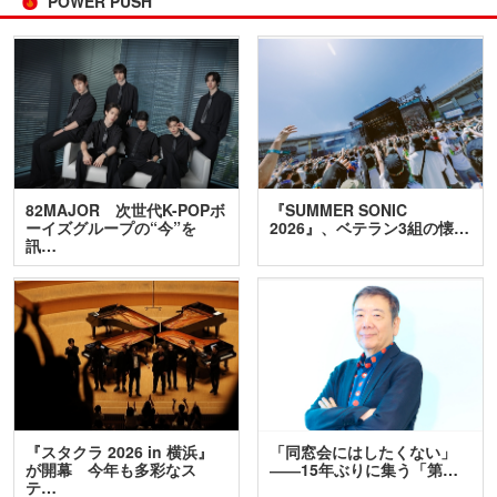
POWER PUSH
82MAJOR 次世代K-POPボ
『SUMMER SONIC
ーイズグループの“今”を
2026』、ベテラン3組の懐…
訊…
『スタクラ 2026 in 横浜』
「同窓会にはしたくない」
が開幕 今年も多彩なス
――15年ぶりに集う「第…
テ…