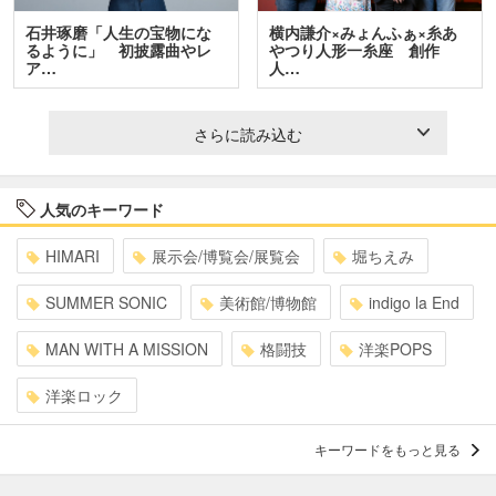
石井琢磨「人生の宝物にな
横内謙介×みょんふぁ×糸あ
るように」 初披露曲やレ
やつり人形一糸座 創作
ア…
人…
さらに読み込む
人気のキーワード
HIMARI
展示会/博覧会/展覧会
堀ちえみ
SUMMER SONIC
美術館/博物館
indigo la End
MAN WITH A MISSION
格闘技
洋楽POPS
洋楽ロック
キーワードをもっと見る