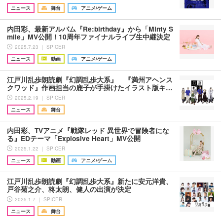
ニュース
舞台
アニメ/ゲーム
内田彩、最新アルバム『Re:birthday』から「Minty S
mile」MV公開！10周年ファイナルライブ生中継決定
2025.7.23 ｜ SPICER
ニュース
動画
アニメ/ゲーム
江戸川乱歩朗読劇『幻調乱歩大系』 『満州アヘンス
クワッド』作画担当の鹿子が手掛けたイラスト版キ…
2025.2.19 ｜ SPICER
ニュース
舞台
内田彩、TVアニメ『戦隊レッド 異世界で冒険者にな
る』EDテーマ「Explosive Heart」MV公開
2025.1.22 ｜ SPICER
ニュース
動画
アニメ/ゲーム
江戸川乱歩朗読劇『幻調乱歩大系』新たに安元洋貴、
戸谷菊之介、柊太朗、健人の出演が決定
2025.1.7 ｜ SPICER
ニュース
舞台