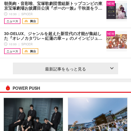
朝美絢・音彩唯、宝塚歌劇団雪組新トップコンビの東
NEW
京宝塚劇場お披露目公演『ポーの一族』千秋楽をラ…
10:30 ｜ SPICER
ニュース
舞台
30-DELUX、ジャンルを超えた新世代の才能が集結し
NEW
た『オレノカタワレ～紅蓮の章～』のメインビジュ…
10:00 ｜ SPICER
ニュース
舞台
最新記事をもっと見る
POWER PUSH