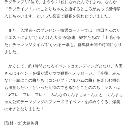
ラグランプリ2位で、ようやく1位になれたんですよね。なんか
『ラブライブ！』のことりちゃんと通ずるところがあって感情移
入しちゃいます」といった発言で観客を笑わせていました。
また、入場者へのプレゼント抽選コーナーでは、内田さんのリ
クエストにより“じゃんけん大会”が急遽、観客たちの“『上毛かる
た』チャレンジタイム”にかわる一幕も。群馬愛全開の時間になり
ました。
かくして、約1時間となるイベントはエンディングとなり、内田
さんはイベントを振り返りつつ観客へメッセージ。「今後、みん
なと一緒にこの曲たち（コンセプトアルバムの曲）を楽しむ機会
も用意したい」といった期待のできるひとことののち、ラストは
「♪フレ、フレ、フレ～、みんなのぐんまちゃ～ん」と、ぐんまち
ゃん公式テーマソングのフレーズでイベントを締めくくる、爆笑
のオチとなりました！
[取材・文]大島弥月