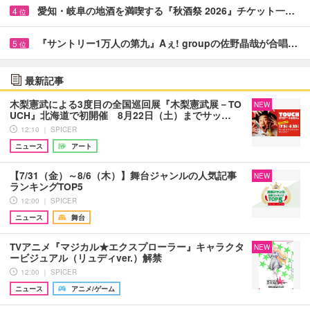
愛知・岐阜の地酒を満喫する『秋酒祭 2026』チケット一…
4
位
『サントリー1万人の第九』Aぇ! groupの佐野晶哉が合唱…
5
位
最新記事
木梨憲武による3度目の全国巡回展『木梨憲武展－TO
NEW
UCH』北海道で初開催 8月22日（土）までサッ…
12:10 ｜ SPICER
ニュース
アート
【7/31（金）～8/6（木）】舞台ジャンルの人気記事
NEW
ランキングTOP5
12:00 ｜ SPICER
ニュース
舞台
TVアニメ『マジカル★エクスプローラー』キャラクタ
NEW
ービジュアル（リュディver.）解禁
12:00 ｜ SPICER
ニュース
アニメ/ゲーム