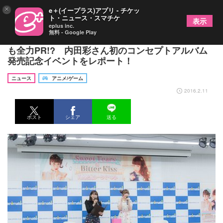
×
e＋(イープラス)アプリ - チケッ
ト・ニュース・スマチケ
表示
eplus inc.
無料 - Google Play
リリースイベントだけど、“あの子”と一緒に群馬県
も全力PR!? 内田彩さん初のコンセプトアルバム
発売記念イベントをレポート！
ニュース
アニメ/ゲーム
2016.2.11
ポスト
シェア
送る