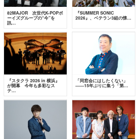
82MAJOR 次世代K-POPボ
『SUMMER SONIC
ーイズグループの“今”を
2026』、ベテラン3組の懐…
訊…
『スタクラ 2026 in 横浜』
「同窓会にはしたくない」
が開幕 今年も多彩なス
――15年ぶりに集う「第…
テ…