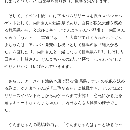
しまった”といった出来事を振り返り、観客を沸かせます。
そして、イベント後半にはアルバムリリースを祝うスペシャル
ゲストとして、内田さんの出身県であり、自身が観光大使を務め
る群馬県から、公式ゆるキャラ“ぐんまちゃん”が登場！ 内田さん
からも「うわ～！ 本物だぁ！」と大喜びで迎え入れられたぐん
まちゃんは、アルバム発売のお祝いとして群馬名物『縄文かる
た』を渡したり、内田さんと一緒になって群馬県をPR。しばし内
田さん、川崎さん、ぐんまちゃんの2人と1匹で、ほんわかとした
やりとりがくり広げられていきます。
さらに、アニメイト池袋本店で配る“群馬県チラシ”の枚数を決め
る為に、ぐんまちゃんが『上毛かるた』に挑戦する、アルバムの
リリースイベントらしからぬゲームまで実施！ 必死にかるたを
遊ぶキュートなぐんまちゃんに、内田さんも大興奮の様子でし
た。
ぐんまちゃんの退場時には、「ぐんまちゃんはずっとゆるキャ