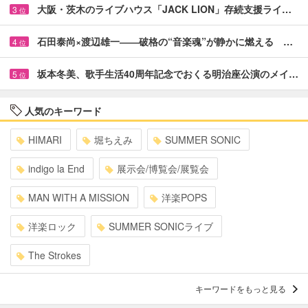
大阪・茨木のライブハウス「JACK LION」存続支援ライ…
3
位
石田泰尚×渡辺雄一――破格の“音楽魂”が静かに燃える …
4
位
坂本冬美、歌手生活40周年記念でおくる明治座公演のメイ…
5
位
人気のキーワード
HIMARI
堀ちえみ
SUMMER SONIC
indigo la End
展示会/博覧会/展覧会
MAN WITH A MISSION
洋楽POPS
洋楽ロック
SUMMER SONICライブ
The Strokes
キーワードをもっと見る