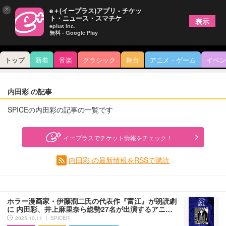
×
e＋(イープラス)アプリ - チケッ
ト・ニュース・スマチケ
表示
eplus inc.
無料 - Google Play
トップ
新着
音楽
クラシック
舞台
アニメ・ゲーム
イベン
内田彩 の記事
SPICEの内田彩の記事の一覧です
イープラスでチケット情報をチェック！
内田彩 の最新情報をRSSで購読
ホラー漫画家・伊藤潤二氏の代表作『富江』が朗読劇
に 内田彩、井上麻里奈ら総勢27名が出演するアニ…
2025.10.11 ｜ SPICER