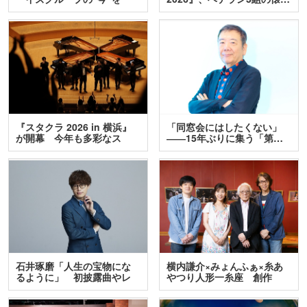
訊…
『スタクラ 2026 in 横浜』
「同窓会にはしたくない」
が開幕 今年も多彩なス
――15年ぶりに集う「第…
テ…
石井琢磨「人生の宝物にな
横内謙介×みょんふぁ×糸あ
るように」 初披露曲やレ
やつり人形一糸座 創作
ア…
人…