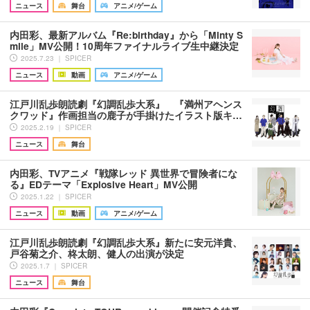
ニュース
舞台
アニメ/ゲーム
内田彩、最新アルバム『Re:birthday』から「Minty S
mile」MV公開！10周年ファイナルライブ生中継決定
2025.7.23 ｜ SPICER
ニュース
動画
アニメ/ゲーム
江戸川乱歩朗読劇『幻調乱歩大系』 『満州アヘンス
クワッド』作画担当の鹿子が手掛けたイラスト版キ…
2025.2.19 ｜ SPICER
ニュース
舞台
内田彩、TVアニメ『戦隊レッド 異世界で冒険者にな
る』EDテーマ「Explosive Heart」MV公開
2025.1.22 ｜ SPICER
ニュース
動画
アニメ/ゲーム
江戸川乱歩朗読劇『幻調乱歩大系』新たに安元洋貴、
戸谷菊之介、柊太朗、健人の出演が決定
2025.1.7 ｜ SPICER
ニュース
舞台