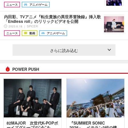
ニュース
アニメ/ゲーム
内田彩、TVアニメ『転生貴族の異世界冒険録』挿入歌
「Endless roll」のリリックビデオを公開
2023.6.18 ｜ SPICER
ニュース
動画
アニメ/ゲーム
さらに読み込む
POWER PUSH
82MAJOR 次世代K-POPボ
『SUMMER SONIC
ーイズグループの“今”を
2026』、ベテラン3組の懐…