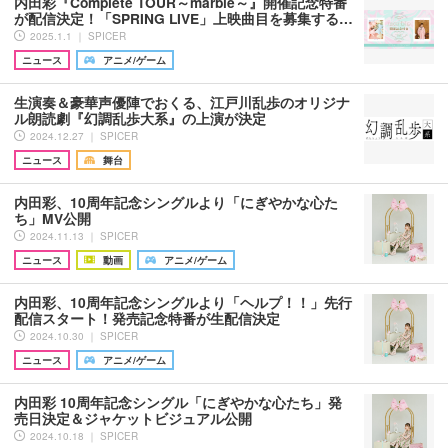
内田彩『Complete TOUR～marble～』開催記念特番
が配信決定！「SPRING LIVE」上映曲目を募集する…
2025.1.1 ｜ SPICER
ニュース
アニメ/ゲーム
生演奏＆豪華声優陣でおくる、江戸川乱歩のオリジナ
ル朗読劇『幻調乱歩大系』の上演が決定
2024.12.27 ｜ SPICER
ニュース
舞台
内田彩、10周年記念シングルより「にぎやかな心た
ち」MV公開
2024.11.13 ｜ SPICER
ニュース
動画
アニメ/ゲーム
内田彩、10周年記念シングルより「ヘルプ！！」先行
配信スタート！発売記念特番が生配信決定
2024.10.30 ｜ SPICER
ニュース
アニメ/ゲーム
内田彩 10周年記念シングル「にぎやかな心たち」発
売日決定＆ジャケットビジュアル公開
2024.10.18 ｜ SPICER