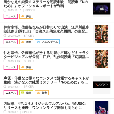
湊かなえの純愛ミステリーを朗読劇化 朗読劇『Nの
ために』オフィシャルレポートが到着
2023.10.16 ｜ SPICER
ニュース
舞台
仲村宗悟、佐藤拓也らが日替わりで出演 江戸川乱歩
朗読劇 幻調乱歩2『自決スル幼魚永久機関』の生配…
2023.9.20 ｜ SPICER
ニュース
舞台
アニメ/ゲーム
仲村宗悟、佐藤拓也が扮する明智小五郎などキャラク
タービジュアルが公開 江戸川乱歩朗読劇『幻調乱…
2023.9.13 ｜ SPICER
ニュース
舞台
声優・俳優など様々なエンタメで活躍するキャストが
集結 湊かなえの純愛ミステリー『Nのために』を…
2023.8.17 ｜ SPICER
ニュース
動画
舞台
内田彩、4年ぶりオリジナルフルアルバム『MUSIC』
リリースを発表 ワンマンライブ開催も明らかに
2023.8.6 ｜ SPICER