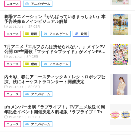
ニュース
アニメ/ゲーム
劇場アニメーション『がんばっていきまっしょい』本
予告映像＆メインビジュアル解禁
2024.7.18 ｜ SPICER
ニュース
動画
アニメ/ゲーム
映画
7月アニメ『エルフさんは痩せられない。』メインPV
公開 OP主題歌「フライド☆プライド」がメインPV…
2024.7.3 ｜ SPICER
ニュース
動画
アニメ/ゲーム
内田彩、春にアコースティック＆エレクトロポップ公
演、秋にオーケストラコンサート開催決定
2024.1.11 ｜ SPICER
ニュース
アニメ/ゲーム
μ'sメンバー出演『ラブライブ！』TVアニメ放送10周
年記念イベント開催決定＆劇場版『ラブライブ！Th…
2023.12.6 ｜ SPICER
ニュース
アニメ/ゲーム