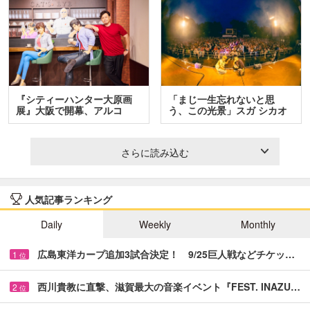
『シティーハンター大原画
「まじ一生忘れないと思
展』大阪で開幕、アルコ
う、この光景」スガ シカオ
＆…
と…
さらに読み込む
人気記事ランキング
Daily
Weekly
Monthly
広島東洋カープ追加3試合決定！ 9/25巨人戦などチケッ…
1
位
西川貴教に直撃、滋賀最大の音楽イベント『FEST. INAZU…
2
位