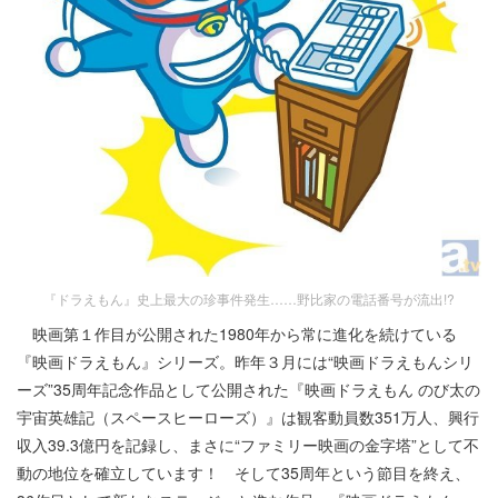
『ドラえもん』史上最大の珍事件発生……野比家の電話番号が流出!?
映画第１作目が公開された1980年から常に進化を続けている
『映画ドラえもん』シリーズ。昨年３月には“映画ドラえもんシリ
ーズ”35周年記念作品として公開された『映画ドラえもん のび太の
宇宙英雄記（スペースヒーローズ）』は観客動員数351万人、興行
収入39.3億円を記録し、まさに“ファミリー映画の金字塔”として不
動の地位を確立しています！ そして35周年という節目を終え、