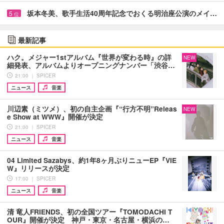
坂本冬美、歌手生活40周年記念でおくる明治座公演のメイ…
5
位
最新記事
ハク。メジャー1stアルバム『世界が変わる時』の詳
NEW
細発表、アルバムよりオープニングナンバー「渋谷…
21:00 ｜ SPICER
ニュース
音楽
川辺素（ミツメ）、初の自主企画『“行方不明”Releas
NEW
e Show at WWW』開催が決定
21:00 ｜ SPICER
ニュース
音楽
04 Limited Sazabys、約1年8ヶ月ぶりニューEP『VIE
W』リリースが決定
17:00 ｜ SPICER
ニュース
音楽
清 竜人FRIENDS、初の全国ツアー『TOMODACHI T
OUR』開催が決定 神戸・東京・名古屋・横浜の…