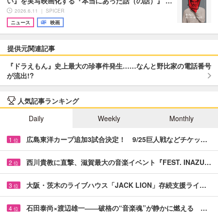
い』を実写映画化する『本当にあった話（の話）』 …
2026.6.11 ｜ SPICER
ニュース
映画
提供元関連記事
『ドラえもん』史上最大の珍事件発生……なんと野比家の電話番号
が流出!?
人気記事ランキング
Daily
Weekly
Monthly
広島東洋カープ追加3試合決定！ 9/25巨人戦などチケッ…
1
位
西川貴教に直撃、滋賀最大の音楽イベント『FEST. INAZU…
2
位
大阪・茨木のライブハウス「JACK LION」存続支援ライ…
3
位
石田泰尚×渡辺雄一――破格の“音楽魂”が静かに燃える …
4
位