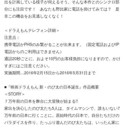
出を計画している様子が伺えるそう。そんな本作とのシンクロ部
分にも注目です！ あなたも野比家に電話を掛けてみては？ 是
非この機会をお見逃しなくなく！
＜ドラえもんテレフォン詳細＞
注意点：
携帯電話かPHSのみ繋がることが出来ます。（固定電話およびIP
電話からのご利用はできません）
通話20秒ごとに、およそ10円のお客様負担になりますので、かけ
すぎにはご注意ください。
実施期間…2016年2月15日から2016年5月31日まで
■『映画ドラえもん 新・のび太の日本誕生』作品概要
＜STORY＞
７万年前の日本を舞台に大冒険が始まる!!
家出を決心したのび太たち5人は、タイムマシンで、誰もいない7
万年前の日本に行くことに。原始時代の日本で、自分たちだけの
パラダイスを作り、たっぷり遊んだのび太たちは、いったん家に