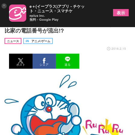
×
e＋(イープラス)アプリ - チケッ
ト・ニュース・スマチケ
表示
eplus inc.
無料 - Google Play
『ドラえもん』史上最大の珍事件発生……なんと野
比家の電話番号が流出!?
ニュース
アニメ/ゲーム
2016.2.15
ポスト
シェア
送る