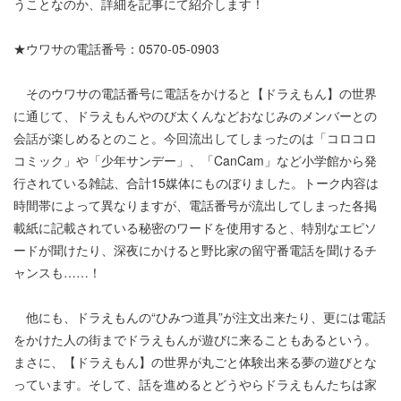
うことなのか、詳細を記事にて紹介します！
★ウワサの電話番号：0570-05-0903
そのウワサの電話番号に電話をかけると【ドラえもん】の世界
に通じて、ドラえもんやのび太くんなどおなじみのメンバーとの
会話が楽しめるとのこと。今回流出してしまったのは「コロコロ
コミック」や「少年サンデー」、「CanCam」など小学館から発
行されている雑誌、合計15媒体にものぼりました。トーク内容は
時間帯によって異なりますが、電話番号が流出してしまった各掲
載紙に記載されている秘密のワードを使用すると、特別なエピソ
ードが聞けたり、深夜にかけると野比家の留守番電話を聞けるチ
ャンスも……！
他にも、ドラえもんの“ひみつ道具”が注文出来たり、更には電話
をかけた人の街までドラえもんが遊びに来ることもあるという。
まさに、【ドラえもん】の世界が丸ごと体験出来る夢の遊びとな
っています。そして、話を進めるとどうやらドラえもんたちは家