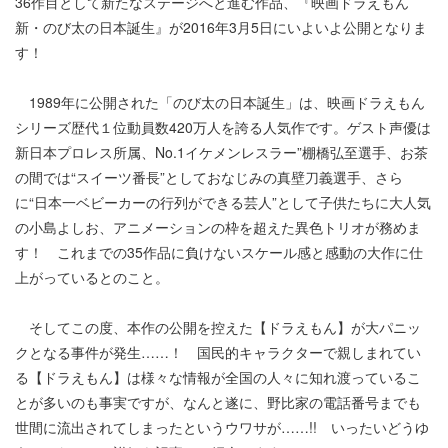
36作目として新たなステージへと進む作品、『映画ドラえもん
新・のび太の日本誕生』が2016年3月5日にいよいよ公開となりま
す！
1989年に公開された「のび太の日本誕生」は、映画ドラえもん
シリーズ歴代１位動員数420万人を誇る人気作です。ゲスト声優は
新日本プロレス所属、No.1イケメンレスラー”棚橋弘至選手、お茶
の間では“スイーツ番長”としておなじみの真壁刀義選手、さら
に“日本一ベビーカーの行列ができる芸人”として子供たちに大人気
の小島よしお、アニメーションの枠を超えた異色トリオが務めま
す！ これまでの35作品に負けないスケール感と感動の大作に仕
上がっているとのこと。
そしてこの度、本作の公開を控えた【ドラえもん】が大パニッ
クとなる事件が発生……！ 国民的キャラクターで親しまれてい
る【ドラえもん】は様々な情報が全国の人々に知れ渡っているこ
とが多いのも事実ですが、なんと遂に、野比家の電話番号までも
世間に流出されてしまったというウワサが……!! いったいどうゆ