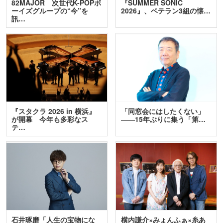
82MAJOR 次世代K-POPボ
『SUMMER SONIC
ーイズグループの“今”を
2026』、ベテラン3組の懐…
訊…
『スタクラ 2026 in 横浜』
「同窓会にはしたくない」
が開幕 今年も多彩なス
――15年ぶりに集う「第…
テ…
石井琢磨「人生の宝物にな
横内謙介×みょんふぁ×糸あ