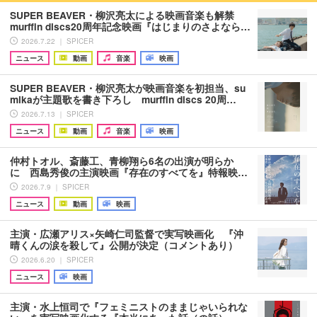
SUPER BEAVER・柳沢亮太による映画音楽も解禁
murffin discs20周年記念映画『はじまりのさよなら…
2026.7.22 ｜ SPICER
ニュース
動画
音楽
映画
SUPER BEAVER・柳沢亮太が映画音楽を初担当、su
mikaが主題歌を書き下ろし murffin discs 20周…
2026.7.13 ｜ SPICER
ニュース
動画
音楽
映画
仲村トオル、斎藤工、青柳翔ら6名の出演が明らか
に 西島秀俊の主演映画『存在のすべてを』特報映…
2026.7.9 ｜ SPICER
ニュース
動画
映画
主演・広瀬アリス×矢崎仁司監督で実写映画化 『沖
晴くんの涙を殺して』公開が決定（コメントあり）
2026.6.20 ｜ SPICER
ニュース
映画
主演・水上恒司で『フェミニストのままじゃいられな