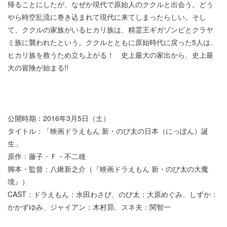
帰ることにしたが、なぜか現代で原始人のククルと出会う。どう
やら時空乱流に巻き込まれて現代に来てしまったらしい。そし
て、ククルの家族がいるヒカリ族は、精霊王ギガゾンビとクラヤ
ミ族に襲われたという。ククルとともに原始時代に戻った5人は、
ヒカリ族を救うため立ち上がる！ 史上最大の家出から、史上最
大の冒険が始まる!!
公開時期：2016年3月5日（土）
タイトル：「映画ドラえもん 新・のび太の日本（にっぽん）誕
生」
原作：藤子・Ｆ・不二雄
脚本・監督：八鍬新之介（『映画ドラえもん 新・のび太の大魔
境』）
CAST：ドラえもん：水田わさび、のび太：大原めぐみ、しずか：
かかずゆみ、ジャイアン：木村昴、スネ夫：関智一