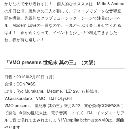
かりなので乗り遅れずに！ 個人的なオススメは、Millie & Andrea
の来日公演。腕利きの二人が揃って、ディープでダークな音響空
間を構築。先鋭的なクラブミュージック・シーンで注目のレーベ
ル、Modern Loveの一員なので、一晩どっぷり楽しませてくれる
はず！ 春が近くなって、イベントも少しづつ増えてきました
ね。春が待ち遠しい！
「VMO presents 世紀末 其の三」（大阪）
日程：2016年2月22日（月）
会場：CONPASS
出演：Ryo Murakami、Metome、LZ129、行松陽介、
VJ:asakurataro、VMO、DJ hOLysHiT
VMO presents「世紀末 其の三」来月2/22、東心斎橋CONPASSに
て開催! 今回の世紀末は、電子音楽、ノイズ、DJ、インダストリア
ル…音に溺れてまみれましょう! Vampillia bebm改めVMOは、新曲
やります!