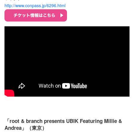
http://www.conpass.jp/6296.html
「root & branch presents UBIK Featuring Millie &
Andrea」（東京）