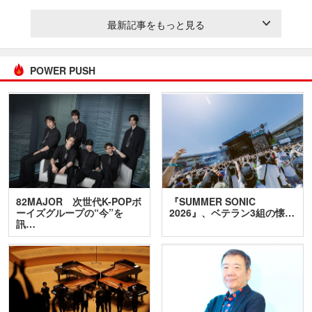
最新記事をもっと見る
POWER PUSH
82MAJOR 次世代K-POPボ
『SUMMER SONIC
ーイズグループの“今”を
2026』、ベテラン3組の懐…
訊…