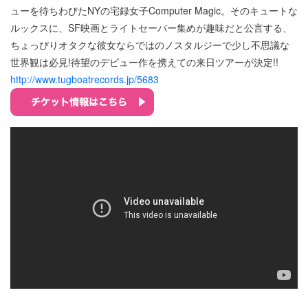
ューを待ちわびたNYの宅録女子Computer Magic。そのキュートな
ルックスに、SF映画とライトセーバー集めが趣味だと公言する、
ちょっぴりオタクな彼女ならではのノスタルジーで少し不思議な
世界観は必見!待望のデビュー作を携えての来日ツアーが決定!!
http://www.tugboatrecords.jp/5683