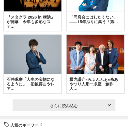
『スタクラ 2026 in 横浜』
「同窓会にはしたくない」
が開幕 今年も多彩なス
――15年ぶりに集う「第…
テ…
石井琢磨「人生の宝物にな
横内謙介×みょんふぁ×糸あ
るように」 初披露曲やレ
やつり人形一糸座 創作
ア…
人…
さらに読み込む
人気のキーワード