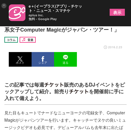
×
e＋(イープラス)アプリ - チケッ
ト・ニュース・スマチケ
表示
eplus inc.
無料 - Google Play
ウィークリーDJイベント（2月22日〜）「打ち込み
系女子Computer Magicがジャパン・ツアー！」
コラム
音楽
2016.2.23
ポスト
シェア
送る
この記事では毎週
販売のあるDJイベントをピ
ックアップして紹介。前売り
を開催前に手に
入れて備えよう。
見た目もキュートでナードなニューヨークの宅録女子、Computer
Magicがジャパンツアーを行います。キャッチーでヌケの良いミュ
ージックビデオも必見です。デビューアルバムも去年末に出たば