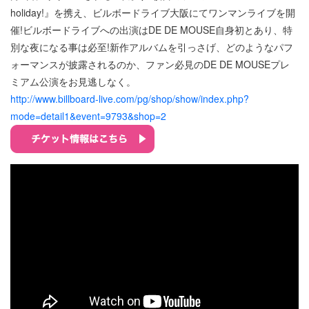
holiday!』を携え、ビルボードライブ大阪にてワンマンライブを開
催!ビルボードライブへの出演はDE DE MOUSE自身初とあり、特
別な夜になる事は必至!新作アルバムを引っさげ、どのようなパフ
ォーマンスが披露されるのか、ファン必見のDE DE MOUSEプレ
ミアム公演をお見逃しなく。
http://www.billboard-live.com/pg/shop/show/index.php?
mode=detail1&event=9793&shop=2