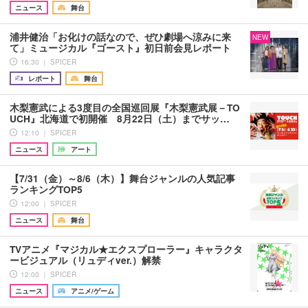
ニュース
舞台
浦井健治「お化けの話なので、ぜひ劇場へ涼みに来
NEW
て」ミュージカル『ゴースト』初日前会見レポート
16:30 ｜ SPICER
レポート
舞台
木梨憲武による3度目の全国巡回展『木梨憲武展－TO
UCH』北海道で初開催 8月22日（土）までサッ…
12:10 ｜ SPICER
ニュース
アート
【7/31（金）～8/6（木）】舞台ジャンルの人気記事
ランキングTOP5
12:00 ｜ SPICER
ニュース
舞台
TVアニメ『マジカル★エクスプローラー』キャラクタ
ービジュアル（リュディver.）解禁
12:00 ｜ SPICER
ニュース
アニメ/ゲーム