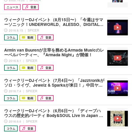
ニュース
音楽
ウィークリーDJイベント（8月15日〜）「今週はサマ
ーソニック！UNDERWORLD、ALESSO、DIGITAL…
2016.8.15 ｜ SPICER
コラム
動画
音楽
Armin van Buurenが主宰を務めるArmada Musicのレ
ーベルパーティー、『Armada Night』が開催！
2016.8.1 ｜ SPICER
コラム
動画
音楽
ウィークリーDJイベント（7月4日〜）「Jazztronikが
ソロ・ライヴ、Jewelz & Sparksが来日！」中田ヤ…
2016.7.4 ｜ SPICER
コラム
動画
音楽
ウィークリーDJイベント（6月6日〜）「ディープハ
ウスの歴史的パーティ Body&SOUL Live in Japan …
2016.6.6 ｜ SPICER
コラム
音楽