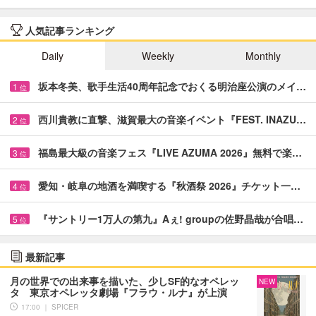
人気記事ランキング
Daily
Weekly
Monthly
坂本冬美、歌手生活40周年記念でおくる明治座公演のメイ…
1
位
西川貴教に直撃、滋賀最大の音楽イベント『FEST. INAZU…
2
位
福島最大級の音楽フェス『LIVE AZUMA 2026』無料で楽…
3
位
愛知・岐阜の地酒を満喫する『秋酒祭 2026』チケット一…
4
位
『サントリー1万人の第九』Aぇ! groupの佐野晶哉が合唱…
5
位
最新記事
月の世界での出来事を描いた、少しSF的なオペレッ
NEW
タ 東京オペレッタ劇場『フラウ・ルナ』が上演
17:00 ｜ SPICER