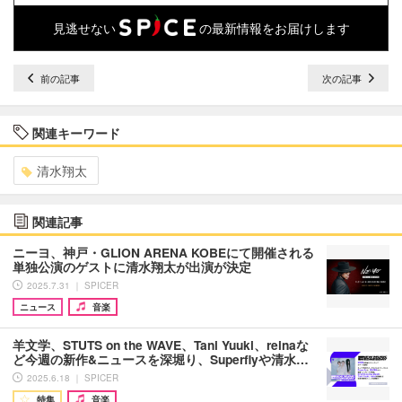
見逃せない
の最新情報をお届けします
前の記事
次の記事
関連キーワード
清水翔太
関連記事
ニーヨ、神戸・GLION ARENA KOBEにて開催される
単独公演のゲストに清水翔太が出演が決定
2025.7.31 ｜ SPICER
ニュース
音楽
羊文学、STUTS on the WAVE、Tani Yuuki、reinaな
ど今週の新作&ニュースを深堀り、Superflyや清水…
2025.6.18 ｜ SPICER
特集
音楽