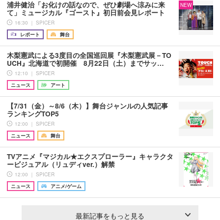
浦井健治「お化けの話なので、ぜひ劇場へ涼みに来
NEW
て」ミュージカル『ゴースト』初日前会見レポート
16:30 ｜ SPICER
レポート
舞台
木梨憲武による3度目の全国巡回展『木梨憲武展－TO
UCH』北海道で初開催 8月22日（土）までサッ…
12:10 ｜ SPICER
ニュース
アート
【7/31（金）～8/6（木）】舞台ジャンルの人気記事
ランキングTOP5
12:00 ｜ SPICER
ニュース
舞台
TVアニメ『マジカル★エクスプローラー』キャラクタ
ービジュアル（リュディver.）解禁
12:00 ｜ SPICER
ニュース
アニメ/ゲーム
最新記事をもっと見る