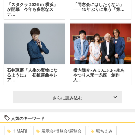
『スタクラ 2026 in 横浜』
「同窓会にはしたくない」
が開幕 今年も多彩なス
――15年ぶりに集う「第…
テ…
石井琢磨「人生の宝物にな
横内謙介×みょんふぁ×糸あ
るように」 初披露曲やレ
やつり人形一糸座 創作
ア…
人…
さらに読み込む
人気のキーワード
HIMARI
展示会/博覧会/展覧会
堀ちえみ