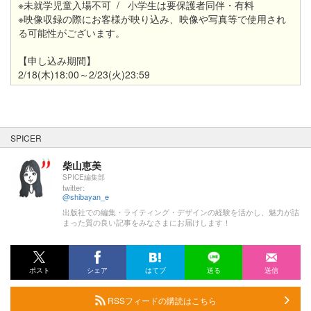
※未就学児童入場不可 / 小学生は要保護者同伴・有料
※映像収録の際にお客様が映り込み、映像や写真等で使用され
る可能性がございます。
【申し込み期間】
2/18(木)18:00～2/23(火)23:59
SPICER
柴山恵美
SPICE編集部
twitter:
@shibayan_e
出版社での編集・ライティング・デザインの経験を活かし、魅力が詰
まった質の良い記事をみなさまにお届けします！
ポスト
シェア
はてブ
送る
送信
RSSフィードの購読はこちら