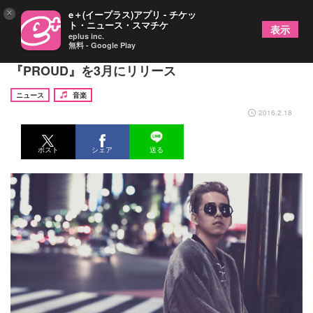
×
e＋(イープラス)アプリ - チケッ
ト・ニュース・スマチケ
表示
eplus inc.
無料 - Google Play
清水翔太 約2年ぶりのオリジナルアルバム
『PROUD』を3月にリリース
ニュース
音楽
2016.2.18
ポスト
シェア
送る