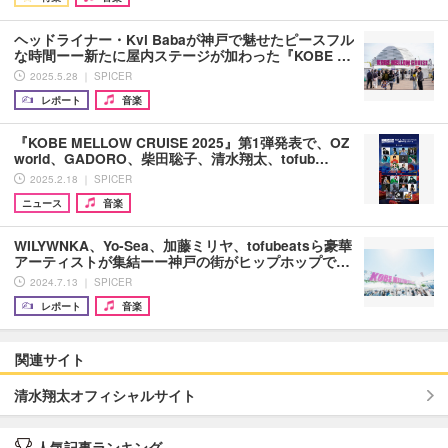
ヘッドライナー・Kvi Babaが神戸で魅せたピースフル
な時間ーー新たに屋内ステージが加わった『KOBE …
2025.5.28 ｜ SPICER
レポート
音楽
『KOBE MELLOW CRUISE 2025』第1弾発表で、OZ
world、GADORO、柴田聡子、清水翔太、tofub…
2025.2.18 ｜ SPICER
ニュース
音楽
WILYWNKA、Yo-Sea、加藤ミリヤ、tofubeatsら豪華
アーティストが集結ーー神戸の街がヒップホップで…
2024.7.13 ｜ SPICER
レポート
音楽
関連サイト
清水翔太オフィシャルサイト
人気記事ランキング