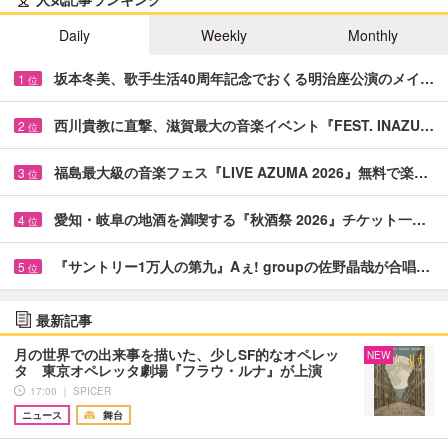
Daily
Weekly
Monthly
坂本冬美、歌手生活40周年記念でおくる明治座公演のメイ…
1
位
西川貴教に直撃、滋賀最大の音楽イベント『FEST. INAZU…
2
位
福島最大級の音楽フェス『LIVE AZUMA 2026』無料で楽…
3
位
愛知・岐阜の地酒を満喫する『秋酒祭 2026』チケット一…
4
位
『サントリー1万人の第九』Aぇ! groupの佐野晶哉が合唱…
5
位
最新記事
月の世界での出来事を描いた、少しSF的なオペレッ
NEW
タ 東京オペレッタ劇場『フラウ・ルナ』が上演
17:00 ｜ SPICER
ニュース
舞台