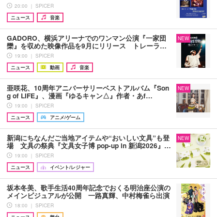
20:00 ｜ SPICER
ニュース
音楽
GADORO、横浜アリーナでのワンマン公演『一家団
NEW
欒』を収めた映像作品を9月にリリース トレーラ…
19:00 ｜ SPICER
ニュース
動画
音楽
亜咲花、10周年アニバーサリーベストアルバム『Son
NEW
g of LIFE』、漫画『ゆるキャン△』作者・あf…
19:00 ｜ SPICER
ニュース
アニメ/ゲーム
新潟にちなんだご当地アイテムや“おいしい文具”も登
NEW
場 文具の祭典『文具女子博 pop-up in 新潟2026』…
19:00 ｜ SPICER
ニュース
イベント/レジャー
坂本冬美、歌手生活40周年記念でおくる明治座公演の
メインビジュアルが公開 一路真輝、中村梅雀ら出演
18:00 ｜ SPICER