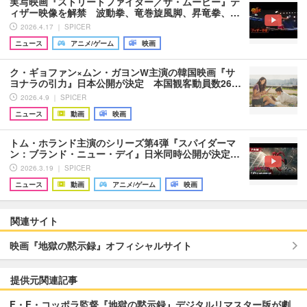
実写映画『ストリートファイター／ザ・ムービー』テ
ィザー映像を解禁 波動拳、竜巻旋風脚、昇竜拳、…
2026.4.17 ｜ SPICER
ニュース
アニメ/ゲーム
映画
ク・ギョファン×ムン・ガヨンW主演の韓国映画『サ
ヨナラの引力』日本公開が決定 本国観客動員数26…
2026.4.9 ｜ SPICER
ニュース
動画
映画
トム・ホランド主演のシリーズ第4弾『スパイダーマ
ン：ブランド・ニュー・デイ』日米同時公開が決定…
2026.3.19 ｜ SPICER
ニュース
動画
アニメ/ゲーム
映画
関連サイト
映画『地獄の黙示録』オフィシャルサイト
提供元関連記事
F・F・コッポラ監督『地獄の黙示録』デジタルリマスター版が劇