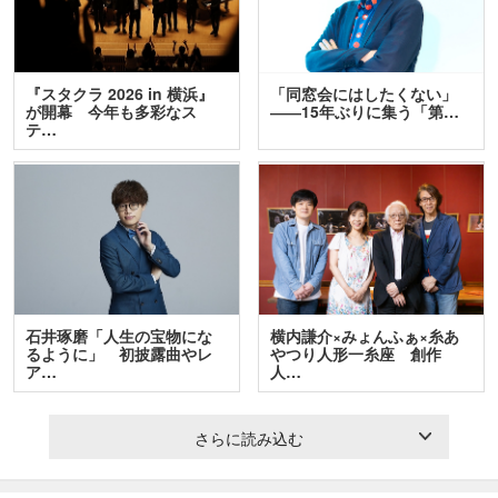
『スタクラ 2026 in 横浜』
「同窓会にはしたくない」
が開幕 今年も多彩なス
――15年ぶりに集う「第…
テ…
石井琢磨「人生の宝物にな
横内謙介×みょんふぁ×糸あ
るように」 初披露曲やレ
やつり人形一糸座 創作
ア…
人…
さらに読み込む