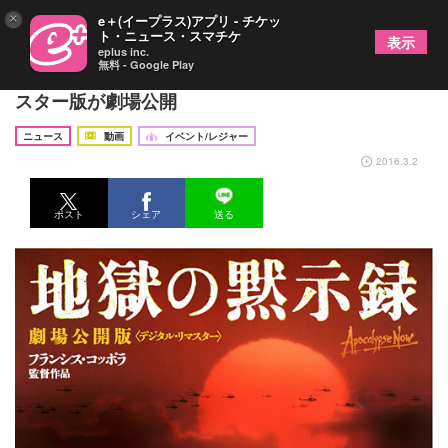
×
e＋(イープラス)アプリ - チケッ
ト・ニュース・スマチケ
表示
eplus inc.
無料 - Google Play
F・F・コッポラ監督『地獄の黙示録』デジタルリマ
スター版が劇場公開
ニュース
動画
イベント/レジャー
2016.3.2
ポスト
シェア
送る