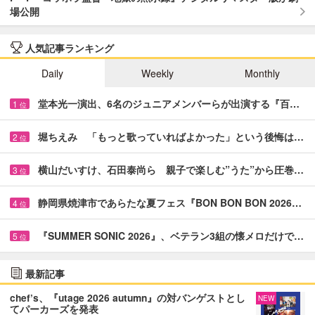
場公開
人気記事ランキング
Daily
Weekly
Monthly
堂本光一演出、6名のジュニアメンバーらが出演する『百…
1
位
堀ちえみ 「もっと歌っていればよかった」という後悔は…
2
位
横山だいすけ、石田泰尚ら 親子で楽しむ”うた”から圧巻…
3
位
静岡県焼津市であらたな夏フェス『BON BON BON 2026…
4
位
『SUMMER SONIC 2026』、ベテラン3組の懐メロだけで…
5
位
最新記事
chef’s、『utage 2026 autumn』の対バンゲストとし
NEW
てパーカーズを発表