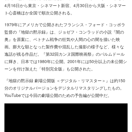
4月16日から東京・シネマート新宿、4月30日から大阪・シネマー
ト心斎橋ほか全国で順次公開される。
1979年にアメリカで公開されたフランシス・フォード・コッポラ
監督の『地獄の黙示録』は、ジョゼフ・コンラッドの小説『闇の
奥』を原案に、ベトナム戦争の狂気や人間の心の闇を描いた映
画。膨大な額となった製作費や混乱した撮影の様子など、様々な
逸話が残る作品だ。『第32回カンヌ国際映画祭』のパルムドール
に輝き、日本では1980年に公開。2001年には50分以上の未公開シ
ーンを付け加えた「特別完全版」も公開された。
『地獄の黙示録 劇場公開版 ＜デジタル・リマスター＞』は約150
分のオリジナルバージョンをデジタルリマスタリングしたもの。
YouTubeでは今回の劇場公開のための予告編が公開中だ。