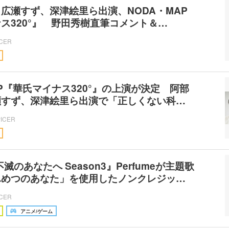
広瀬すず、深津絵里ら出演、NODA・MAP
ス320°』 野田秀樹直筆コメント＆…
ICER
AP『華氏マイナス320°』の上演が決定 阿部
瀬すず、深津絵里ら出演で「正しくない科…
PICER
滅のあなたへ Season3』Perfumeが主題歌
ふめつのあなた」を使用したノンクレジッ…
ICER
アニメ/ゲーム