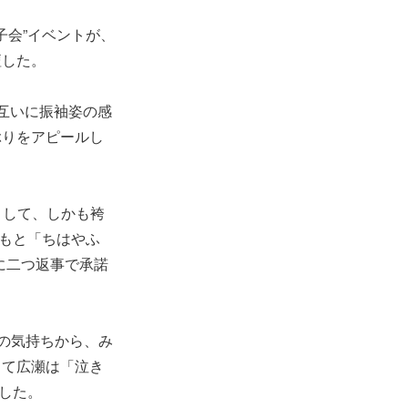
子会”イベントが、
壇した。
互いに振袖姿の感
ぶりをアピールし
トとして、しかも袴
ともと「ちはやふ
時に二つ返事で承諾
の気持ちから、み
して広瀬は「泣き
表した。