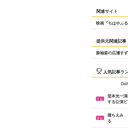
関連サイト
映画『ちはやふる
提供元関連記事
振袖姿の広瀬すず
人気記事ラ
Dail
堂本光一演
1
位
する公演ビ
堀ちえみ 
2
位
る