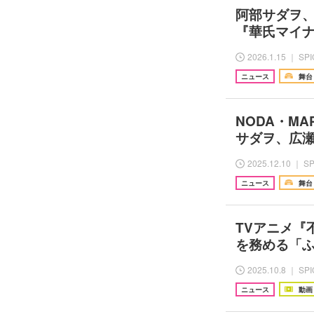
阿部サダヲ、
『華氏マイナ
2026.1.15 ｜ SP
ニュース
舞台
NODA・M
サダヲ、広
2025.12.10 ｜ S
ニュース
舞台
TVアニメ『不
を務める「
2025.10.8 ｜ SP
ニュース
動画