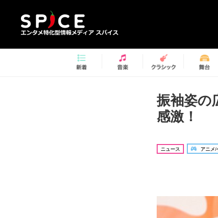
振袖姿の
感激！
ニュース
アニメ/