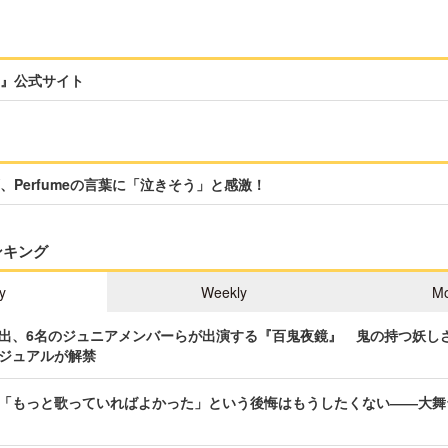
』公式サイト
、Perfumeの言葉に「泣きそう」と感激！
ンキング
y
Weekly
Mo
出、6名のジュニアメンバーらが出演する『百鬼夜鏡』 鬼の持つ妖し
ジュアルが解禁
「もっと歌っていればよかった」という後悔はもうしたくない――大舞