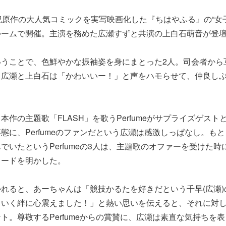
紀原作の大人気コミックを実写映画化した『ちはやふる』の“女
ルームで開催。主演を務めた広瀬すずと共演の上白石萌音が登
いうことで、色鮮やかな振袖姿を身にまとった2人。司会者から
、広瀬と上白石は「かわいいー！」と声をハモらせて、仲良し
本作の主題歌「FLASH」を歌うPerfumeがサプライズゲス
態に、Perfumeのファンだという広瀬は感激しっぱなし。も
でいたというPerfumeの3人は、主題歌のオファーを受けた
ソードを明かした。
れると、あーちゃんは「競技かるたを好きだという千早(広瀬)
ていく絆に心震えました！」と熱い思いを伝えると、それに対
ト。尊敬するPerfumeからの賞賛に、広瀬は素直な気持ちを