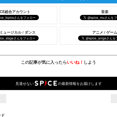
PICE総合アカウント
音楽
 ミュージカル / ダンス
アニメ / ゲー
この記事が気に入ったら
いいね！
しよう
見逃せない
の最新情報をお届けします
ード