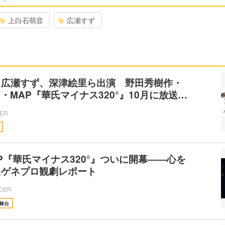
上白石萌音
広瀬すず
、広瀬すず、深津絵里ら出演 野田秀樹作・
A・MAP『華氏マイナス320°』10月に放送…
CER
AP『華氏マイナス320°』ついに開幕――心を
たゲネプロ観劇レポート
ICER
舞台