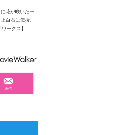
クに花が咲いた一
瀬と上白石に伝授、
イワークス】
送信