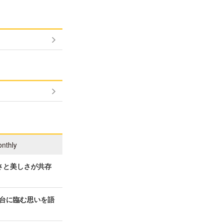
nthly
さと美しさが共存
台に臨む思いを語