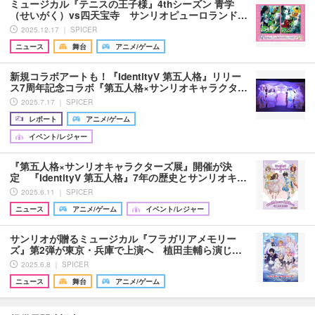
ミュージカル『テニスの王子様』4thシーズン 青学
（せいがく）vs四天宝寺 サンリオピューロランド…
2025.12.17 ｜ SPICER
ニュース
舞台
アニメ/ゲーム
新規コラボアートも！『IdentityV 第五人格』リリー
ス7周年記念コラボ『第五人格×サンリオキャラクタ…
2025.7.17 ｜ SPICER
レポート
アニメ/ゲーム
イベント/レジャー
『第五人格×サンリオキャラクターズ展』開催が決
定 『IdentityV 第五人格』7年の歴史とサンリオキ…
2025.6.11 ｜ SPICER
ニュース
アニメ/ゲーム
イベント/レジャー
サンリオが贈るミュージカル『フラガリアメモリー
ズ』第2弾が東京・兵庫で上演へ 植田圭輔ら演じ…
2025.6.8 ｜ SPICER
ニュース
舞台
アニメ/ゲーム