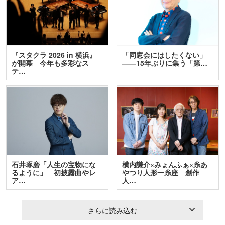
『スタクラ 2026 in 横浜』
「同窓会にはしたくない」
が開幕 今年も多彩なス
――15年ぶりに集う「第…
テ…
石井琢磨「人生の宝物にな
横内謙介×みょんふぁ×糸あ
るように」 初披露曲やレ
やつり人形一糸座 創作
ア…
人…
さらに読み込む