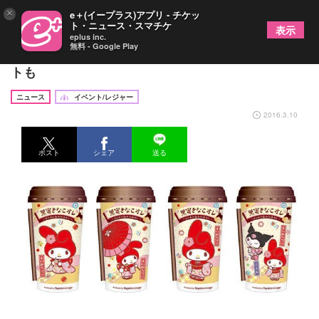
×
e＋(イープラス)アプリ - チケッ
ト・ニュース・スマチケ
表示
eplus inc.
無料 - Google Play
マイメロの“和風オレ”登場！限定グッズのプレゼン
トも
ニュース
イベント/レジャー
2016.3.10
ポスト
シェア
送る