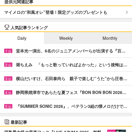
提供元関連記事
マイメロの“和風オレ”登場！限定グッズのプレゼントも
人気記事ランキング
Daily
Weekly
Monthly
堂本光一演出、6名のジュニアメンバーらが出演する『百…
1
位
堀ちえみ 「もっと歌っていればよかった」という後悔は…
2
位
横山だいすけ、石田泰尚ら 親子で楽しむ”うた”から圧巻…
3
位
静岡県焼津市であらたな夏フェス『BON BON BON 2026…
4
位
『SUMMER SONIC 2026』、ベテラン3組の懐メロだけで…
5
位
最新記事