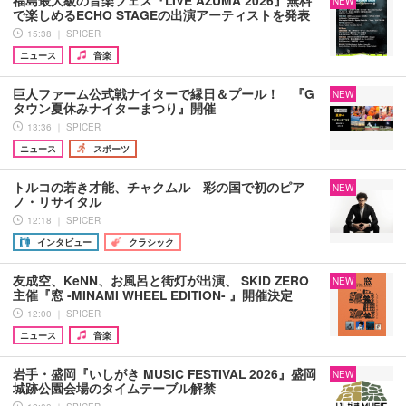
福島最大級の音楽フェス『LIVE AZUMA 2026』無料
NEW
で楽しめるECHO STAGEの出演アーティストを発表
15:38 ｜ SPICER
ニュース
音楽
巨人ファーム公式戦ナイターで縁日＆プール！ 『G
NEW
タウン夏休みナイターまつり』開催
13:36 ｜ SPICER
ニュース
スポーツ
トルコの若き才能、チャクムル 彩の国で初のピア
NEW
ノ・リサイタル
12:18 ｜ SPICER
インタビュー
クラシック
友成空、KeNN、お風呂と街灯が出演、 SKID ZERO
NEW
主催『窓 -MINAMI WHEEL EDITION- 』開催決定
12:00 ｜ SPICER
ニュース
音楽
岩手・盛岡『いしがき MUSIC FESTIVAL 2026』盛岡
NEW
城跡公園会場のタイムテーブル解禁