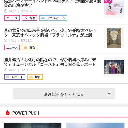
結那バースデーイベント2026のゲストで斉藤朱夏＆愛
NEW
美の出演が決定
18:00 ｜ SPICER
ニュース
音楽
アニメ/ゲーム
月の世界での出来事を描いた、少しSF的なオペレッ
タ 東京オペレッタ劇場『フラウ・ルナ』が上演
17:00 ｜ SPICER
ニュース
舞台
浦井健治「お化けの話なので、ぜひ劇場へ涼みに来
て」ミュージカル『ゴースト』初日前会見レポート
16:30 ｜ SPICER
レポート
舞台
最新記事をもっと見る
POWER PUSH