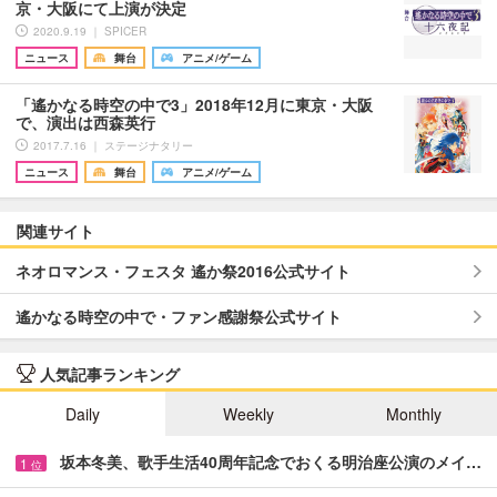
京・大阪にて上演が決定
2020.9.19 ｜ SPICER
ニュース
舞台
アニメ/ゲーム
「遙かなる時空の中で3」2018年12月に東京・大阪
で、演出は西森英行
2017.7.16 ｜ ステージナタリー
ニュース
舞台
アニメ/ゲーム
関連サイト
ネオロマンス・フェスタ 遙か祭2016公式サイト
遙かなる時空の中で・ファン感謝祭公式サイト
人気記事ランキング
Daily
Weekly
Monthly
坂本冬美、歌手生活40周年記念でおくる明治座公演のメイ…
1
位