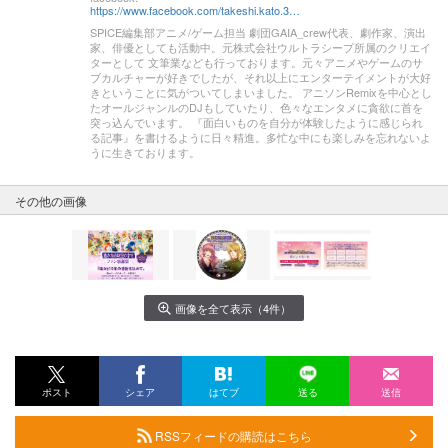
https://www.facebook.com/takeshi.kato.3557
SPICE編集部アニメ/ゲーム担当 劇団GAIA_crew代表、劇作家、演出
家、俳優としても活動中。元株式会社ウルトラシープ所属のクリエイ
ターとして 文筆業なども行っております。元々アニメやゲームのサ
ブカルチャーが好きでしたが、それ以上にエンターテイメントが大好
きということに気がついてしまいました。 アニソンRemixを中心とし
たオールジャンルのDJもしていたり、色々なエンタメに貪欲に首を
突っ込んでいます。 『面白いものを自分が体験したように感じられ
る記事』を書けるように日々精進。多忙な中にも楽しみを忘れないよ
うに生きております。
その他の画像
画像を全て表示（4件）
ポスト
シェア
はてブ
送る
送信
RSSフィードの購読はこちら