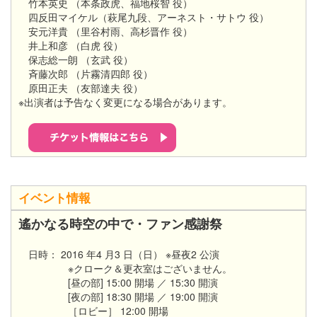
竹本英史 （本条政虎、福地桜智 役）
四反田マイケル（萩尾九段、アーネスト・サトウ 役）
安元洋貴 （里谷村雨、高杉晋作 役）
井上和彦 （白虎 役）
保志総一朗 （玄武 役）
斉藤次郎 （片霧清四郎 役）
原田正夫 （友部達夫 役）
※出演者は予告なく変更になる場合があります。
イベント情報
遙かなる時空の中で・ファン感謝祭
日時： 2016 年4 月3 日（日） ※昼夜2 公演
※クローク＆更衣室はございません。
[昼の部] 15:00 開場 ／ 15:30 開演
[夜の部] 18:30 開場 ／ 19:00 開演
［ロビー］ 12:00 開場