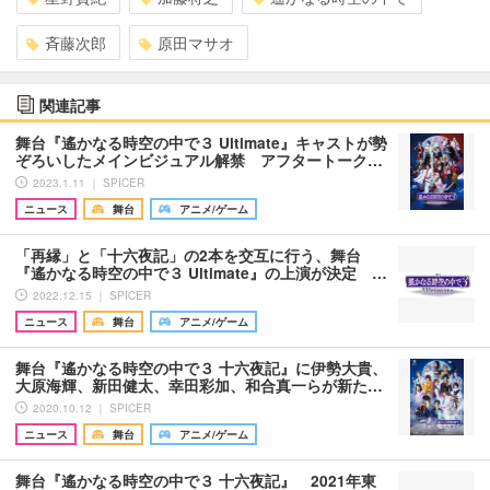
斉藤次郎
原田マサオ
関連記事
舞台『遙かなる時空の中で３ Ultimate』キャストが勢
ぞろいしたメインビジュアル解禁 アフタートーク…
2023.1.11 ｜ SPICER
ニュース
舞台
アニメ/ゲーム
「再縁」と「十六夜記」の2本を交互に行う、舞台
『遙かなる時空の中で３ Ultimate』の上演が決定 …
2022.12.15 ｜ SPICER
ニュース
舞台
アニメ/ゲーム
舞台『遙かなる時空の中で３ 十六夜記』に伊勢大貴、
大原海輝、新田健太、幸田彩加、和合真一らが新た…
2020.10.12 ｜ SPICER
ニュース
舞台
アニメ/ゲーム
舞台『遙かなる時空の中で３ 十六夜記』 2021年東