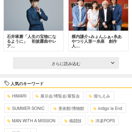
石井琢磨「人生の宝物にな
横内謙介×みょんふぁ×糸あ
るように」 初披露曲やレ
やつり人形一糸座 創作
ア…
人…
さらに読み込む
人気のキーワード
HIMARI
展示会/博覧会/展覧会
堀ちえみ
SUMMER SONIC
美術館/博物館
indigo la End
MAN WITH A MISSION
格闘技
洋楽POPS