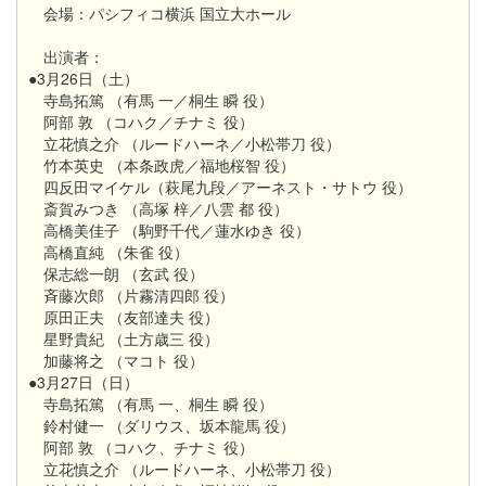
会場：パシフィコ横浜 国立大ホール
出演者：
●3月26日（土）
寺島拓篤 （有馬 一／桐生 瞬 役）
阿部 敦 （コハク／チナミ 役）
立花慎之介 （ルードハーネ／小松帯刀 役）
竹本英史 （本条政虎／福地桜智 役）
四反田マイケル（萩尾九段／アーネスト・サトウ 役）
斎賀みつき （高塚 梓／八雲 都 役）
高橋美佳子 （駒野千代／蓮水ゆき 役）
高橋直純 （朱雀 役）
保志総一朗 （玄武 役）
斉藤次郎 （片霧清四郎 役）
原田正夫 （友部達夫 役）
星野貴紀 （土方歳三 役）
加藤将之 （マコト 役）
●3月27日（日）
寺島拓篤 （有馬 一、桐生 瞬 役）
鈴村健一 （ダリウス、坂本龍馬 役）
阿部 敦 （コハク、チナミ 役）
立花慎之介 （ルードハーネ、小松帯刀 役）