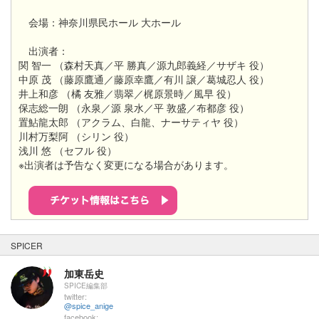
会場：神奈川県民ホール 大ホール
出演者：
関 智一 （森村天真／平 勝真／源九郎義経／サザキ 役）
中原 茂 （藤原鷹通／藤原幸鷹／有川 譲／葛城忍人 役）
井上和彦 （橘 友雅／翡翠／梶原景時／風早 役）
保志総一朗 （永泉／源 泉水／平 敦盛／布都彦 役）
置鮎龍太郎 （アクラム、白龍、ナーサティヤ 役）
川村万梨阿 （シリン 役）
浅川 悠 （セフル 役）
※出演者は予告なく変更になる場合があります。
SPICER
加東岳史
SPICE編集部
twitter:
@spice_anige
facebook: