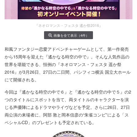
『ネオロマンス・フェスタ 遙か祭2016』
画像を全て表示（4件）
和風ファンタジー恋愛アドベンチャーゲームとして、第一作発売
から15周年を迎えた『遙かなる時空の中で』。そんな人気作品の
世界を堪能できる、恒例の『ネオロマンス・フェスタ 遥か祭
2016』が3月26日、27日の二日間、パシフィコ横浜 国立大ホール
にて開催される。
今回は『遙かなる時空の中で６』と『遙かなる時空の中で５』の2
つのタイトルにスポットを当て、両タイトルのキャラクターを演
じる声優陣によるドラマやライヴなどを予定。さらに26日、27日
両公演の来場者に、阿部 敦と岡本信彦の“朱雀コンビ”による「ス
ペシャルCD」のプレゼントも予定されている。