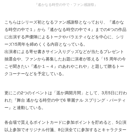
『遙かなる時空の中で・ファン感謝祭』
こちらはシリーズ初となるファン感謝祭となっており、『遙かな
る時空の中で１』から『遙かなる時空の中で４』までの4つの作品
に出演する声優陣によるトークやバラエティなどを中心に、シリ
ーズ15周年を締めくくる内容となっている。
出演者による寄せ書きサイン入りグッズなどが当たるプレゼント
抽選会や、ファンから募集したお題に演者が答える「15 周年の今
こそ聞きたい『遙か１～４』のあれやこれや」と題して贈るトー
クコーナーなどを予定している。
更にこの2つのイベントは「遥か満開月間」として、3月5日に行わ
れた『舞台 遙かなる時空の中で6 華麗ナル スプリング・パーティ
ー』と連動している。
各会場で貰えるポイントカードに参加ポイントを貯めると、5公演
以上参加でオリジナル付箋、8公演全てに参加するとキャラクター