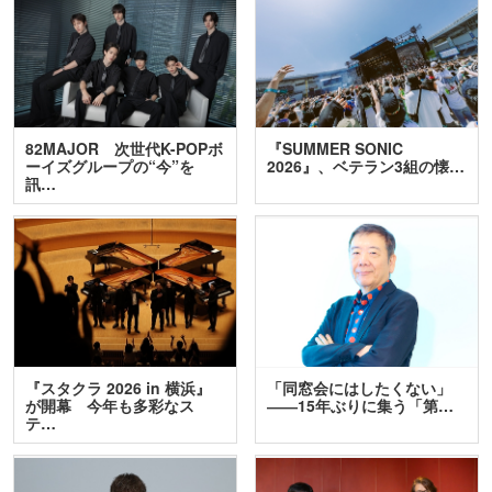
82MAJOR 次世代K-POPボ
『SUMMER SONIC
ーイズグループの“今”を
2026』、ベテラン3組の懐…
訊…
『スタクラ 2026 in 横浜』
「同窓会にはしたくない」
が開幕 今年も多彩なス
――15年ぶりに集う「第…
テ…