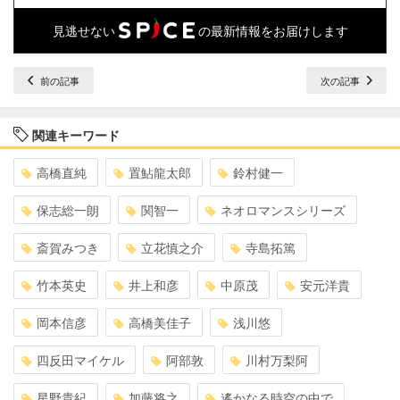
見逃せない
の最新情報をお届けします
前の記事
次の記事
関連キーワード
高橋直純
置鮎龍太郎
鈴村健一
保志総一朗
関智一
ネオロマンスシリーズ
斎賀みつき
立花慎之介
寺島拓篤
竹本英史
井上和彦
中原茂
安元洋貴
岡本信彦
高橋美佳子
浅川悠
四反田マイケル
阿部敦
川村万梨阿
星野貴紀
加藤将之
遙かなる時空の中で