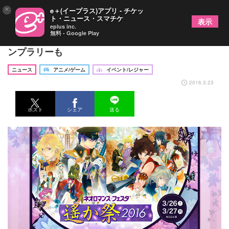
×
e＋(イープラス)アプリ - チケッ
ト・ニュース・スマチケ
表示
eplus inc.
無料 - Google Play
『遙かなる時空の中で』春のイベント２連続、スタ
ンプラリーも
ニュース
アニメ/ゲーム
イベント/レジャー
2016.3.23
ポスト
シェア
送る