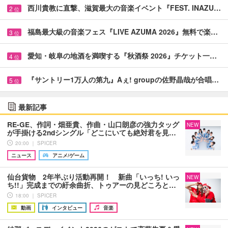
西川貴教に直撃、滋賀最大の音楽イベント『FEST. INAZU…
2
位
福島最大級の音楽フェス『LIVE AZUMA 2026』無料で楽…
3
位
愛知・岐阜の地酒を満喫する『秋酒祭 2026』チケット一…
4
位
『サントリー1万人の第九』Aぇ! groupの佐野晶哉が合唱…
5
位
最新記事
RE-GE、作詞・畑亜貴、作曲・山口朗彦の強力タッグ
NEW
が手掛ける2ndシングル「どこにいても絶対君を見…
20:00 ｜ SPICER
ニュース
アニメ/ゲーム
仙台貨物 2年半ぶり活動再開！ 新曲「いっち! いっ
NEW
ち!!」完成までの紆余曲折、トゥアーの見どころと…
18:00 ｜ SPICER
動画
インタビュー
音楽