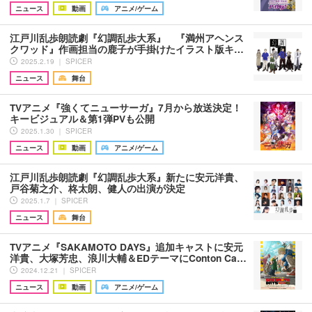
ニュース
動画
アニメ/ゲーム
江戸川乱歩朗読劇『幻調乱歩大系』 『満州アヘンス
クワッド』作画担当の鹿子が手掛けたイラスト版キ…
2025.2.19 ｜ SPICER
ニュース
舞台
TVアニメ『強くてニューサーガ』7月から放送決定！
キービジュアル＆第1弾PVも公開
2025.1.30 ｜ SPICER
ニュース
動画
アニメ/ゲーム
江戸川乱歩朗読劇『幻調乱歩大系』新たに安元洋貴、
戸谷菊之介、柊太朗、健人の出演が決定
2025.1.7 ｜ SPICER
ニュース
舞台
TVアニメ『SAKAMOTO DAYS』追加キャストに安元
洋貴、大塚芳忠、浪川大輔＆EDテーマにConton Ca…
2024.12.21 ｜ SPICER
ニュース
動画
アニメ/ゲーム