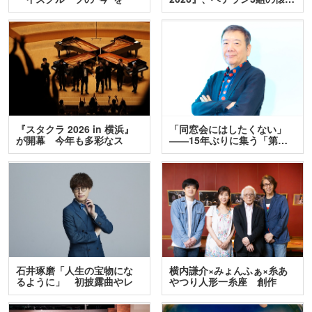
訊…
『スタクラ 2026 in 横浜』
「同窓会にはしたくない」
が開幕 今年も多彩なス
――15年ぶりに集う「第…
テ…
石井琢磨「人生の宝物にな
横内謙介×みょんふぁ×糸あ
るように」 初披露曲やレ
やつり人形一糸座 創作
ア…
人…