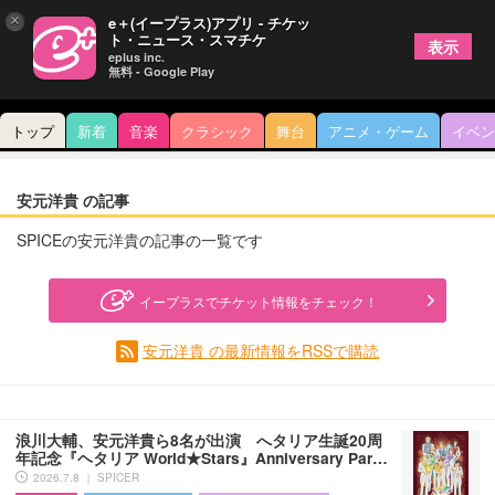
×
e＋(イープラス)アプリ - チケッ
ト・ニュース・スマチケ
表示
eplus inc.
無料 - Google Play
トップ
新着
音楽
クラシック
舞台
アニメ・ゲーム
イベン
安元洋貴 の記事
SPICEの安元洋貴の記事の一覧です
イープラスでチケット情報をチェック！
安元洋貴 の最新情報をRSSで購読
浪川大輔、安元洋貴ら8名が出演 へタリア生誕20周
年記念『ヘタリア World★Stars』Anniversary Par…
2026.7.8 ｜ SPICER