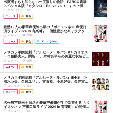
出演者すらも知らない一度限りの物語 PARCO劇場
スペシャル版『カタシロ～Relive vol.1～』の上演…
2024.11.8 ｜ SPICER
ニュース
舞台
総勢19人の豪華声優陣出演の『ボイスシネマ 声優口
演ライブ 2024 in 有楽町』 個性豊かなキャラクタ…
2024.8.5 ｜ SPICER
ニュース
舞台
アニメ/ゲーム
ノサカラボ朗読劇『アルセーヌ・ルパン＃4 カリオス
トロ伯爵夫人』関智一 、木村良平らの美麗な衣装ビ…
2024.8.2 ｜ SPICER
ニュース
舞台
ノサカラボ朗読劇『アルセーヌ・ルパン』第4弾 小
清水亜美、久保ユリカ、古賀葵、小原好美、金光宣…
2024.6.25 ｜ SPICER
ニュース
舞台
名作無声映画を19名の豪華声優陣が生で吹替える『ボ
イスシネマ 声優口演ライブ 2024 in 有楽町』の開催…
2024.6.21 ｜ SPICER