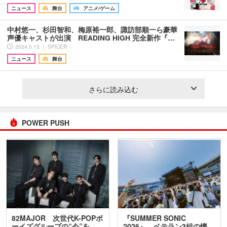
ニュース
舞台
アニメ/ゲーム
中村悠一、杉田智和、梅原裕一郎、諏訪部順一ら豪華
声優キャストが出演 READING HIGH 完全新作『…
2024.5.13 ｜ SPICER
ニュース
舞台
さらに読み込む
POWER PUSH
82MAJOR 次世代K-POPボ
『SUMMER SONIC
ーイズグループの“今”を
2026』、ベテラン3組の懐…