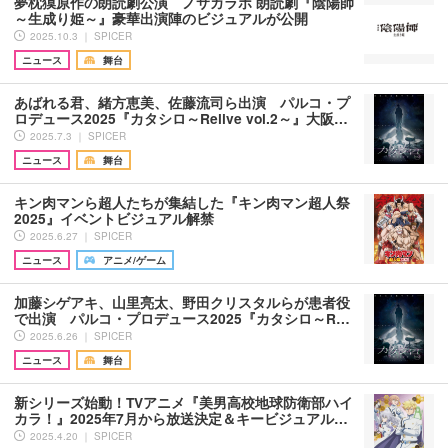
夢枕獏原作の朗読劇公演 ノサカラボ 朗読劇『陰陽師
～生成り姫～』豪華出演陣のビジュアルが公開
2025.10.3 ｜ SPICER
ニュース
舞台
あばれる君、緒方恵美、佐藤流司ら出演 パルコ・プ
ロデュース2025『カタシロ～Relive vol.2～』大阪…
2025.7.3 ｜ SPICER
ニュース
舞台
キン肉マンら超人たちが集結した『キン肉マン超人祭
2025』イベントビジュアル解禁
2025.6.27 ｜ SPICER
ニュース
アニメ/ゲーム
加藤シゲアキ、山里亮太、野田クリスタルらが患者役
で出演 パルコ・プロデュース2025『カタシロ～R…
2025.6.26 ｜ SPICER
ニュース
舞台
新シリーズ始動！TVアニメ『美男高校地球防衛部ハイ
カラ！』2025年7月から放送決定＆キービジュアル…
2025.4.20 ｜ SPICER