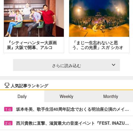
『シティーハンター大原画
「まじ一生忘れないと思
展』大阪で開幕、アルコ
う、この光景」スガ シカオ
＆…
と…
さらに読み込む
人気記事ランキング
Daily
Weekly
Monthly
坂本冬美、歌手生活40周年記念でおくる明治座公演のメイ…
1
位
西川貴教に直撃、滋賀最大の音楽イベント『FEST. INAZU…
2
位