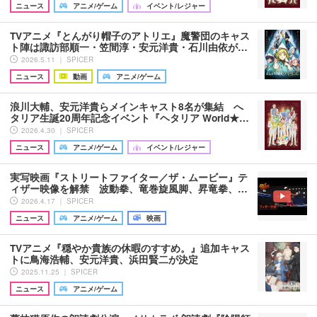
ニュース
アニメ/ゲーム
イベント/レジャー
TVアニメ『とんがり帽子のアトリエ』魔警団のキャス
ト陣は諏訪部順一・笠間淳・安元洋貴・石川由依が…
2026.5.11 ｜ SPICER
ニュース
動画
アニメ/ゲーム
浪川大輔、安元洋貴らメインキャスト8名が集結 へ
タリア生誕20周年記念イベント『ヘタリア World★…
2026.4.30 ｜ SPICER
ニュース
アニメ/ゲーム
イベント/レジャー
実写映画『ストリートファイター／ザ・ムービー』テ
ィザー映像を解禁 波動拳、竜巻旋風脚、昇竜拳、…
2026.4.17 ｜ SPICER
ニュース
アニメ/ゲーム
映画
TVアニメ『穏やか貴族の休暇のすすめ。』追加キャス
トに鳥海浩輔、安元洋貴、浜田賢二が決定
2025.11.25 ｜ SPICER
ニュース
アニメ/ゲーム