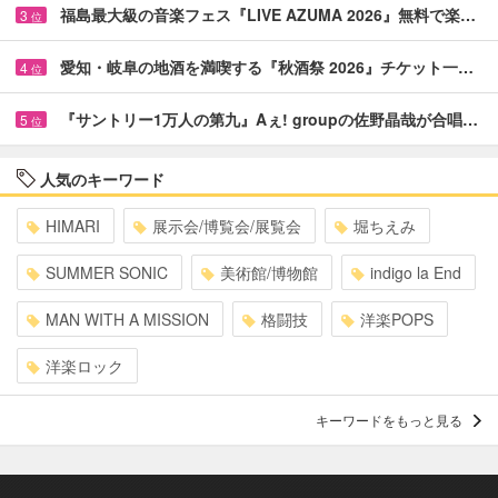
福島最大級の音楽フェス『LIVE AZUMA 2026』無料で楽…
3
位
愛知・岐阜の地酒を満喫する『秋酒祭 2026』チケット一…
4
位
『サントリー1万人の第九』Aぇ! groupの佐野晶哉が合唱…
5
位
人気のキーワード
HIMARI
展示会/博覧会/展覧会
堀ちえみ
SUMMER SONIC
美術館/博物館
indigo la End
MAN WITH A MISSION
格闘技
洋楽POPS
洋楽ロック
キーワードをもっと見る