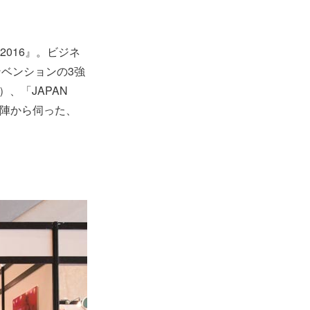
2016』。ビジネ
ベンションの3強
米）、「JAPAN
脳陣から伺った、