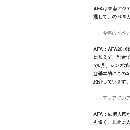
AFAは東南アジ
通して、のべ20
――今年のイベ
AFA：AFA2
に加えて、別途で
で5月、シンガポー
は基本的にこのAF
紹介しています
――アジアでの
AFA：結構人気
も多く、非常に