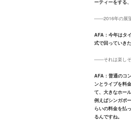
ーティーをする
――2016年の
AFA：今年はタ
式で回っていき
――それは楽し
AFA：普通のコ
ンとライブを料
て、大きなホー
例えばシンガポー
らいの料金を払っ
るんですね。