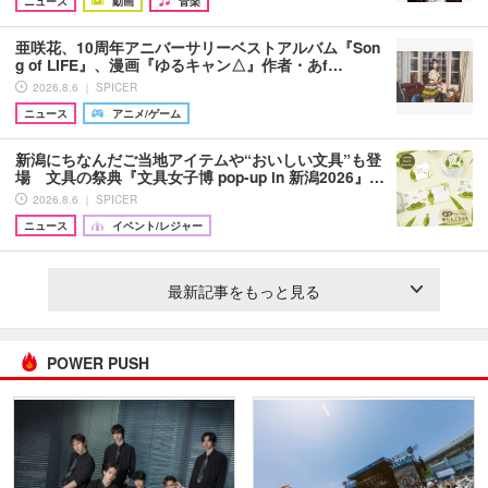
ニュース
動画
音楽
亜咲花、10周年アニバーサリーベストアルバム『Son
g of LIFE』、漫画『ゆるキャン△』作者・あf…
2026.8.6 ｜ SPICER
ニュース
アニメ/ゲーム
新潟にちなんだご当地アイテムや“おいしい文具”も登
場 文具の祭典『文具女子博 pop-up in 新潟2026』…
2026.8.6 ｜ SPICER
ニュース
イベント/レジャー
最新記事をもっと見る
POWER PUSH