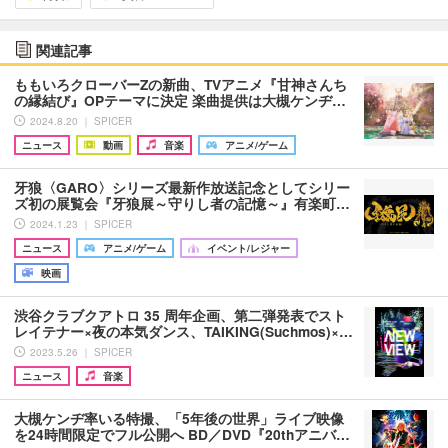
関連記事
ももいろクローバーZの新曲、TVアニメ『甘神さんち
の縁結び』OPテーマに決定 楽曲提供は大槻ケンヂ…
2024.8.20 ｜ SPICER
ニュース
動画
音楽
アニメ/ゲーム
牙狼〈GARO〉シリーズ最新作放送記念としてシリー
ズ初の展覧会『牙狼展～守りし者の記憶～』有楽町…
2024.1.23 ｜ SPICER
ニュース
アニメ/ゲーム
イベント/レジャー
映画
渋谷クラブクアトロ 35 周年企画、第二弾発表でスト
レイテナー×夜の本気ダンス、TAIKING(Suchmos)×…
2023.5.26 ｜ SPICER
ニュース
音楽
大槻ケンヂ率いる特撮、「5年後の世界」ライブ映像
を24時間限定でフル公開へ BD／DVD『20thアニバ…