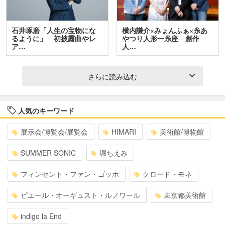
石井琢磨「人生の宝物にな
横内謙介×みょんふぁ×糸あ
るように」 初披露曲やレ
やつり人形一糸座 創作
ア…
人…
さらに読み込む
人気のキーワード
展示会/博覧会/展覧会
HIMARI
美術館/博物館
SUMMER SONIC
堀ちえみ
フィンセント・ファン・ゴッホ
クロード・モネ
ピエール・オーギュスト・ルノワール
東京都美術館
indigo la End