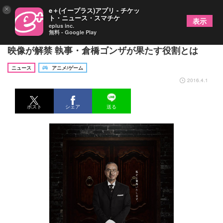
×
e＋(イープラス)アプリ - チケッ
ト・ニュース・スマチケ
表示
eplus inc.
無料 - Google Play
TVシリーズ『牙狼＜GARO＞ -魔戒烈伝-』スポット
映像が解禁 執事・倉橋ゴンザが果たす役割とは
ニュース
アニメ/ゲーム
2016.4.1
ポスト
シェア
送る