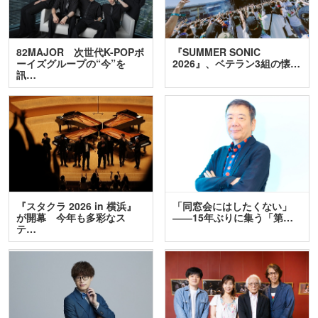
82MAJOR 次世代K-POPボ
『SUMMER SONIC
ーイズグループの“今”を
2026』、ベテラン3組の懐…
訊…
『スタクラ 2026 in 横浜』
「同窓会にはしたくない」
が開幕 今年も多彩なス
――15年ぶりに集う「第…
テ…