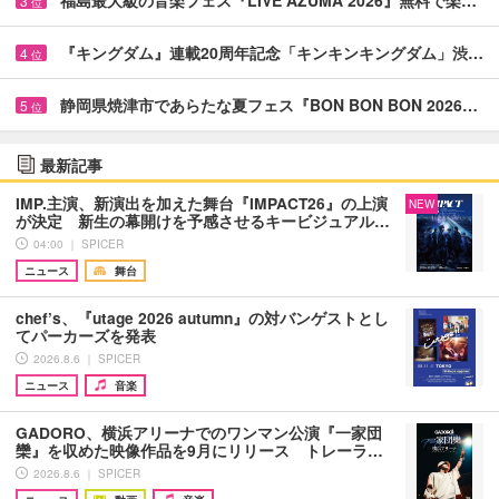
3
位
『キングダム』連載20周年記念「キンキンキングダム」渋…
4
位
静岡県焼津市であらたな夏フェス『BON BON BON 2026…
5
位
最新記事
IMP.主演、新演出を加えた舞台『IMPACT26』の上演
NEW
が決定 新生の幕開けを予感させるキービジュアル…
04:00 ｜ SPICER
ニュース
舞台
chef’s、『utage 2026 autumn』の対バンゲストとし
てパーカーズを発表
2026.8.6 ｜ SPICER
ニュース
音楽
GADORO、横浜アリーナでのワンマン公演『一家団
欒』を収めた映像作品を9月にリリース トレーラ…
2026.8.6 ｜ SPICER