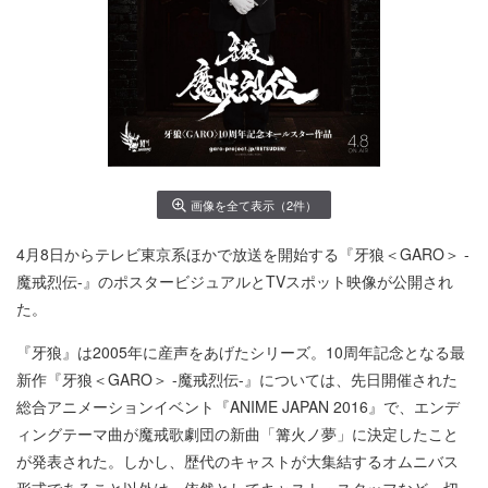
画像を全て表示（2件）
4月8日からテレビ東京系ほかで放送を開始する『牙狼＜GARO＞ -
魔戒烈伝-』のポスタービジュアルとTVスポット映像が公開され
た。
『牙狼』は2005年に産声をあげたシリーズ。10周年記念となる最
新作『牙狼＜GARO＞ -魔戒烈伝-』については、先日開催された
総合アニメーションイベント『ANIME JAPAN 2016』で、エンデ
ィングテーマ曲が魔戒歌劇団の新曲「篝火ノ夢」に決定したこと
が発表された。しかし、歴代のキャストが大集結するオムニバス