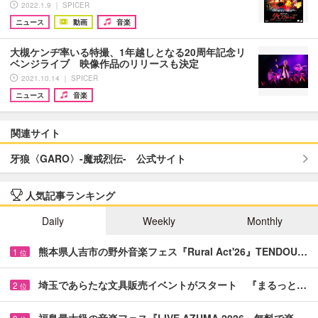
2022.1.9 ｜ SPICER
ニュース
動画
音楽
大槻ケンヂ率いる特撮、1年越しとなる20周年記念リ
ベンジライブ 映像作品のリリースも決定
2021.10.14 ｜ SPICER
ニュース
音楽
関連サイト
牙狼〈GARO〉-魔戒烈伝- 公式サイト
人気記事ランキング
Daily
Weekly
Monthly
熊本県人吉市の野外音楽フェス『Rural Act'26』TENDOU…
1
位
埼玉であらたな文具販売イベントがスタート 『まるっと…
2
位
福島最大級の音楽フェス『LIVE AZUMA 2026』無料で楽…