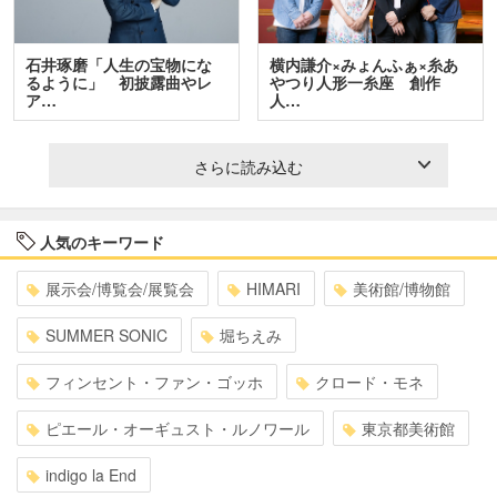
石井琢磨「人生の宝物にな
横内謙介×みょんふぁ×糸あ
るように」 初披露曲やレ
やつり人形一糸座 創作
ア…
人…
さらに読み込む
人気のキーワード
展示会/博覧会/展覧会
HIMARI
美術館/博物館
SUMMER SONIC
堀ちえみ
フィンセント・ファン・ゴッホ
クロード・モネ
ピエール・オーギュスト・ルノワール
東京都美術館
indigo la End