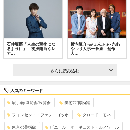
石井琢磨「人生の宝物にな
横内謙介×みょんふぁ×糸あ
るように」 初披露曲やレ
やつり人形一糸座 創作
ア…
人…
さらに読み込む
人気のキーワード
展示会/博覧会/展覧会
美術館/博物館
フィンセント・ファン・ゴッホ
クロード・モネ
東京都美術館
ピエール・オーギュスト・ルノワール