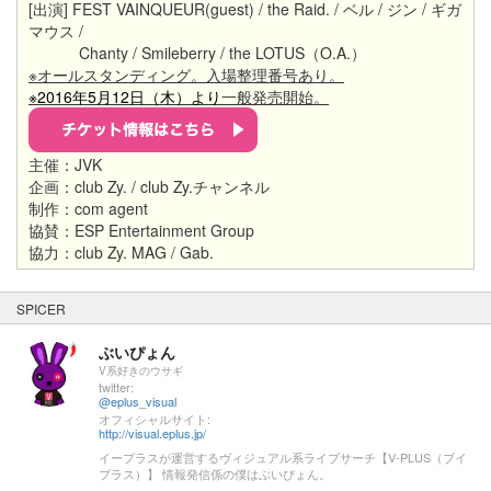
[出演] FEST VAINQUEUR(guest) / the Raid. / ベル / ジン / ギガ
マウス /
Chanty / Smileberry / the LOTUS（O.A.）
※オールスタンディング。入場整理番号あり。
※2016年5月12日（木）より
一般発売開始。
主催：JVK
企画：club Zy. / club Zy.チャンネル
制作：com agent
協賛：ESP Entertainment Group
協力：club Zy. MAG / Gab.
SPICER
ぶいぴょん
V系好きのウサギ
twitter:
@eplus_visual
オフィシャルサイト:
http://visual.eplus.jp/
イープラスが運営するヴィジュアル系ライブサーチ【V-PLUS（ブイ
プラス）】 情報発信係の僕はぶいぴょん。