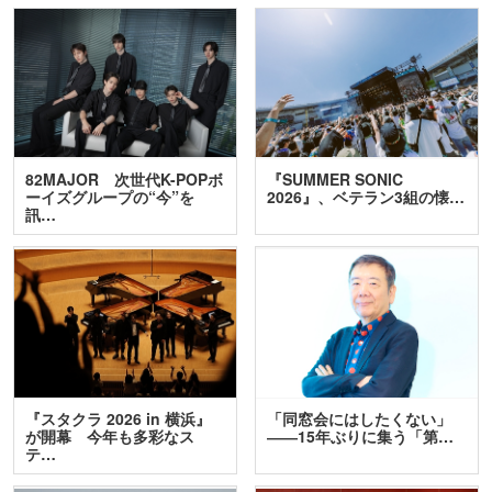
82MAJOR 次世代K-POPボ
『SUMMER SONIC
ーイズグループの“今”を
2026』、ベテラン3組の懐…
訊…
『スタクラ 2026 in 横浜』
「同窓会にはしたくない」
が開幕 今年も多彩なス
――15年ぶりに集う「第…
テ…