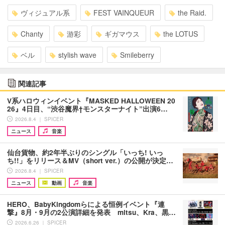
ヴィジュアル系
FEST VAINQUEUR
the Raid.
Chanty
游彩
ギガマウス
the LOTUS
ベル
stylish wave
Smileberry
関連記事
V系ハロウィンイベント『MASKED HALLOWEEN 20
26』4日目、“渋谷魔界†モンスターナイト”出演6…
2026.8.4 ｜ SPICER
ニュース
音楽
仙台貨物、約2年半ぶりのシングル「いっち! いっ
ち!!」をリリース＆MV（short ver.）の公開が決定…
2026.8.4 ｜ SPICER
ニュース
動画
音楽
HERO、BabyKingdomらによる恒例イベント『連
撃』8月・9月の2公演詳細を発表 mitsu、Kra、黒…
2026.6.26 ｜ SPICER