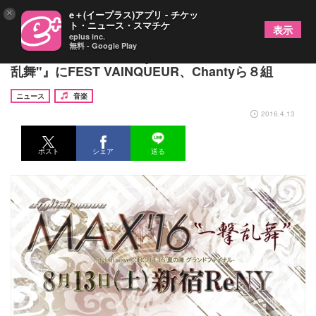
×
e＋(イープラス)アプリ - チケッ
ト・ニュース・スマチケ
表示
eplus inc.
無料 - Google Play
V系恒例夏イベント『stylish wave MAX '16 "一撃
乱舞"』にFEST VAINQUEUR、Chantyら８組
ニュース
音楽
2016.4.13
ポスト
シェア
送る