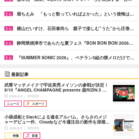
堀ちえみ 「もっと歌っていればよかった」という後悔は…
2
位
横山だいすけ、石田泰尚ら 親子で楽しむ”うた”から圧巻…
3
位
静岡県焼津市であらたな夏フェス『BON BON BON 2026…
4
位
『SUMMER SONIC 2026』、ベテラン3組の懐メロだけで…
5
位
最新記事
武尊マッチメイクで宇佐美秀メイソンの参戦が決定！
9/10『ANGEL CHAMPAGNE presents 超RIZIN.5 …
2026.8.5 ｜ SPICER
ニュース
スポーツ
小袋成彬と5lackによる連名アルバム、さらさのメジ
ャーデビュー作、Cloudyなど今週注目の新作を深堀…
2026.8.5 ｜ SPICER
特集
音楽