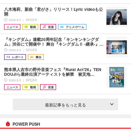
八木海莉、新曲「君がさ」リリース！Lyric videoも公
開
2026.8.5 ｜ SPICER
ニュース
動画
音楽
アニメ/ゲーム
『キングダム』連載20周年記念「キンキンキングダ
ム」渋谷にて開催中！ 舞台『キングダムⅡ -継承-』…
2026.8.5 ｜ SPICER
レポート
舞台
熊本県人吉市の野外音楽フェス『Rural Act'26』TEN
DOUJIら最終出演アーティストを解禁 被災地…
2026.8.5 ｜ SPICER
ニュース
動画
音楽
最新記事をもっと見る
POWER PUSH