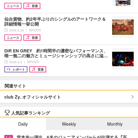
ニュース
音楽
仙台貨物、約2年半ぶりのシングルのアートワーク＆
詳細情報一挙公開
2026.6.26 ｜ SPICER
ニュース
音楽
DIR EN GREY 約1時間半の濃密なパフォーマンス、
唯一無二の魅力とミュージシャンシップの高さに溢…
2026.6.2 ｜ SPICER
レポート
音楽
関連サイト
club Zy. オフィシャルサイト
人気記事ランキング
Daily
Weekly
Monthly
堂本光一演出、6名のジュニアメンバーらが出演する『百…
1
位