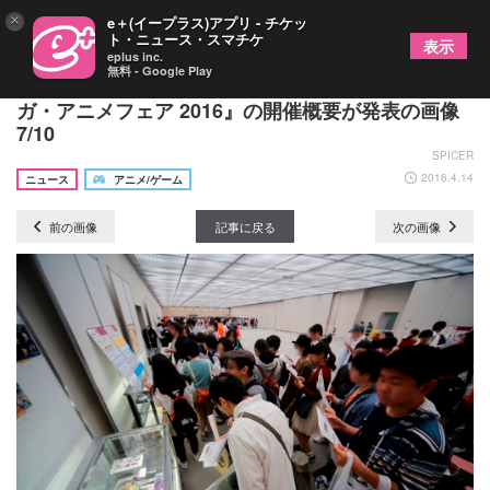
×
e＋(イープラス)アプリ - チケッ
ト・ニュース・スマチケ
表示
eplus inc.
無料 - Google Play
水瀬いのりが応援サポーター就任！『京都国際マン
ガ・アニメフェア 2016』の開催概要が発表の画像
7/10
SPICER
2016.4.14
ニュース
アニメ/ゲーム
前の画像
記事に戻る
次の画像