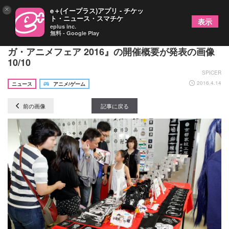
×
e＋(イープラス)アプリ - チケッ
ト・ニュース・スマチケ
表示
eplus inc.
無料 - Google Play
水瀬いのりが応援サポーター就任！『京都国際マン
ガ・アニメフェア 2016』の開催概要が発表の画像
10/10
SPICER
2016.4.14
ニュース
アニメ/ゲーム
前の画像
記事に戻る