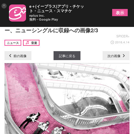
×
e＋(イープラス)アプリ - チケッ
ト・ニュース・スマチケ
表示
eplus inc.
無料 - Google Play
NICO Touches the Walls 美空ひばりの名曲をカバ
ー、ニューシングルに収録への画像2/3
SPICER+
2016.4.14
ニュース
音楽
前の画像
記事に戻る
次の画像