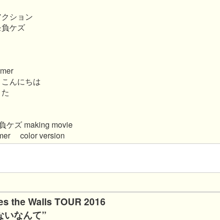
アクション
モ負ケズ
amer
、こんにちは
うた
 making movie
r color version
es the Walls TOUR 2016
ないなんて”