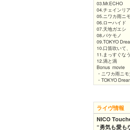
03.Mr.ECHO
04.チェインリ
05.ニワカ雨ニ
06.ローハイド
07.天地ガエシ
08.バケモノ
09.TOKYO Dre
10.口笛吹いて
11.まっすぐな
12.渦と渦
Bonus movie
・ニワカ雨ニモ負ケズ
・TOKYO Dreame
ライヴ情報
NICO Touch
“勇気も愛も