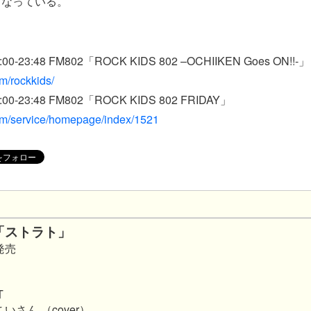
となっている。
＞
-23:48 FM802「ROCK KIDS 802 –OCHIIKEN Goes ON!!-」
om/rockkids/
0-23:48 FM802「ROCK KIDS 802 FRIDAY」
com/service/homepage/index/1521
le「ストラト」
発売
T
こいさん （cover）