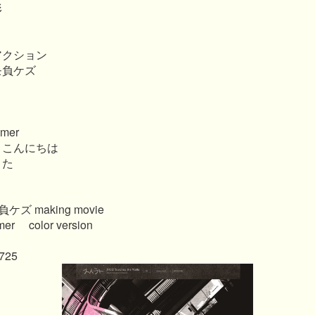
形
アクション
モ負ケズ
amer
、こんにちは
うた
 making movie
r color version
725