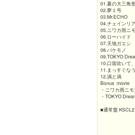
01.夏の大三角
02.夢１号
03.Mr.ECHO
04.チェインリ
05.ニワカ雨ニ
06.ローハイド
07.天地ガエシ
08.バケモノ
09.TOKYO Dre
10.口笛吹いて
11.まっすぐな
12.渦と渦
Bonus movie
・ニワカ雨ニモ負ケズ
・TOKYO Dreame
■通常盤 KSCL2