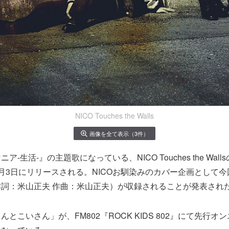
NICO Touches the Walls
画像を全て表示（3件）
-生活-』の主題歌になっている、NICO Touches the Wal
月3日にリリースされる。NICOお馴染みのカバー企画として
詞：米山正夫 作曲：米山正夫）が収録されることが発表され
とこいさん」が、FM802『ROCK KIDS 802』にて先行