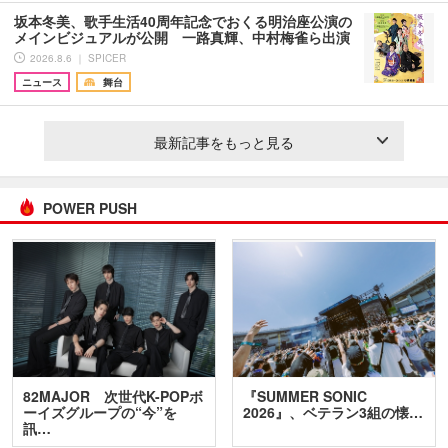
坂本冬美、歌手生活40周年記念でおくる明治座公演の
メインビジュアルが公開 一路真輝、中村梅雀ら出演
2026.8.6 ｜ SPICER
ニュース
舞台
最新記事をもっと見る
POWER PUSH
82MAJOR 次世代K-POPボ
『SUMMER SONIC
ーイズグループの“今”を
2026』、ベテラン3組の懐…
訊…