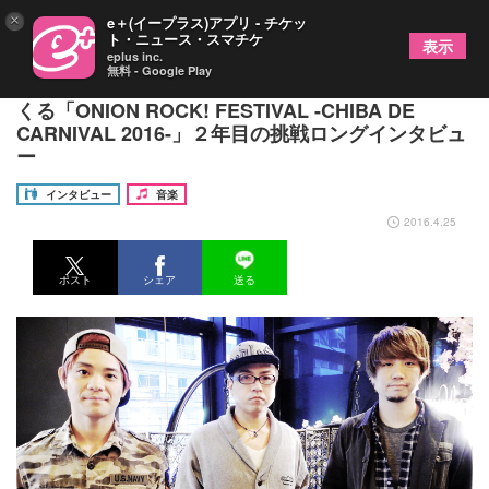
×
e＋(イープラス)アプリ - チケッ
ト・ニュース・スマチケ
表示
eplus inc.
無料 - Google Play
千葉の海でパンクロックのお祭！HOTSQUALLがお
くる「ONION ROCK! FESTIVAL -CHIBA DE
CARNIVAL 2016-」２年目の挑戦ロングインタビュ
ー
インタビュー
音楽
2016.4.25
ポスト
シェア
送る