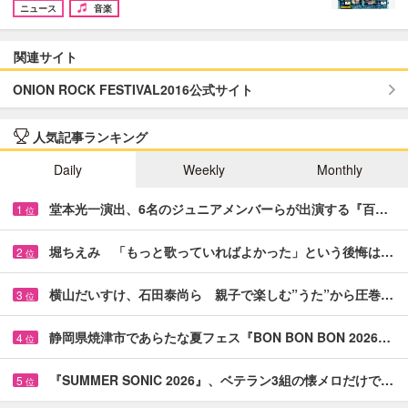
ニュース
音楽
関連サイト
ONION ROCK FESTIVAL2016公式サイト
人気記事ランキング
Daily
Weekly
Monthly
堂本光一演出、6名のジュニアメンバーらが出演する『百…
1
位
堀ちえみ 「もっと歌っていればよかった」という後悔は…
2
位
横山だいすけ、石田泰尚ら 親子で楽しむ”うた”から圧巻…
3
位
静岡県焼津市であらたな夏フェス『BON BON BON 2026…
4
位
『SUMMER SONIC 2026』、ベテラン3組の懐メロだけで…
5
位