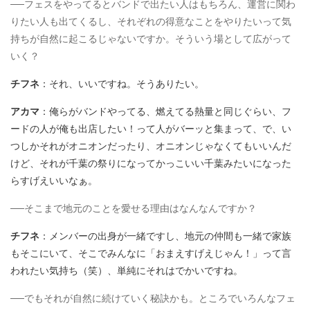
──フェスをやってるとバンドで出たい人はもちろん、運営に関わ
りたい人も出てくるし、それぞれの得意なことをやりたいって気
持ちが自然に起こるじゃないですか。そういう場として広がって
いく？
チフネ
：それ、いいですね。そうありたい。
アカマ
：俺らがバンドやってる、燃えてる熱量と同じぐらい、フ
ードの人が俺も出店したい！って人がバーッと集まって、で、い
つしかそれがオニオンだったり、オニオンじゃなくてもいいんだ
けど、それが千葉の祭りになってかっこいい千葉みたいになった
らすげえいいなぁ。
──そこまで地元のことを愛せる理由はなんなんですか？
チフネ
：メンバーの出身が一緒ですし、地元の仲間も一緒で家族
もそこにいて、そこでみんなに「おまえすげえじゃん！」って言
われたい気持ち（笑）、単純にそれはでかいですね。
──でもそれが自然に続けていく秘訣かも。ところでいろんなフェ