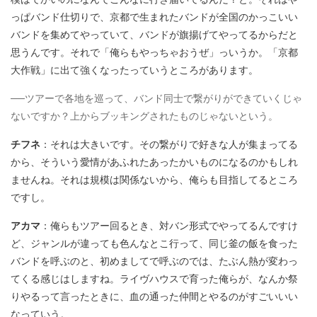
っぱバンド仕切りで、京都で生まれたバンドが全国のかっこいい
バンドを集めてやっていて、バンドが旗揚げてやってるからだと
思うんです。それで「俺らもやっちゃおうぜ」っいうか。「京都
大作戦」に出て強くなったっていうところがあります。
──ツアーで各地を巡って、バンド同士で繋がりができていくじゃ
ないですか？上からブッキングされたものじゃないという。
チフネ
：それは大きいです。その繋がりで好きな人が集まってる
から、そういう愛情があふれたあったかいものになるのかもしれ
ませんね。それは規模は関係ないから、俺らも目指してるところ
ですし。
アカマ
：俺らもツアー回るとき、対バン形式でやってるんですけ
ど、ジャンルが違っても色んなとこ行って、同じ釜の飯を食った
バンドを呼ぶのと、初めましてで呼ぶのでは、たぶん熱が変わっ
てくる感じはしますね。ライヴハウスで育った俺らが、なんか祭
りやるって言ったときに、血の通った仲間とやるのがすごいいい
なっていう。