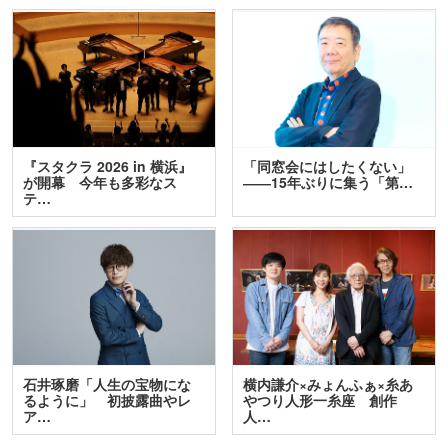
『スタクラ 2026 in 横浜』
「同窓会にはしたくない」
が開幕 今年も多彩なス
――15年ぶりに集う「第…
テ…
石井琢磨「人生の宝物にな
横内謙介×みょんふぁ×糸あ
るように」 初披露曲やレ
やつり人形一糸座 創作
ア…
人…