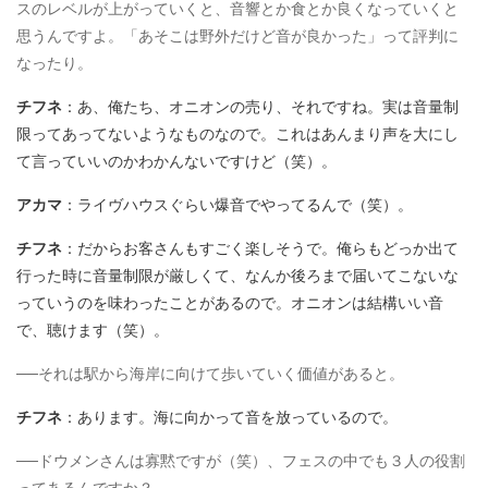
スのレベルが上がっていくと、音響とか食とか良くなっていくと
思うんですよ。「あそこは野外だけど音が良かった」って評判に
なったり。
チフネ
：あ、俺たち、オニオンの売り、それですね。実は音量制
限ってあってないようなものなので。これはあんまり声を大にし
て言っていいのかわかんないですけど（笑）。
アカマ
：ライヴハウスぐらい爆音でやってるんで（笑）。
チフネ
：だからお客さんもすごく楽しそうで。俺らもどっか出て
行った時に音量制限が厳しくて、なんか後ろまで届いてこないな
っていうのを味わったことがあるので。オニオンは結構いい音
で、聴けます（笑）。
──それは駅から海岸に向けて歩いていく価値があると。
チフネ
：あります。海に向かって音を放っているので。
──ドウメンさんは寡黙ですが（笑）、フェスの中でも３人の役割
ってあるんですか？