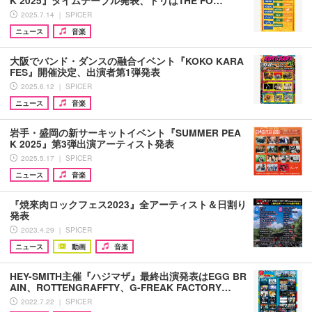
2025.7.14 ｜ SPICER
ニュース
音楽
大阪でバンド・ダンスの融合イベント『KOKO KARA
FES』開催決定、出演者第1弾発表
2025.6.12 ｜ SPICER
ニュース
音楽
岩手・盛岡の新サーキットイベント『SUMMER PEA
K 2025』第3弾出演アーティスト発表
2025.5.17 ｜ SPICER
ニュース
音楽
『焼來肉ロックフェス2023』全アーティスト＆日割り
発表
2023.4.29 ｜ SPICER
ニュース
動画
音楽
HEY-SMITH主催『ハジマザ』最終出演発表はEGG BR
AIN、ROTTENGRAFFTY、G-FREAK FACTORY…
2022.7.22 ｜ SPICER