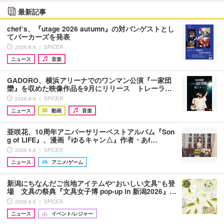
最新記事
chef’s、『utage 2026 autumn』の対バンゲストとし
てパーカーズを発表
2026.8.6 ｜ SPICER
ニュース
音楽
GADORO、横浜アリーナでのワンマン公演『一家団
欒』を収めた映像作品を9月にリリース トレーラ…
2026.8.6 ｜ SPICER
ニュース
動画
音楽
亜咲花、10周年アニバーサリーベストアルバム『Son
g of LIFE』、漫画『ゆるキャン△』作者・あf…
2026.8.6 ｜ SPICER
ニュース
アニメ/ゲーム
新潟にちなんだご当地アイテムや“おいしい文具”も登
場 文具の祭典『文具女子博 pop-up in 新潟2026』…
2026.8.6 ｜ SPICER
ニュース
イベント/レジャー