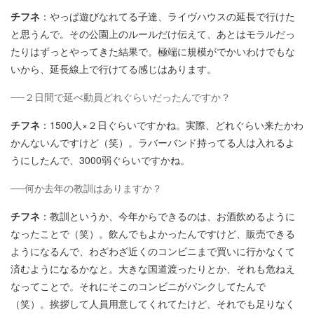
チフネ
：やっぱ遊びなれてる子達、ライヴハウスの延長で行けた
と思うんで。その公園上のルールだけ伝えて、あとはモラルだっ
たりはずっとやってきた結果で。極端に規模がでかいわけでもな
いから、延長線上で行けてる感じはあります。
──２日間で延べ動員どれぐらいだったんですか？
チフネ
：1500人×２日ぐらいですかね。実際、どれぐらい来たかわ
かんないんですけど（笑）。ラバーバンド持ってる人は入れるよ
うにしたんで、3000弱ぐらいですかね。
──何か去年の教訓はありますか？
チフネ
：教訓というか、今年からできるのは、お酒飲めるように
なったことで（笑）。飲んでもよかったんですけど、販売できる
ようになるんで、わざわざ近くのコンビニまで買いに行かなくて
済むようになるかなと。大きな国道渡ったりとか、それも危ねえ
なってことで。それにそこのコンビニがパンクしてたんで
（笑）。挨拶して人員用意してくれてたけど、それでも足りなく