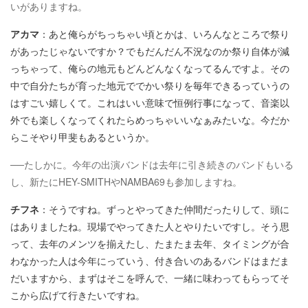
いがありますね。
アカマ
：あと俺らがちっちゃい頃とかは、いろんなところで祭り
があったじゃないですか？でもだんだん不況なのか祭り自体が減
っちゃって、俺らの地元もどんどんなくなってるんですよ。その
中で自分たちが育った地元ででかい祭りを毎年できるっていうの
はすごい嬉しくて。これはいい意味で恒例行事になって、音楽以
外でも楽しくなってくれたらめっちゃいいなぁみたいな。今だか
らこそやり甲斐もあるというか。
──たしかに。今年の出演バンドは去年に引き続きのバンドもいる
し、新たにHEY-SMITHやNAMBA69も参加しますね。
チフネ
：そうですね。ずっとやってきた仲間だったりして、頭に
はありましたね。現場でやってきた人とやりたいですし。そう思
って、去年のメンツを揃えたし、たまたま去年、タイミングが合
わなかった人は今年にっていう、付き合いのあるバンドはまだま
だいますから、まずはそこを呼んで、一緒に味わってもらってそ
こから広げて行きたいですね。