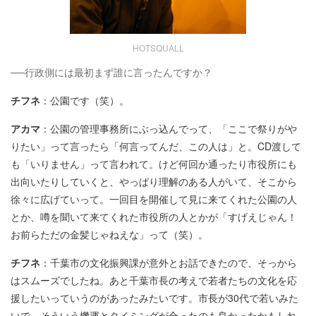
HOTSQUALL
──行政側には最初まず誰に言ったんですか？
チフネ
：公園です（笑）。
アカマ
：公園の管理事務所にぶっ込んでって、「ここで祭りがや
りたい」って言ったら「何言ってんだ、この人は」と。CD渡して
も「いりません」って言われて。けど何回か通ったり市役所にも
出向いたりしていくと、やっぱり理解のある人がいて、そこから
徐々に広げていって。一回目を開催して見に来てくれた公園の人
とか、噂を聞いて来てくれた市役所の人とかが「すげえじゃん！
お前らただの金髪じゃねえな」って（笑）。
チフネ
：千葉市の文化振興課が意外とお話できたので、そっから
はスムーズでしたね。あと千葉市長の考えで若者たちの文化を応
援したいっていうのがあったみたいです。市長が30代で若いみた
いで、そういう機運とタイミングが合ったのも良かったかもしれ