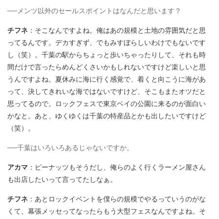
──メンツ以外のセールスポイントはなんだと思います？
チフネ
：そこなんですよね。俺はあの規模と土地の雰囲気だと思
ってるんです。デカすぎず、でもみすぼらしいわけでもないです
し（笑）。千葉の駅からちょっと歩いちゃったりして、それも時
間だけで言ったらめんどくさいかもしれないですけど楽しいと思
うんですよね。夏休みに海に行く感覚で、着くと向こうに海があ
って、決してきれいな海ではないですけど、そこもまたオツだと
思ってるので。ロックフェスで東京ベイの公園に来るのが面白い
かなと。あと、ゆくゆくは千葉の特産品とかも出したいですけど
（笑）。
──千葉はいろいろあるじゃないですか。
アカマ
：ピーナッツもそうだし、俺らのよく行くラーメン屋さん
も出店したいって言ってたしなぁ。
チフネ
：あとロックイベントを僕らの規模でやるっていうのがな
くて、幕張メッセってなったらもう大型フェスなんですよね。そ