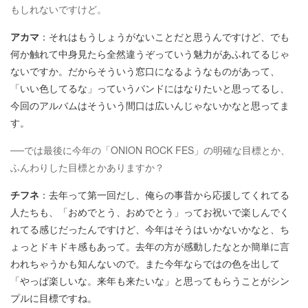
もしれないですけど。
アカマ
：それはもうしょうがないことだと思うんですけど、でも
何か触れて中身見たら全然違うぞっていう魅力があふれてるじゃ
ないですか。だからそういう窓口になるようなものがあって、
「いい色してるな」っていうバンドにはなりたいと思ってるし、
今回のアルバムはそういう間口は広いんじゃないかなと思ってま
す。
──では最後に今年の「ONION ROCK FES」の明確な目標とか、
ふんわりした目標とかありますか？
チフネ
：去年って第一回だし、俺らの事昔から応援してくれてる
人たちも、「おめでとう、おめでとう」ってお祝いで楽しんでく
れてる感じだったんですけど、今年はそうはいかないかなと、ち
ょっとドキドキ感もあって。去年の方が感動したなとか簡単に言
われちゃうかも知んないので。また今年ならではの色を出して
「やっぱ楽しいな。来年も来たいな」と思ってもらうことがシン
プルに目標ですね。