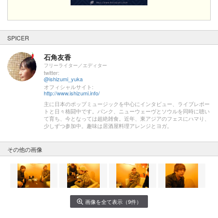
SPICER
石角友香
フリーライター／エディター
twitter:
@ishizumi_yuka
オフィシャルサイト:
http://www.ishizumi.info/
主に日本のポップミュージックを中心にインタビュー、ライブレポー
トと日々格闘中です。パンク、ニューウェーヴとソウルを同時に聴い
て育ち、今となっては超絶雑食。近年、東アジアのフェスにハマり、
少しずつ参加中。趣味は居酒屋料理アレンジとヨガ。
その他の画像
画像を全て表示（9件）