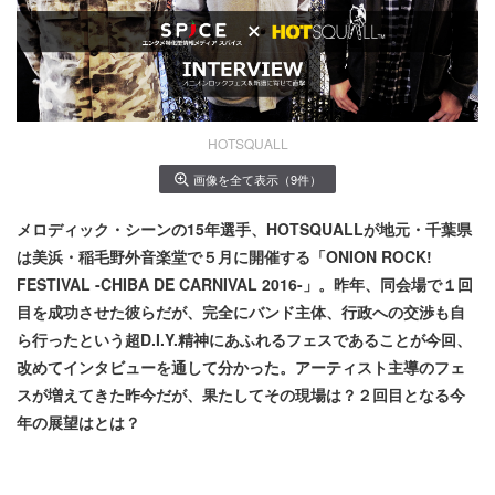
HOTSQUALL
画像を全て表示（9件）
メロディック・シーンの15年選手、HOTSQUALL​が地元・千葉県
は美浜・稲毛野外音楽堂で５月に開催する「ONION ROCK!
FESTIVAL -CHIBA DE CARNIVAL 2016-」。昨年、同会場で１回
目を成功させた彼らだが、完全にバンド主体、行政への交渉も自
ら行ったという超D.I.Y.精神にあふれるフェスであることが今回、
改めてインタビューを通して分かった。アーティスト主導のフェ
スが増えてきた昨今だが、果たしてその現場は？２回目となる今
年の展望はとは？