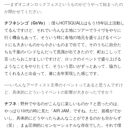
──まずオニオンロックフェスというものがどうやって始まったの
か聞かせてください。
チフネシンゴ（Gt/Vo）
：僕らHOTSQUALLはもう15年以上活動し
てるんですけど、それでいろんな土地にツアーでライヴをやりに
行く機会もあって。そういう時に各地の地元を盛り上げるイベン
トにも大きいものから小さいものまで出てて。そのうちに自分た
ちも千葉のバンドなんだって意識が出てきたので、町おこしって
言ったらおこがましいですけど、ロックのイベントで盛り上げる
ようなことをやりたくて。そういう思いがずっとあって、協力し
てくれる人と出会って、遂に去年実現した感じです。
──いろんなアーティスト主導のイベントってあると思うんですけ
ど、具体的にどういうイベントの影響が大きかったですか？
チフネ
：野外でやるのがこんなに楽しいものか？と思ったのは、
やっぱり10代の時に見た「AIR JAM」ですね。ただ、規模がでか
いし、具体的にどうやったらあんなことができるのかも分からず
（笑）、まぁ圧倒的にセンセーショナルな存在でした。それで僕