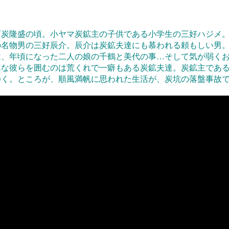
石炭隆盛の頃。小ヤマ炭鉱主の子供である小学生の三好ハジメ
の名物男の三好辰介。辰介は炭鉱夫達にも慕われる頼もしい男
は、年頃になった二人の娘の千鶴と美代の事…そして気が弱く
んな彼らを囲むのは荒くれで一癖もある炭鉱夫達。炭鉱主であ
ゆく。ところが、順風満帆に思われた生活が、炭坑の落盤事故