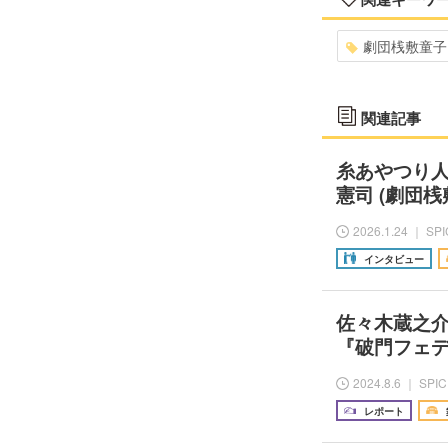
劇団桟敷童子
関連記事
糸あやつり
憲司 (劇団
2026.1.24 ｜ SP
インタビュー
佐々木蔵之
『破門フェ
2024.8.6 ｜ SPI
レポート