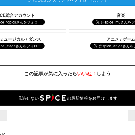
PICE総合アカウント
音楽
 ミュージカル / ダンス
アニメ / ゲー
この記事が気に入ったら
いいね！
しよう
見逃せない
の最新情報をお届けします
ード