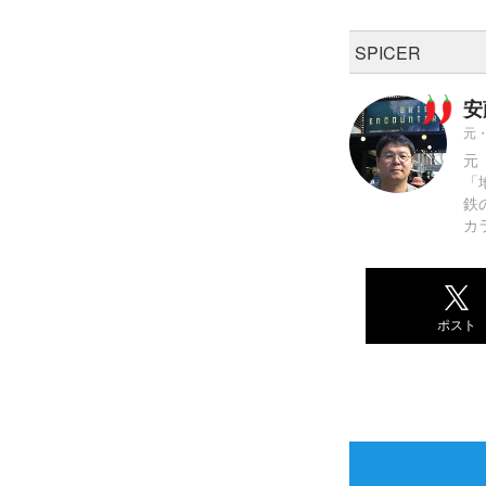
SPICER
安
元・
元
「
鉄
カ
ポスト