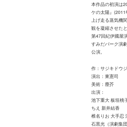
本作品の初演は2
ケの太陽』(20
上げ走る蒸気機
観を凝縮させたと
第47回紀伊國屋
すみだパーク演劇
公演。
作：サジキドウ
演出：東憲司
美術：塵芥
出演：
池下重大 板垣桃子
ちえ 新井結香
椎名りお 大手忍 
石黒光（演劇集団