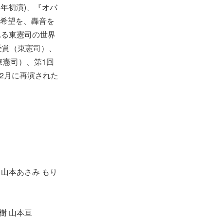
6年初演)、『オバ
と希望を、轟音を
れる東憲司の世界
受賞（東憲司）、
東憲司）、第1回
2月に再演された
 山本あさみ もり
樹 山本亘