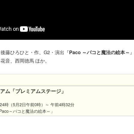
後藤ひろひと・作、G2・演出『
Paco ～パコと魔法の絵本～
花音、西岡徳馬 ほか。
レミアム「プレミアムステージ」
24時（5月2日午前0時）～ 午前4時32分
Paco～パコと魔法の絵本～」