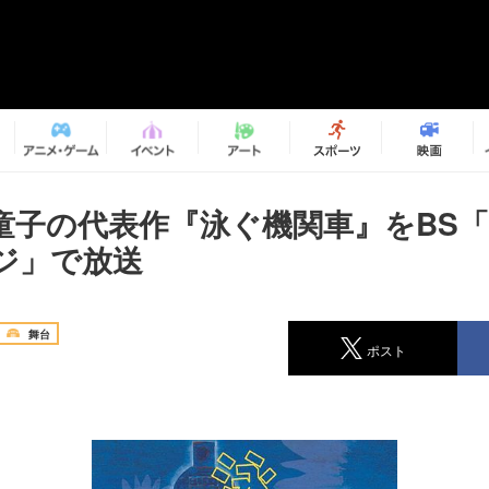
童子の代表作『泳ぐ機関車』をBS
ジ」で放送
舞台
ポスト