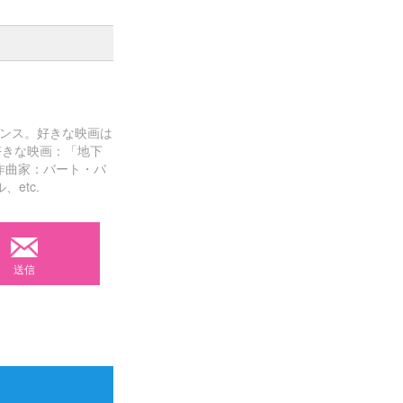
ランス。好きな映画は
好きな映画：「地下
作曲家：バート・バ
etc.
送信