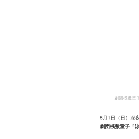
劇団桟敷童
5月1日（日）深
劇団桟敷童子
『