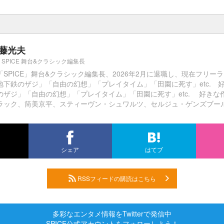
藤光夫
SPICE 舞台&クラシック編集長
「SPICE」舞台&クラシック編集長、2026年2月に退職し、現在フリー
地下鉄のザジ」「自由の幻想」「プレイタイム」「田園に死す」etc. 
のザジ」「自由の幻想」「プレイタイム」「田園に死す」etc. 好きな
ラック、筒美京平、スティーヴン・シュワルツ、セルジュ・ゲンズブール、
シェア
はてブ
RSSフィードの購読はこちら
多彩なエンタメ情報をTwitterで発信中
SPICE公式アカウントをフォローしよう！