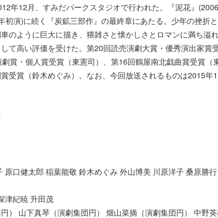
012年12月、すみだパークスタジオで行われた。『泥花』(200
11年初演)に続く『炭鉱三部作』の最終章にあたる。少年の挫折
関車のように巨大に描き、猥雑さと懐かしさとロマンに満ち溢
して高い評価を受けた。第20回読売演劇大賞・優秀演出家賞
演劇賞・個人賞受賞（東憲司）、第16回鶴屋南北戯曲賞受賞（
賞受賞（鈴木めぐみ）。なお、今回放送されるものは2015年1
ジ
 原口健太郎 稲葉能敬 鈴木めぐみ 外山博美 川原洋子 桑原勝行
深津紀暁 升田茂
円） 山下真琴（演劇集団円） 畑山菜摘（演劇集団円） 中野英