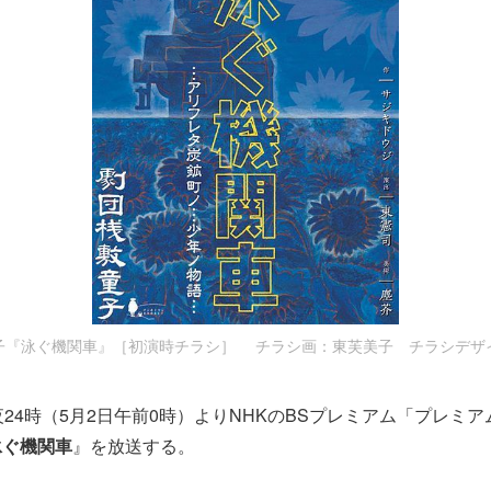
子『泳ぐ機関車』［初演時チラシ］ チラシ画：東芙美子 チラシデザ
夜24時（5月2日午前0時）よりNHKのBSプレミアム「プレミ
泳ぐ機関車
』を放送する。