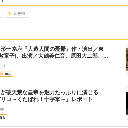
東憲司
人形一糸座『人造人間の憂鬱』作・演出／東
桟敷童子)、出演／大鶴美仁音、原田大二郎、…
ICER
舞台
介が破天荒な皇帝を魅力たっぷりに演じる
デリコ～くたばれ！十字軍～』レポート
CER
舞台