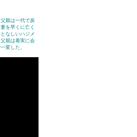
。父親は一代で炭
。妻を早くに亡く
おとなしいハジメ
る父親は着実に会
で一変した。