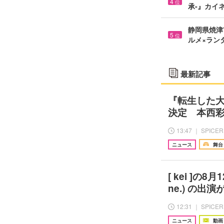
4
位
承-』カイ
静岡県焼津市
5
位
ルメ×ラン
最新記事
『転生した
決定 本西
13:47 ｜ SPICER
ニュース
舞台
[ kei ]の8月
ne.) の出演
12:31 ｜ SPICER
ニュース
動画