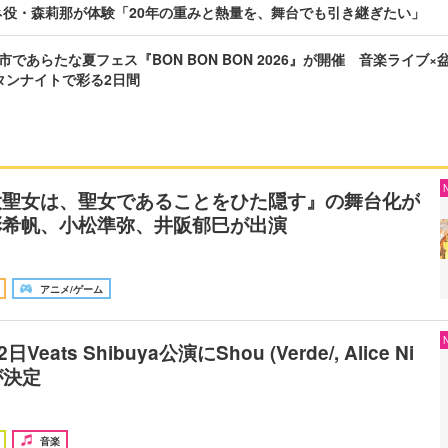
ネ役・森莉那が体験「20年の重みと熱量を、舞台でも引き継ぎたい」
であらたな夏フェス『BON BON BON 2026』が開催 音楽ライブ×
タンナイトで彩る2日間
大聖女は、聖女であることをひた隠す』の舞台化が
彩希帆、小松準弥、井阪郁巳が出演
アニメ/ゲーム
12日Veats Shibuya公演にShou (Verde/, Alice Ni
が決定
音楽