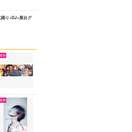
盆踊り×DJ×屋台グ
NEW
NEW