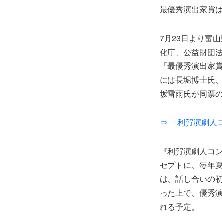
最優秀演出家賞は
7月23日より富
化庁、公益財団
「最優秀演出家
には長堀博士氏
坂雷雨氏が同票
⇒ 「利賀演劇人
『利賀演劇人コ
セプトに、毎年
は、話し合いの
った上で、優秀
れる予定。