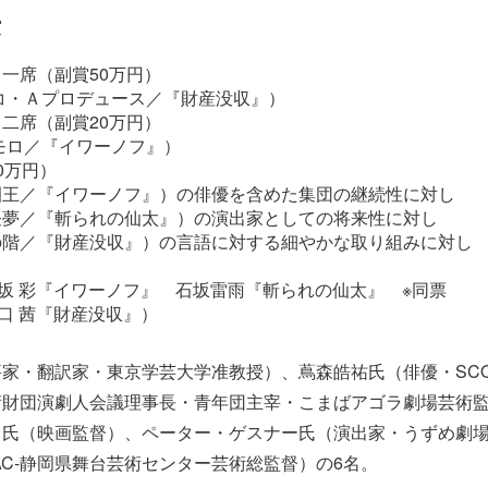
賞
一席（副賞50万円）
コ・Ａプロデュース／『財産没収』）
二席（副賞20万円）
モロ／『イワーノフ』）
0万円）
園王／『イワーノフ』）の俳優を含めた集団の継続性に対し
昼夢／『斬られの仙太』）の演出家としての将来性に対し
の階／『財産没収』）の言語に対する細やかな取り組みに対し
早坂 彩『イワーノフ』 石坂雷雨『斬られの仙太』 ※同票
山口 茜『財産没収』）
家・翻訳家・東京学芸大学准教授）、蔦森皓祐氏（俳優・SC
術財団演劇人会議理事長・青年団主宰・こまばアゴラ劇場芸術
司氏（映画監督）、ペーター・ゲスナー氏（演出家・うずめ劇
AC-静岡県舞台芸術センター芸術総監督）の6名。