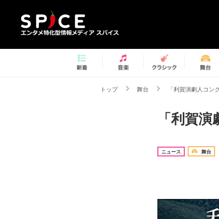
トップ
舞台
「利賀演劇人コンク
「利賀演
ニュース
舞台