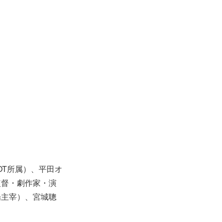
OT所属）、平田オ
監督・劇作家・演
場主宰）、宮城聰