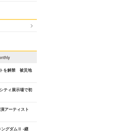
nthly
ィストを解禁 被災地
シティ展示場で初
の出演アーティスト
ングダムⅡ -継