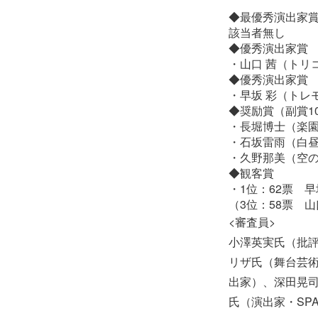
◆最優秀演出家
該当者無し
◆優秀演出家賞 
・山口 茜（トリ
◆優秀演出家賞 
・早坂 彩（トレ
◆奨励賞（副賞1
・長堀博士（楽
・石坂雷雨（白
・久野那美（空
◆観客賞
・1位：62票 
（3位：58票 
<審査員>
小澤英実氏（批評
リザ氏（舞台芸
出家）、深田晃
氏（演出家・SP