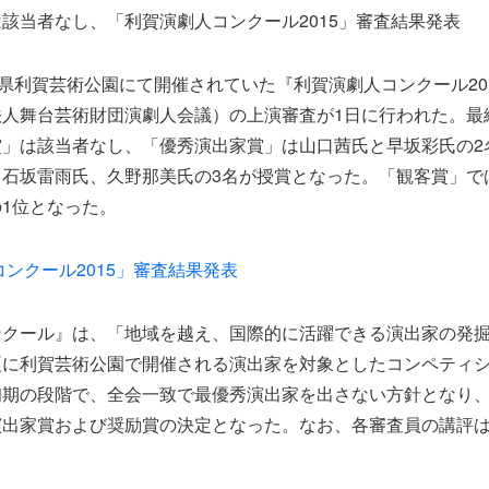
該当者なし、「利賀演劇人コンクール2015」審査結果発表
山県利賀芸術公園にて開催されていた『利賀演劇人コンクール20
法人舞台芸術財団演劇人会議）の上演審査が1日に行われた。最
賞」は該当者なし、「優秀演出家賞」は山口茜氏と早坂彩氏の2
、石坂雷雨氏、久野那美氏の3名が授賞となった。「観客賞」で
の1位となった。
コンクール2015」審査結果発表
ンクール』は、「地域を越え、国際的に活躍できる演出家の発
夏に利賀芸術公園で開催される演出家を対象としたコンペティ
初期の段階で、全会一致で最優秀演出家を出さない方針となり
演出家賞および奨励賞の決定となった。なお、各審査員の講評