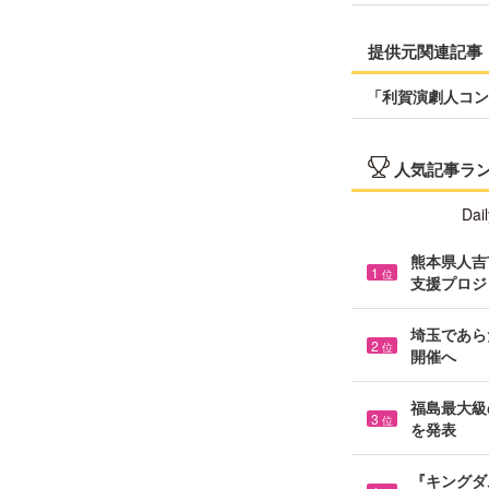
提供元関連記事
「利賀演劇人コン
人気記事ラ
Dail
熊本県人吉市
1
位
支援プロジ
埼玉であら
2
位
開催へ
福島最大級の
3
位
を発表
『キングダ