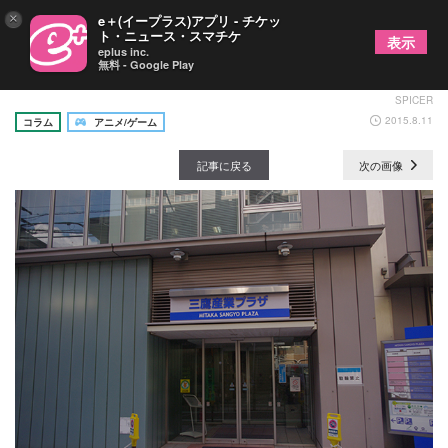
×
e＋(イープラス)アプリ - チケッ
ト・ニュース・スマチケ
表示
eplus inc.
無料 - Google Play
ボードゲームに恋して～ ROUND:5の画像1/13
SPICER
2015.8.11
コラム
アニメ/ゲーム
記事に戻る
次の画像