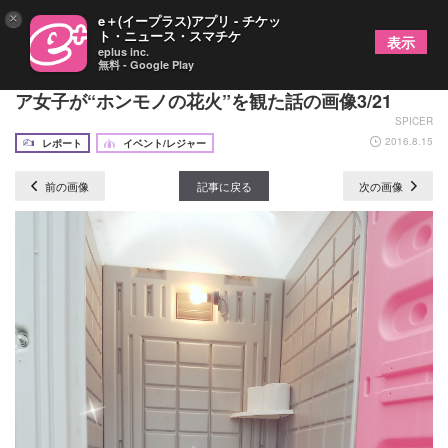
×
e＋(イープラス)アプリ - チケッ
ト・ニュース・スマチケ
表示
eplus inc.
無料 - Google Play
【初心者シリーズ・番外編】人混みギライのインド
ア女子が“ホンモノの花火”を観た話の画像3/21
SPICER
2016.8.15
レポート
イベント/レジャー
前の画像
記事に戻る
次の画像