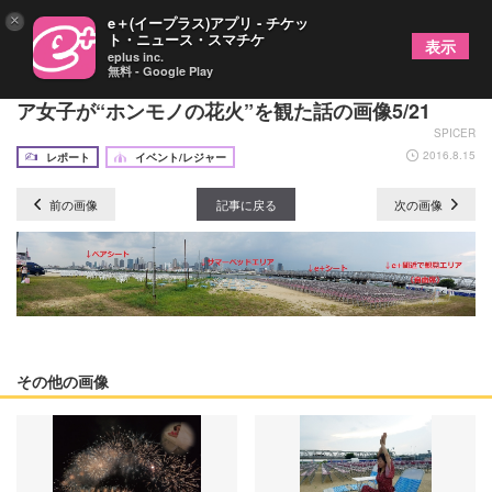
×
e＋(イープラス)アプリ - チケッ
ト・ニュース・スマチケ
表示
eplus inc.
無料 - Google Play
【初心者シリーズ・番外編】人混みギライのインド
ア女子が“ホンモノの花火”を観た話の画像5/21
SPICER
2016.8.15
レポート
イベント/レジャー
前の画像
記事に戻る
次の画像
その他の画像