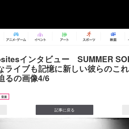
positesインタビュー SUMMER SON
なライブも記憶に新しい彼らのこ
るの画像4/6
音楽
記事に戻る