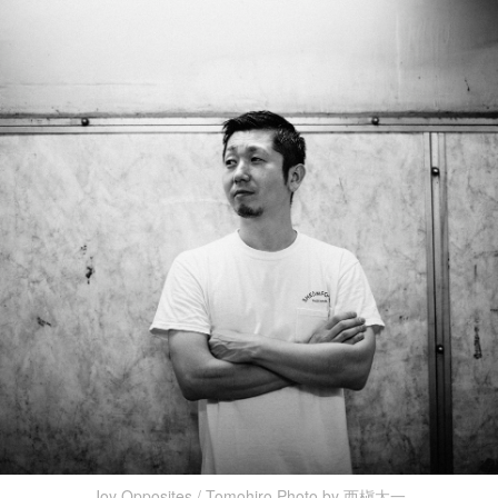
Joy Opposites / Tomohiro Photo by 西槇太一