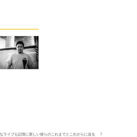
16での鮮烈なライブも記憶に新しい彼らのこれまでとこれからに迫る