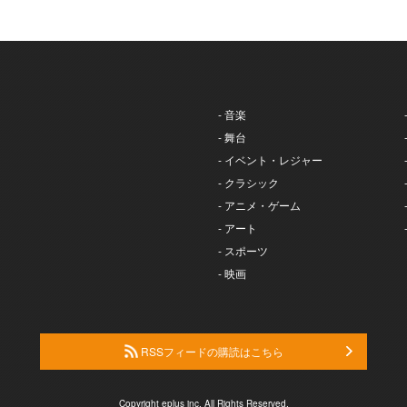
- 音楽
- 舞台
- イベント・レジャー
- クラシック
- アニメ・ゲーム
- アート
- スポーツ
- 映画
RSSフィードの購読はこちら
Copyright eplus inc. All Rights Reserved.