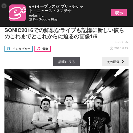
×
e＋(イープラス)アプリ - チケッ
ト・ニュース・スマチケ
表示
eplus inc.
無料 - Google Play
Joy Oppositesインタビュー SUMMER
SONIC2016での鮮烈なライブも記憶に新しい彼ら
のこれまでとこれからに迫るの画像1/6
SPICER+
2016.8.22
インタビュー
音楽
記事に戻る
次の画像