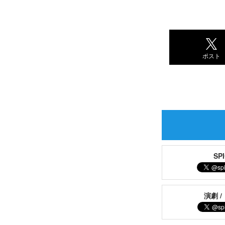
ポスト
S
演劇 /