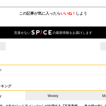
この記事が気に入ったら
いいね！
しよう
見逃せない
の最新情報をお届けします
ジ
ンキング
y
Weekly
Mo
出、6名のジュニアメンバーらが出演する『百鬼夜鏡』 鬼の持つ妖し