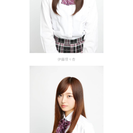
伊藤理々杏