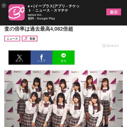
×
e＋(イープラス)アプリ - チケッ
ト・ニュース・スマチケ
表示
eplus inc.
無料 - Google Play
乃木坂46、3年ぶり3期生メンバーに12名が決定 審
査の倍率は過去最高4,082倍超
ニュース
音楽
2016.9.4
ポスト
シェア
送る