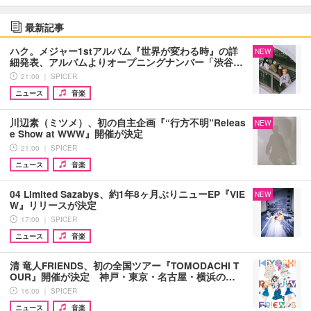
最新記事
ハク。メジャー1stアルバム『世界が変わる時』の詳
NEW
細発表、アルバムよりオープニングナンバー「渋谷…
21:00 ｜ SPICER
ニュース
音楽
川辺素（ミツメ）、初の自主企画『“行方不明”Releas
NEW
e Show at WWW』開催が決定
21:00 ｜ SPICER
ニュース
音楽
04 Limited Sazabys、約1年8ヶ月ぶりニューEP『VIE
NEW
W』リリースが決定
17:00 ｜ SPICER
ニュース
音楽
清 竜人FRIENDS、初の全国ツアー『TOMODACHI T
OUR』開催が決定 神戸・東京・名古屋・横浜の…
16:00 ｜ SPICER
ニュース
音楽