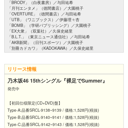
「BRODY」（白夜書房）／与田祐希
「月刊エンタメ」（徳間書店）／大園桃子
「OVERTURE」（徳間書店）／与田祐希
「UTB」（ワニブックス）／伊藤理々杏
「BOMB」（学研パブリッシング）／大園桃子
「EX大衆」（双葉社）／久保史緒里
「B.L.T.」（東京ニュース通信社）／与田祐希
「AKB新聞」（日刊スポーツ）／大園桃子
「別冊カドカワ」（KADOKAWA）／久保史緒里
リリース情報
乃木坂46 15thシングル『裸足でSummer』
発売中
【
初回仕様限定(CD+DVD)盤
】
Type-A:品番SRCL-9138~9139 / 価格:1,528円(税抜)
Type-B:品番SRCL-9140~9141 / 価格:1,528円(税抜)
Type-C:品番SRCL-9142~9143 / 価格:1,528円(税抜)