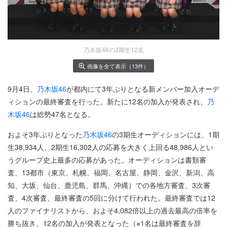
乃木坂46の3期生12名
画像を全て表示（13件）
9月4日、
乃木坂46
が都内にて3年ぶりとなる新メンバー加入オーデ
ィションの最終審査を行った。新たに12名の加入が発表され、
乃
木坂46
は総勢47名となる。
およそ3年ぶりとなった
乃木坂46
の3期生オーディションには、1期
生38,934人、2期生16,302人の応募を大きく上回る48,986人とい
うグループ史上最多の応募があった。オーディションは書類審
査、13都市（東京、札幌、福岡、名古屋、静岡、金沢、新潟、高
知、大坂、仙台、鹿児島、群馬、沖縄）での各地方審査、3次審
査、4次審査、最終審査の5回に分けて行われた。最終審査では12
人のファイナリストから、およそ4,082倍以上の過去最高の倍率を
勝ち抜き、12名の加入が発表となった（※1名は最終審査を辞