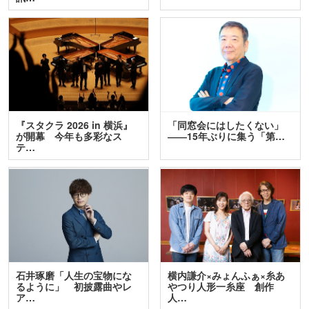
『スタクラ 2026 in 横浜』
「同窓会にはしたくない」
が開幕 今年も多彩なス
――15年ぶりに集う「第…
テ…
石井琢磨「人生の宝物にな
横内謙介×みょんふぁ×糸あ
るように」 初披露曲やレ
やつり人形一糸座 創作
ア…
人…