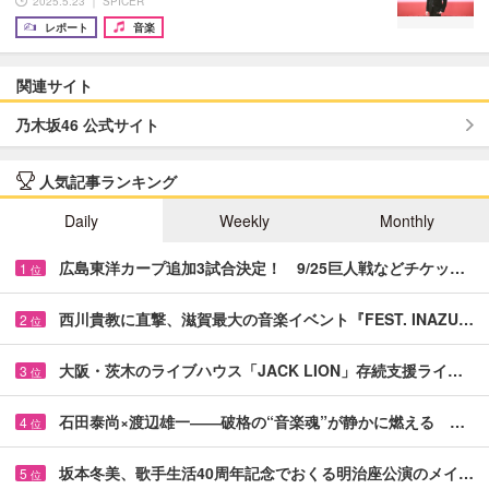
2025.5.23 ｜ SPICER
レポート
音楽
関連サイト
乃木坂46 公式サイト
人気記事ランキング
Daily
Weekly
Monthly
広島東洋カープ追加3試合決定！ 9/25巨人戦などチケッ…
1
位
西川貴教に直撃、滋賀最大の音楽イベント『FEST. INAZU…
2
位
大阪・茨木のライブハウス「JACK LION」存続支援ライ…
3
位
石田泰尚×渡辺雄一――破格の“音楽魂”が静かに燃える …
4
位
坂本冬美、歌手生活40周年記念でおくる明治座公演のメイ…
5
位