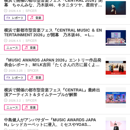
幕 ちゃんみな、乃木坂46、キタニタツヤ、星街す…
2026.4.6 ｜ SPICER
レポート
音楽
横浜で新都市型音楽フェス『CENTRAL MUSIC ＆ EN
TERTAINMENT 2026』が開幕 乃木坂46、＝L…
2026.4.5 ｜ SPICER
ニュース
音楽
『MUSIC AWARDS JAPAN 2026』エントリー作品発
表会レポート、M!LK吉田「たくさんの方に届くよ…
2026.3.25 ｜ SPICER
レポート
音楽
横浜で開催の都市型音楽フェス『CENTRAL』最終出
演アーティスト＆タイムテーブルが解禁
2026.3.2 ｜ SPICER
ニュース
音楽
中島健人がアンバサダー『MUSIC AWARDS JAPA
N』レッドカーペットに潜入、ミセスやYOAS…