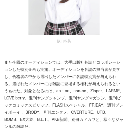
阪口珠美
また今回のオーディションでは、大手出版社各誌とコラボレーシ
ョンした特別企画も実施。オーディションを各誌の担当者が見学
し、合格者の中から選出したメンバーに各誌特別賞が与えられ
る。選ばれたメンバーには雑誌に登場する権利が与えられるとい
うものだ。対象となるのは、an・an、non-no、Zipper、LARME、
LOVE berry、週刊ヤングジャンプ、週刊ヤングマガジン、週刊ビ
ッグコミックスピリッツ、FLASHスペシャル、FRIDAY、週刊プレ
イボーイ 、BRODY、月刊エンタメ、OVERTURE、UTB、
BOMB、EX大衆、B.L.T.、AKB新聞、別冊カドカワと、様々なジャ
ンルの雑誌だ。