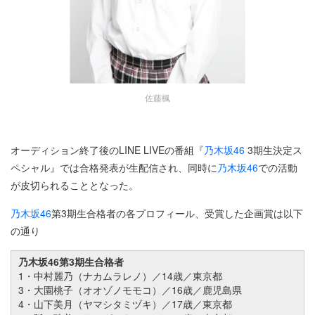
佐藤楓
オーディション終了後のLINE LIVEの番組『
乃木坂46
3期生決定ス
ペシャル』では合格発表が生配信され、同時に
乃木坂46
での活動
が皮切られることとなった。
乃木坂46
第3期生合格者の各プロフィール、受賞した企画賞は以下
の通り
乃木坂46第3期生合格者
1・中村麗乃（ナカムラレノ）／14歳／東京都
3・大園桃子（オオゾノモモコ）／16歳／鹿児島県
4・山下美月（ヤマシタミヅキ）／17歳／東京都