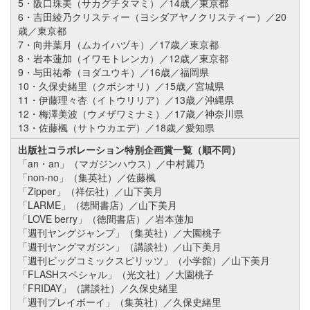
5・阪口珠美（サカグチタマミ）／14歳／東京都
6・吉田綾乃クリスティー（ヨシダアヤノクリスティー）／20
歳／東京都
7・向井葉月（ムカイハヅキ）／17歳／東京都
8・岩本蓮加（イワモトレンカ）／12歳／東京都
9・与田祐希（ヨダユウキ）／16歳／福岡県
10・久保史緒里（クボシオリ）／15歳／宮城県
11・伊藤理々杏（イトウリリア）／13歳／沖縄県
12・梅澤美波（ウメザワミナミ）／17歳／神奈川県
13・佐藤楓（サトウカエデ）／18歳／愛知県
出版社コラボレーション特別企画賞一覧（順不同）
「an・an」（マガジンハウス）／中村麗乃
「non-no」（集英社）／佐藤楓
「Zipper」（祥伝社）／山下美月
「LARME」（徳間書店）／山下美月
「LOVE berry」（徳間書店）／岩本蓮加
「週刊ヤングジャンプ」（集英社）／大園桃子
「週刊ヤングマガジン」（講談社）／山下美月
「週刊ビッグコミックスピリッツ」（小学館）／山下美月
「FLASHスペシャル」（光文社）／大園桃子
「FRIDAY」（講談社）／久保史緒里
「週刊プレイボーイ」（集英社）／久保史緒里