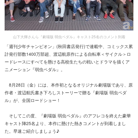
山下大輝さんら『劇場版 弱虫ペダル』キャスト25名のコメント到着
「週刊少年チャンピオン」(秋田書店発行)で連載中、コミックス累
計発行部数1400万部超、渡辺航原作による自転車＜サイクル＞ロ
ードレースにすべてを懸ける高校生たちの戦いとドラマを描くア
ニメーション『弱虫ペダル』。
8月28日（金）には、本作初となるオリジナル劇場版であり、原
作者・渡辺航氏書き下ろしストーリーで贈る『劇場版 弱虫ペダ
ル』が、全国ロードショー！
そしてこの度、『劇場版 弱虫ペダル』のアフレコを終えた豪華
キャスト陣25名より、本作に懸けた熱きコメントが到着しまし
た。早速ご紹介しましょう♪