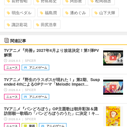
前野智昭
野島裕史
阿部敦
松岡禎丞
弱虫ペダル
福島潤
潘めぐみ
山下大輝
諏訪彩花
田尻浩章
関連記事
TVアニメ『尚善』2027年4月より放送決定！第1弾PV
解禁
2026.8.5 ｜ SPICER
ニュース
アニメ/ゲーム
TVアニメ『野生のラスボスが現れた！』第2期、Susp
ended 4thによるOPテーマ「Melodic Impact…
2026.8.4 ｜ SPICER
ニュース
アニメ/ゲーム
TVアニメ『パンどろぼう』OP主題歌は朝井彩加＆諏
訪部順一歌唱の「パンどろぼうのうた」に決定！キ…
2026.8.4 ｜ SPICER
ニュース
動画
アニメ/ゲーム