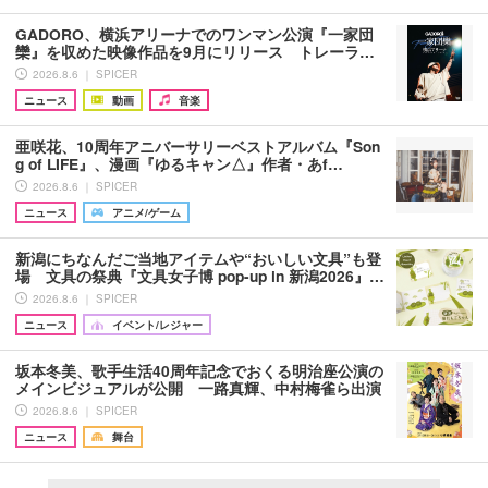
GADORO、横浜アリーナでのワンマン公演『一家団
欒』を収めた映像作品を9月にリリース トレーラ…
2026.8.6 ｜ SPICER
ニュース
動画
音楽
亜咲花、10周年アニバーサリーベストアルバム『Son
g of LIFE』、漫画『ゆるキャン△』作者・あf…
2026.8.6 ｜ SPICER
ニュース
アニメ/ゲーム
新潟にちなんだご当地アイテムや“おいしい文具”も登
場 文具の祭典『文具女子博 pop-up in 新潟2026』…
2026.8.6 ｜ SPICER
ニュース
イベント/レジャー
坂本冬美、歌手生活40周年記念でおくる明治座公演の
メインビジュアルが公開 一路真輝、中村梅雀ら出演
2026.8.6 ｜ SPICER
ニュース
舞台