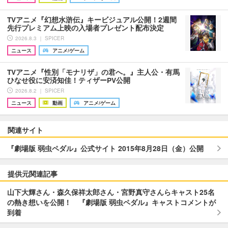
TVアニメ『幻想水滸伝』キービジュアル公開！2週間
先行プレミアム上映の入場者プレゼント配布決定
2026.8.3 ｜ SPICER
ニュース
アニメ/ゲーム
TVアニメ『性別「モナリザ」の君へ。』主人公・有馬
ひなせ役に安済知佳！ティザーPV公開
2026.8.2 ｜ SPICER
ニュース
動画
アニメ/ゲーム
関連サイト
『劇場版 弱虫ペダル』公式サイト 2015年8月28日（金）公開
提供元関連記事
山下大輝さん・森久保祥太郎さん・宮野真守さんらキャスト25名
の熱き想いを公開！ 『劇場版 弱虫ペダル』キャストコメントが
到着