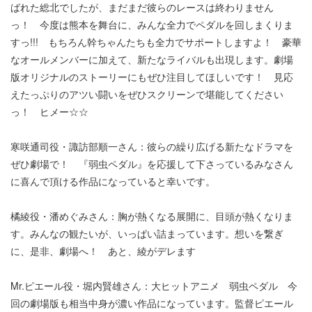
ばれた総北でしたが、まだまだ彼らのレースは終わりません
っ！ 今度は熊本を舞台に、みんな全力でペダルを回しまくりま
すっ!!! もちろん幹ちゃんたちも全力でサポートしますよ！ 豪華
なオールメンバーに加えて、新たなライバルも出現します。劇場
版オリジナルのストーリーにもぜひ注目してほしいです！ 見応
えたっぷりのアツい闘いをぜひスクリーンで堪能してください
っ！ ヒメー☆☆
寒咲通司役・諏訪部順一さん：彼らの繰り広げる新たなドラマを
ぜひ劇場で！ 『弱虫ペダル』を応援して下さっているみなさん
に喜んで頂ける作品になっていると幸いです。
橘綾役・潘めぐみさん：胸が熱くなる展開に、目頭が熱くなりま
す。みんなの観たいが、いっぱい詰まっています。想いを繋ぎ
に、是非、劇場へ！ あと、綾がデレます
Mr.ピエール役・堀内賢雄さん：大ヒットアニメ 弱虫ペダル 今
回の劇場版も相当中身が濃い作品になっています。監督ピエール