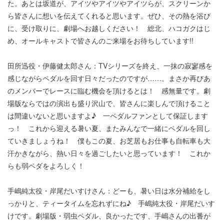
た。あとは坂道が、アイツやアイツやアイツらが、スクリーンか
ら皆さんに想いを伝えてくれると思います。ぜひ、その熱を浴び
に、受け取りに、劇場へお越しください！ 総北、ハコガクはじ
め、オールキャストで皆さんのご来場をお待ちしています!!
田所迅役・伊藤健太郎さん：TVシリーズを終え、一抹の寂寥感を
感じながらペダルを回す日々だったのですが……。まさか再びあ
のメンバーでレースに臨む機会を頂けるとは！ 感無量です。劇
場版ならではの演出も盛り沢山で、皆さんに楽しんで頂けること
は間違いないと思いますよ♪ 一ペダルファンとして保証します
っ！ これから迎える暑い夏、またみんなで一緒にペダルを回し
ていきましょうね！ 僕もこの夏、お芝居もお仕事も自転車も大
汗かきながら、熱い日々を過ごしたいと思っています！ これか
らも弱ペダをよろしく！
手嶋純太役・岸尾だいすけさん：どーも、暑い日は水分補給をし
っかりと、ティータイムを忘れずにね♪ 手嶋純太役・岸尾だいす
けです。劇場版・弱虫ペダル、良かったです、手嶋さんの出番が