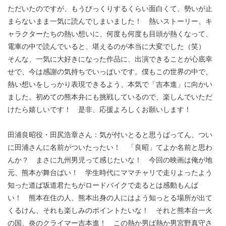
ただいたのですが、もうびっくりするくらい面白くて、勢いが止
まらないまま一気に読んでしまいました！ 熱いストーリー、キ
ャラクターたちの熱い想いに、何度も何度も目頭が熱くなって、
電車の中で読んでいると、堪えるのが本当に大変でした（笑）
そんな、一気に大好きになった作品に、出演できることが心底幸
せで、今は感謝の気持ちでいっぱいです。僕もこの世界の中で、
熱い想いをしっかり表現できるよう、本気で「吉本進」に向かい
ました。初めての熊本弁にも挑戦しているので、楽しんでいただ
けたら嬉しいです！ 是非、応援よろしくお願いします！
田浦良昭役・田尻浩章さん：気が付いとると思うばってん、つい
に田浦さんに名前がついたったい！ 「良昭」てよか名前と思わ
んか？ まさに九州男児って感じたいな！ 今回の映画は俺が地
元、熊本が舞台ばい！ 学生時代にママチャリで走りよったよう
知った道ば坂道君たちがロードバイクで走るとは感動もんば
い！ 熊本在住の人、熊本出身の人にはよう知っとる場所が出て
くるけん、それも楽しみのポイントたいな！ それと熊本台一火
の国、炎のクライマー吉本進！ この熱か男ば熱か男宮野真守さ