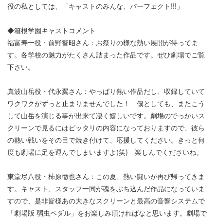
役の私としては、「キャストのみんな、パーフェクト!!!」
◆箱根学園キャストコメント
福富寿一役・前野智昭さん：お祭りの様な熱い展開が待ってま
す。各学校の魅力がたくさん詰まった作品です。ぜひ劇場でご覧
下さい。
真波山岳役・代永翼さん：やっぱり熱い作品だし、収録していて
ワクワクがずっと止まりませんでした！ 僕としても、またこう
して山岳を演じる事が出来て凄く嬉しいです。劇場のでっかいス
クリーンで見るにはピッタリの内容になっておりますので、彼ら
の熱い戦いをその目で焼き付けて、応援してください。きっと何
度も劇場に足を運んでしまいますよ(笑) 楽しんでくださいね。
東堂尽八役・柿原徹也さん：この夏、熱い闘いが再び帰ってきま
す。キャスト、スタッフ一同が魂をぶち込んだ作品になっていま
すので、是非皆様あの大きなスクリーンと最高の音響システムで
「劇場版 弱虫ペダル」をお楽しみ頂ければなと思います。劇場で