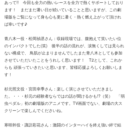
あって!! 今回も全力の熱いレースを全力で熱くサポートしており
ます！ まだまだ暑い日が続いていることと思いますが、この劇
場版をご覧になって身も心も更に暑く・熱く燃え上がって頂けれ
ば幸いです♪
青八木一役・松岡禎丞さん：収録現場では、腹抱えて笑いたい位
のインパクトでした(笑) 後半の話の流れが、涙無くしては見られ
ない構成で、 鳥肌が止まりませんでしたまた青八木としても参加
させていただいたことをうれしく思います！ T2として、これか
らも 頑張っていきたいと思います、皆様応援よろしくお願いしま
す！
杉元照文役・宮田幸季さん：楽しく演じさせていただきまし
た。・・・杉元の経験者ならではの話が聞けるかも!?（笑） 「弱
虫ペダル」初の劇場版のアニメです。TV画面でない、劇場の大ス
クリーンで楽しんでくださいね。
寒咲幹役・諏訪彩花さん：激闘のインターハイを終え強い絆で結