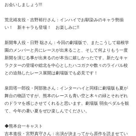
お会いしましょう!!!
荒北靖友役・吉野裕行さん：インハイでお馴染みのキャラ勢揃
い！ 新キャラも登場！ お楽しみに!!
新開隼人役・日野 聡さん：今回の劇場版で、またこうして箱根学
園のメンバーと共にレースが出来ること、そして何よりもう一度
新開を演じる事が出来るのが本当に嬉しかったです。新たなキャ
ラクターの登場や総北を中心としたハコガクや数々のライバル校
との迫熱したレース展開は劇場版でも必見です！
泉田塔一郎役・阿部敦さん：インターハイと同様に劇場版も夏が
舞台の物語ですが、熊本のレースも青い空と木々の緑とそれぞれ
のドラマを感じさせてくれると思います。劇場版 弱虫ペダルを観
て、今年の暑い夏をぜひ楽しんでください。
◆熊本台一キャスト
吉本進役・宮野真守さん：出演が決まってから原作を読ませてい