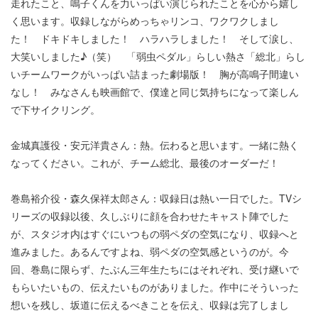
走れたこと、鳴子くんを力いっぱい演じられたことを心から嬉し
く思います。収録しながらめっちゃリンコ、ワクワクしまし
た！ ドキドキしました！ ハラハラしました！ そして涙し、
大笑いしました♪（笑） 「弱虫ペダル」らしい熱さ「総北」らし
いチームワークがいっぱい詰まった劇場版！ 胸が高鳴子間違い
なし！ みなさんも映画館で、僕達と同じ気持ちになって楽しん
で下サイクリング。
金城真護役・安元洋貴さん：熱。伝わると思います。一緒に熱く
なってください。これが、チーム総北、最後のオーダーだ！
巻島裕介役・森久保祥太郎さん：収録日は熱い一日でした。TVシ
リーズの収録以後、久しぶりに顔を合わせたキャスト陣でした
が、スタジオ内はすぐにいつもの弱ペダの空気になり、収録へと
進みました。あるんですよね、弱ペダの空気感というのが。今
回、巻島に限らず、たぶん三年生たちにはそれぞれ、受け継いで
もらいたいもの、伝えたいものがありました。作中にそういった
想いを残し、坂道に伝えるべきことを伝え、収録は完了しまし