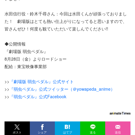
水田信行役・鈴木千尋さん：今回は水田くんが頑張っておりまし
た！ 劇場版はとても熱い仕上がりになってると思いますので、
皆さんぜひ！何度も観ていただいて楽しんでください!!
◆公開情報
『劇場版 弱虫ペダル』
8月28日（金）よりロードショー
配給：東宝映像事業部
>>
『劇場版 弱虫ペダル』公式サイト
>>
『弱虫ペダル』公式ツイッター（＠yowapeda_anime）
>>
『弱虫ペダル』公式Facebook
ポスト
シェア
はてブ
送る
送信