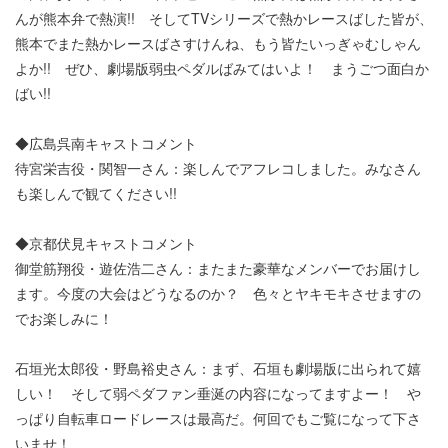
んが熊本弁で熱演!! そしてTVシリーズで熱かレースばした皆が、
熊本でまた熱かレースばさすけんね、もう皆たいっぎゃむしゃん
よか!! ぜひ、劇場版弱虫ペダルばみてはいよ！ まうごつ面白か
ばい!!
◆広島呉南キャストコメント
待宮栄吉役・関智一さん：楽しんでアフレコしました。みなさん
も楽しんで観てください!!
◆京都伏見キャストコメント
御堂筋翔役・遊佐浩二さん：またまた豪華なメンバーでお届けし
ます。今度の大会はどうなるのか？ 色々とヤキモキさせますの
でお楽しみに！
石垣光太郎役・野島裕史さん：まず、石垣も劇場版に出られて嬉
しい！ そして弱ペダファン垂涎の内容になってますよー！ や
っぱり自転車ロードレースは最高だ。何回でもご覧になって下さ
いませ！