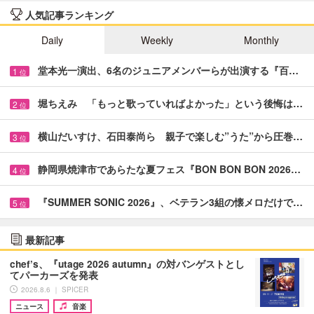
人気記事ランキング
Daily
Weekly
Monthly
堂本光一演出、6名のジュニアメンバーらが出演する『百…
1
位
堀ちえみ 「もっと歌っていればよかった」という後悔は…
2
位
横山だいすけ、石田泰尚ら 親子で楽しむ”うた”から圧巻…
3
位
静岡県焼津市であらたな夏フェス『BON BON BON 2026…
4
位
『SUMMER SONIC 2026』、ベテラン3組の懐メロだけで…
5
位
最新記事
chef’s、『utage 2026 autumn』の対バンゲストとし
てパーカーズを発表
2026.8.6 ｜ SPICER
ニュース
音楽