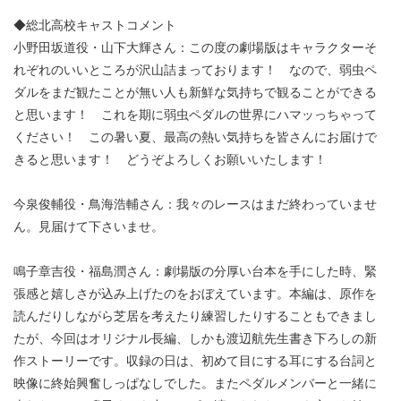
◆総北高校キャストコメント
小野田坂道役・山下大輝さん：この度の劇場版はキャラクターそ
れぞれのいいところが沢山詰まっております！ なので、弱虫ペ
ダルをまだ観たことが無い人も新鮮な気持ちで観ることができる
と思います！ これを期に弱虫ペダルの世界にハマッっちゃって
ください！ この暑い夏、最高の熱い気持ちを皆さんにお届けで
きると思います！ どうぞよろしくお願いいたします！
今泉俊輔役・鳥海浩輔さん：我々のレースはまだ終わっていませ
ん。見届けて下さいませ。
鳴子章吉役・福島潤さん：劇場版の分厚い台本を手にした時、緊
張感と嬉しさが込み上げたのをおぼえています。本編は、原作を
読んだりしながら芝居を考えたり練習したりすることもできまし
たが、今回はオリジナル長編、しかも渡辺航先生書き下ろしの新
作ストーリーです。収録の日は、初めて目にする耳にする台詞と
映像に終始興奮しっぱなしでした。またペダルメンバーと一緒に