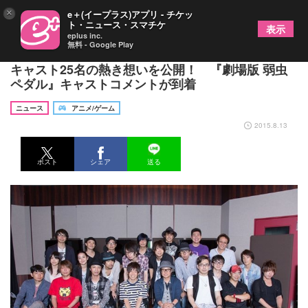
×
e＋(イープラス)アプリ - チケッ
ト・ニュース・スマチケ
表示
eplus inc.
無料 - Google Play
山下大輝さん・森久保祥太郎さん・宮野真守さんら
キャスト25名の熱き想いを公開！ 『劇場版 弱虫
ペダル』キャストコメントが到着
ニュース
アニメ/ゲーム
2015.8.13
ポスト
シェア
送る