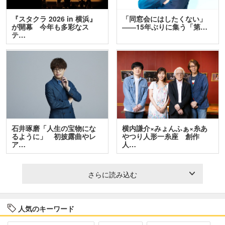
『スタクラ 2026 in 横浜』
「同窓会にはしたくない」
が開幕 今年も多彩なス
――15年ぶりに集う「第…
テ…
石井琢磨「人生の宝物にな
横内謙介×みょんふぁ×糸あ
るように」 初披露曲やレ
やつり人形一糸座 創作
ア…
人…
さらに読み込む
人気のキーワード