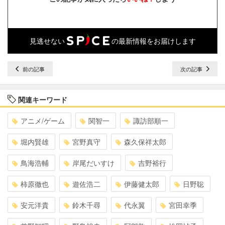
見逃せない
の最新情報をお届けします
前の記事
次の記事
関連キーワード
アニメ/ゲーム
関智一
諏訪部順一
堀内賢雄
宮野真守
森久保祥太郎
鳥海浩輔
岸尾だいすけ
吉野裕行
柿原徹也
遊佐浩二
伊藤健太郎
日野聡
安元洋貴
鈴木千尋
代永翼
宮田幸季