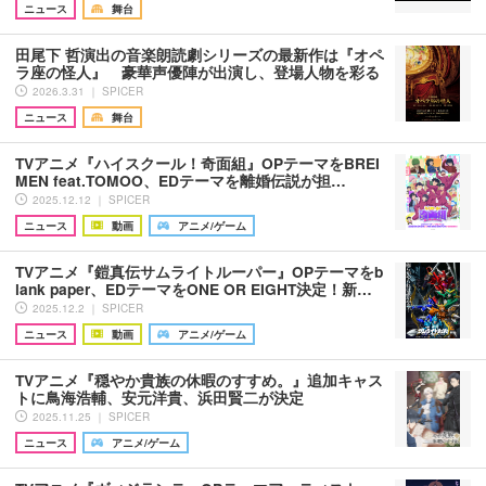
ニュース
舞台
田尾下 哲演出の音楽朗読劇シリーズの最新作は『オペ
ラ座の怪人』 豪華声優陣が出演し、登場人物を彩る
2026.3.31 ｜ SPICER
ニュース
舞台
TVアニメ『ハイスクール！奇面組』OPテーマをBREI
MEN feat.TOMOO、EDテーマを離婚伝説が担…
2025.12.12 ｜ SPICER
ニュース
動画
アニメ/ゲーム
TVアニメ『鎧真伝サムライトルーパー』OPテーマをb
lank paper、EDテーマをONE OR EIGHT決定！新…
2025.12.2 ｜ SPICER
ニュース
動画
アニメ/ゲーム
TVアニメ『穏やか貴族の休暇のすすめ。』追加キャス
トに鳥海浩輔、安元洋貴、浜田賢二が決定
2025.11.25 ｜ SPICER
ニュース
アニメ/ゲーム