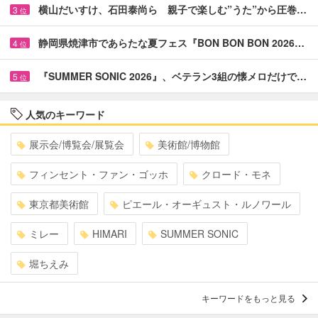
横山だいすけ、石田泰尚ら 親子で楽しむ”うた”から圧巻…
3
位
静岡県焼津市であらたな夏フェス『BON BON BON 2026…
4
位
『SUMMER SONIC 2026』、ベテラン3組の懐メロだけで…
5
位
人気のキーワード
展示会/博覧会/展覧会
美術館/博物館
フィンセント・ファン・ゴッホ
クロード・モネ
東京都美術館
ピエール・オーギュスト・ルノワール
ミレー
HIMARI
SUMMER SONIC
堀ちえみ
キーワードをもっと見る