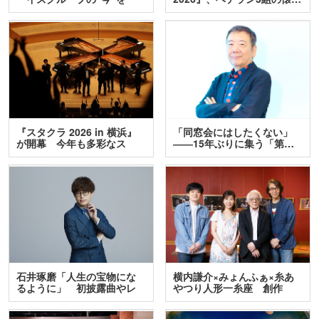
訊…
『スタクラ 2026 in 横浜』
「同窓会にはしたくない」
が開幕 今年も多彩なス
――15年ぶりに集う「第…
テ…
石井琢磨「人生の宝物にな
横内謙介×みょんふぁ×糸あ
るように」 初披露曲やレ
やつり人形一糸座 創作
ア…
人…