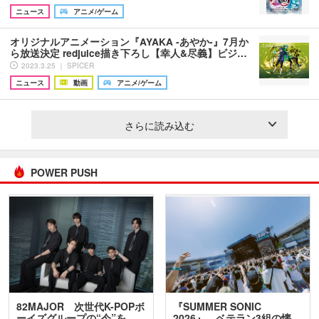
ニュース
アニメ/ゲーム
オリジナルアニメーション『AYAKA ‐あやか‐』7月か
ら放送決定 redjuice描き下ろし【幸人&尽義】ビジ…
2023.3.25 ｜ SPICER
ニュース
動画
アニメ/ゲーム
さらに読み込む
POWER PUSH
82MAJOR 次世代K-POPボ
『SUMMER SONIC
ーイズグループの“今”を
2026』、ベテラン3組の懐…