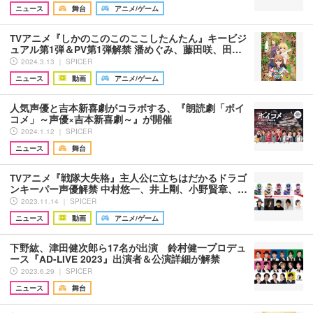
ニュース
舞台
アニメ/ゲーム
TVアニメ『しかのこのこのここしたんたん』キービジ
ュアル第1弾＆PV第1弾解禁 潘めぐみ、藤田咲、田…
2024.3.13 ｜ SPICER
ニュース
動画
アニメ/ゲーム
人気声優と吉本新喜劇がコラボする、『朗読劇「ボイ
コメ」～声優×吉本新喜劇～』が開催
2024.1.12 ｜ SPICER
ニュース
舞台
TVアニメ『戦隊大失格』主人公に立ちはだかるドラゴ
ンキーパー声優解禁 中村悠一、井上剛、小野賢章、…
2023.11.14 ｜ SPICER
ニュース
動画
アニメ/ゲーム
下野紘、津田健次郎ら17名が出演 鈴村健一プロデュ
ース『AD-LIVE 2023』出演者＆公演詳細が解禁
2023.6.29 ｜ SPICER
ニュース
舞台