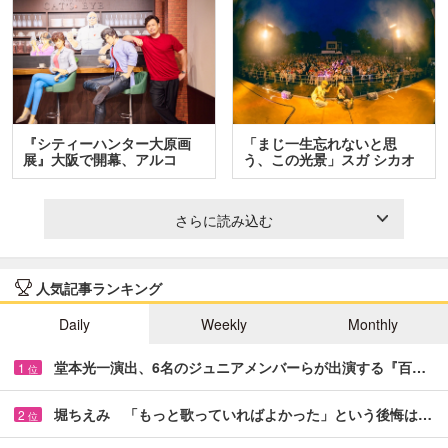
『シティーハンター大原画
「まじ一生忘れないと思
展』大阪で開幕、アルコ
う、この光景」スガ シカオ
＆…
と…
さらに読み込む
人気記事ランキング
Daily
Weekly
Monthly
堂本光一演出、6名のジュニアメンバーらが出演する『百…
1
位
堀ちえみ 「もっと歌っていればよかった」という後悔は…
2
位