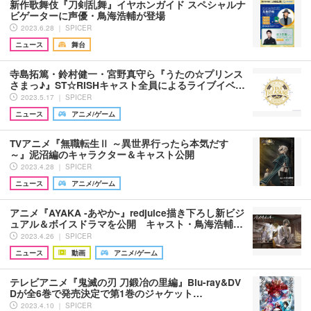
新作歌舞伎『刀剣乱舞』イヤホンガイド スペシャルナ
ビゲーターに声優・鳥海浩輔が登場
2023.6.28 ｜ SPICER
ニュース
舞台
寺島拓篤・鈴村健一・宮野真守ら『うたの☆プリンス
さまっ♪』ST☆RISHキャスト全員によるライブイベ…
2023.5.17 ｜ SPICER
ニュース
アニメ/ゲーム
TVアニメ『無職転生Ⅱ ～異世界行ったら本気だす
～』泥沼編のキャラクター＆キャスト公開
2023.4.28 ｜ SPICER
ニュース
アニメ/ゲーム
アニメ『AYAKA ‐あやか‐』redjuice描き下ろし新ビジ
ュアル＆ボイスドラマを公開 キャスト・鳥海浩輔…
2023.4.26 ｜ SPICER
ニュース
動画
アニメ/ゲーム
テレビアニメ『鬼滅の刃 刀鍛冶の里編』Blu-ray&DV
Dが全6巻で発売決定で第1巻のジャケット…
2023.4.10 ｜ SPICER