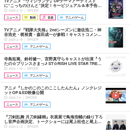
TVアニメ『ヴィジランテ』OPテーマアーティスト
に“こっちのけんと”決定！キービジュアル＆本予告…
2025.3.10 ｜ SPICER
ニュース
動画
音楽
アニメ/ゲーム
TVアニメ『戦隊大失格』2ndシーズンに遊佐浩二・神
谷浩史・梶裕貴・森田成一が参戦！キャストコメン…
2025.2.19 ｜ SPICER
ニュース
アニメ/ゲーム
寺島拓篤、鈴村健一、宮野真守らキャストが出演『う
たの☆プリンスさまっ♪ ST☆RISH LIVE STAR TRE…
2024.7.19 ｜ SPICER
ニュース
アニメ/ゲーム
アニメ『しかのこのこのここしたんたん』ノンクレジ
ットOP＆ED映像公開
2024.7.4 ｜ SPICER
ニュース
アニメ/ゲーム
『刀剣乱舞 月刀剣縁桐』衣裳展で鳥海浩輔の録り下ろ
し音声企画決定、トークショーには尾上松也と尾上…
2024.3.13 ｜ SPICER