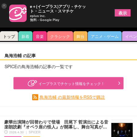
×
e＋(イープラス)アプリ - チケッ
ト・ニュース・スマチケ
表示
eplus inc.
無料 - Google Play
トップ
新着
音楽
クラシック
舞台
アニメ・ゲーム
イベン
鳥海浩輔 の記事
SPICEの鳥海浩輔の記事の一覧です
イープラスでチケット情報をチェック！
鳥海浩輔 の最新情報をRSSで購読
豪華出演陣が回替わりで登場 田尾下 哲演出による音
楽朗読劇『オペラ座の怪人』が開幕し、舞台写真が…
2026.4.30 ｜ SPICER