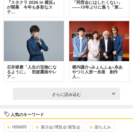
『スタクラ 2026 in 横浜』
「同窓会にはしたくない」
が開幕 今年も多彩なス
――15年ぶりに集う「第…
テ…
石井琢磨「人生の宝物にな
横内謙介×みょんふぁ×糸あ
るように」 初披露曲やレ
やつり人形一糸座 創作
ア…
人…
さらに読み込む
人気のキーワード
HIMARI
展示会/博覧会/展覧会
堀ちえみ