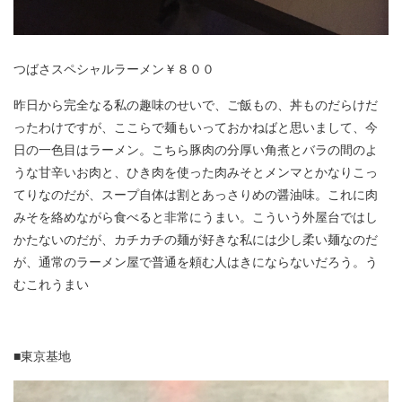
つばさスペシャルラーメン￥８００
昨日から完全なる私の趣味のせいで、ご飯もの、丼ものだらけだ
ったわけですが、ここらで麺もいっておかねばと思いまして、今
日の一色目はラーメン。こちら豚肉の分厚い角煮とバラの間のよ
うな甘辛いお肉と、ひき肉を使った肉みそとメンマとかなりこっ
てりなのだが、スープ自体は割とあっさりめの醤油味。これに肉
みそを絡めながら食べると非常にうまい。こういう外屋台ではし
かたないのだが、カチカチの麺が好きな私には少し柔い麺なのだ
が、通常のラーメン屋で普通を頼む人はきにならないだろう。う
むこれうまい
■東京基地