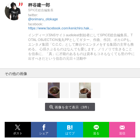
秤谷建一郎
SPICE総合編集長
twitter:
@onimaru_otokage
facebook:
https://www.facebook.com/kenichiro.hakariya
インディーズSNSサイトaudioleaf創始者にしてSPICE総合編集長。T
OTAL OBJECTION鬼丸PPとしてギター、作曲、作詞、ボカロPも。
エンタメ集団「C.C.C」として舞台やエンタメをする集団の主宰も務
める。 心揺さぶるものはなんでも愛します。ノリノリで生きること
を信条に、「真」に才能のあるものは資本もコネもなくても世の中に
出すべきだという信念の元日々活動中
その他の画像
画像を全て表示（3件）
ポスト
シェア
はてブ
送る
送信