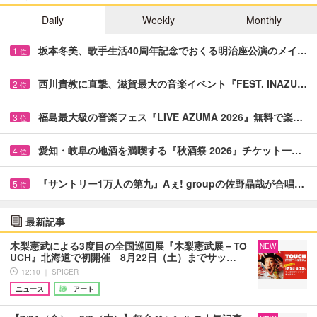
Daily
Weekly
Monthly
坂本冬美、歌手生活40周年記念でおくる明治座公演のメイ…
1
位
西川貴教に直撃、滋賀最大の音楽イベント『FEST. INAZU…
2
位
福島最大級の音楽フェス『LIVE AZUMA 2026』無料で楽…
3
位
愛知・岐阜の地酒を満喫する『秋酒祭 2026』チケット一…
4
位
『サントリー1万人の第九』Aぇ! groupの佐野晶哉が合唱…
5
位
最新記事
木梨憲武による3度目の全国巡回展『木梨憲武展－TO
NEW
UCH』北海道で初開催 8月22日（土）までサッ…
12:10 ｜ SPICER
ニュース
アート