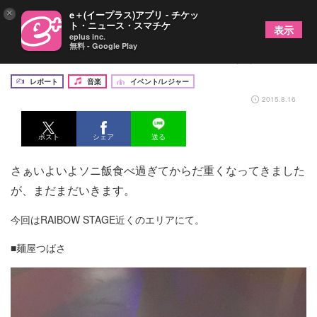
×
e＋(イープラス)アプリ - チケッ
ト・ニュース・スマチケ
表示
eplus inc.
無料 - Google Play
編集長のソニ飯食道楽vol.4「麺もいかなきゃね」
レポート
音楽
イベント/レジャー
2015.8.16
ポスト
シェア
送る
さぁいよいよソニ飯食べ過ぎてからだ重くなってきました
が、まだまだいきます。
今回はRAIBOW STAGE近くのエリアにて。
■麺屋つばさ