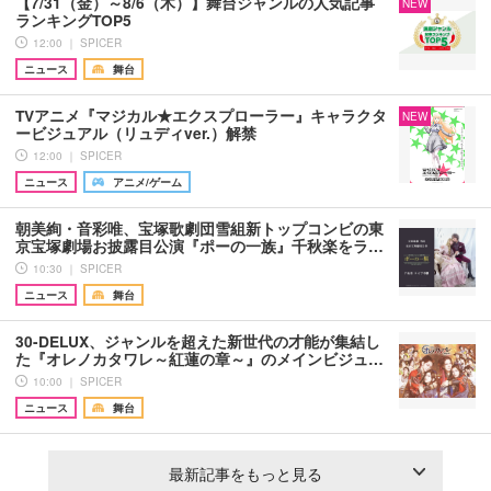
【7/31（金）～8/6（木）】舞台ジャンルの人気記事
NEW
ランキングTOP5
12:00 ｜ SPICER
ニュース
舞台
TVアニメ『マジカル★エクスプローラー』キャラクタ
NEW
ービジュアル（リュディver.）解禁
12:00 ｜ SPICER
ニュース
アニメ/ゲーム
朝美絢・音彩唯、宝塚歌劇団雪組新トップコンビの東
京宝塚劇場お披露目公演『ポーの一族』千秋楽をラ…
10:30 ｜ SPICER
ニュース
舞台
30-DELUX、ジャンルを超えた新世代の才能が集結し
た『オレノカタワレ～紅蓮の章～』のメインビジュ…
10:00 ｜ SPICER
ニュース
舞台
最新記事をもっと見る