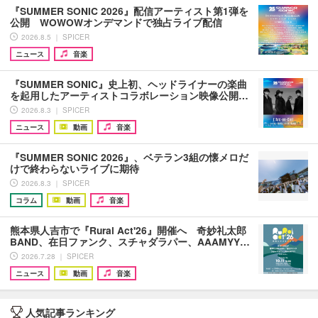
『SUMMER SONIC 2026』配信アーティスト第1弾を
公開 WOWOWオンデマンドで独占ライブ配信
2026.8.5 ｜ SPICER
ニュース
音楽
『SUMMER SONIC』史上初、ヘッドライナーの楽曲
を起用したアーティストコラボレーション映像公開…
2026.8.3 ｜ SPICER
ニュース
動画
音楽
『SUMMER SONIC 2026』、ベテラン3組の懐メロだ
けで終わらないライブに期待
2026.8.3 ｜ SPICER
コラム
動画
音楽
熊本県人吉市で『Rural Act'26』開催へ 奇妙礼太郎
BAND、在日ファンク、スチャダラパー、AAAMYY…
2026.7.28 ｜ SPICER
ニュース
動画
音楽
人気記事ランキング