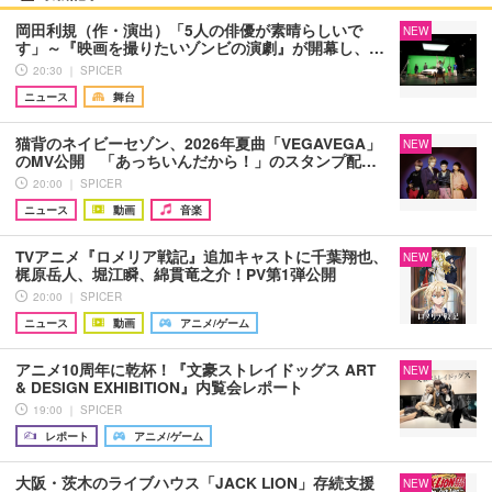
岡田利規（作・演出）「5人の俳優が素晴らしいで
NEW
す」～『映画を撮りたいゾンビの演劇』が開幕し、…
20:30 ｜ SPICER
ニュース
舞台
猫背のネイビーセゾン、2026年夏曲「VEGAVEGA」
NEW
のMV公開 「あっちいんだから！」のスタンプ配…
20:00 ｜ SPICER
ニュース
動画
音楽
TVアニメ『ロメリア戦記』追加キャストに千葉翔也、
NEW
梶原岳人、堀江瞬、綿貫竜之介！PV第1弾公開
20:00 ｜ SPICER
ニュース
動画
アニメ/ゲーム
アニメ10周年に乾杯！『文豪ストレイドッグス ART
NEW
& DESIGN EXHIBITION』内覧会レポート
19:00 ｜ SPICER
レポート
アニメ/ゲーム
大阪・茨木のライブハウス「JACK LION」存続支援
NEW