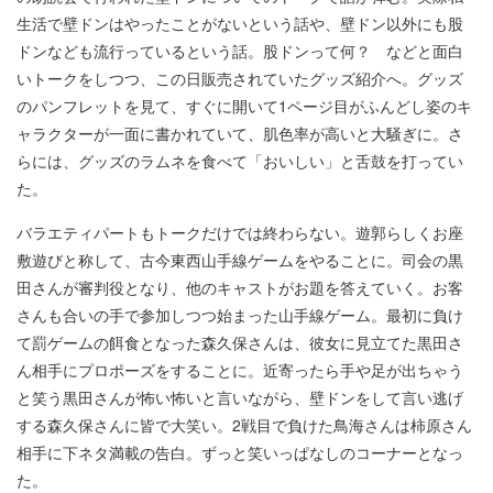
生活で壁ドンはやったことがないという話や、壁ドン以外にも股
ドンなども流行っているという話。股ドンって何？ などと面白
いトークをしつつ、この日販売されていたグッズ紹介へ。グッズ
のパンフレットを見て、すぐに開いて1ページ目がふんどし姿のキ
ャラクターが一面に書かれていて、肌色率が高いと大騒ぎに。さ
らには、グッズのラムネを食べて「おいしい」と舌鼓を打ってい
た。
バラエティパートもトークだけでは終わらない。遊郭らしくお座
敷遊びと称して、古今東西山手線ゲームをやることに。司会の黒
田さんが審判役となり、他のキャストがお題を答えていく。お客
さんも合いの手で参加しつつ始まった山手線ゲーム。最初に負け
て罰ゲームの餌食となった森久保さんは、彼女に見立てた黒田さ
ん相手にプロポーズをすることに。近寄ったら手や足が出ちゃう
と笑う黒田さんが怖い怖いと言いながら、壁ドンをして言い逃げ
する森久保さんに皆で大笑い。2戦目で負けた鳥海さんは柿原さん
相手に下ネタ満載の告白。ずっと笑いっぱなしのコーナーとなっ
た。