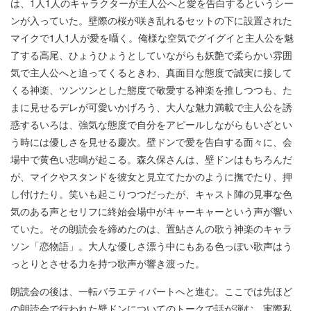
は、1人1人のキャラクターが主人公へと愛を告白するというシー
ンが入っていた。壁際の桜が咲き乱れるセットの下に設置された
マイクで1人1人が愛を囁く。俺様な空気でグイグイと主人公を魅
了する高尾、ひょうひょうとしていながらも妖艶で柔らかい雰囲
気で主人公へと迫ってくるときわ、真面目な態度で誠実に接して
くる神楽、ツンツンとした態度で敬愛する神楽を推しつつも、た
まに見せるデレが可愛いかげろう、大人な魅力満載で主人公を誘
惑するいろは、強気な態度で自分をアピールしながらもいざとい
う時には優しさを見せる慶次。壁ドンで愛を告白する面々に、会
場中で黄色い悲鳴が起こる。森久保さんは、壁ドンはもちろんだ
が、マイクやスタンドを彼女と見立てたかのように撫でたり、押
し付けたり。笑いも起こりつつだったが、キャスト陣の見事な色
気のある声とセリフに終始会場中がキャーキャーという声が響い
ていた。その朗読会を締めたのは、置鮎さんの歌う神楽のキャラ
ソン「恋物語」。大人な優しさ漂う中にもある色っぽい歌声はう
っとりとさせる力を持つ歌声が響き渡った。
朗読会の後は、一転バラエティパートへと進む。ここでは先ほど
の朗読会で行われた壁ドンについてのトークで話が弾む。実際私