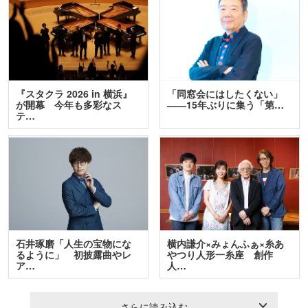
『スタクラ 2026 in 横浜』
「同窓会にはしたくない」
が開幕 今年も多彩なス
――15年ぶりに集う「第…
テ…
石井琢磨「人生の宝物にな
横内謙介×みょんふぁ×糸あ
るように」 初披露曲やレ
やつり人形一糸座 創作
ア…
人…
さらに読み込む