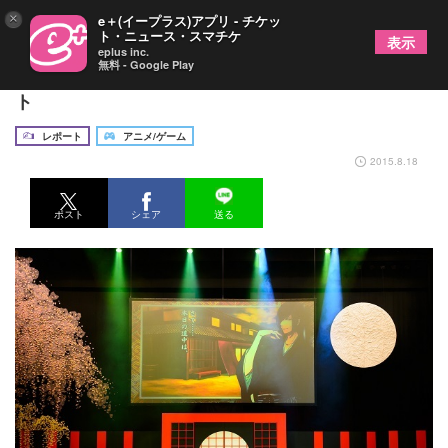
×
e＋(イープラス)アプリ - チケッ
ト・ニュース・スマチケ
表示
eplus inc.
無料 - Google Play
『男遊郭』大人の男の色気満載のイベントをレポー
ト
レポート
アニメ/ゲーム
2015.8.18
ポスト
シェア
送る