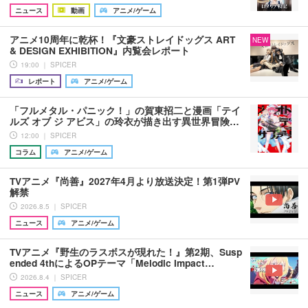
ニュース
動画
アニメ/ゲーム
アニメ10周年に乾杯！『文豪ストレイドッグス ART
NEW
& DESIGN EXHIBITION』内覧会レポート
19:00 ｜ SPICER
レポート
アニメ/ゲーム
「フルメタル・パニック！」の賀東招二と漫画「テイ
ルズ オブ ジ アビス」の玲衣が描き出す異世界冒険…
12:00 ｜ SPICER
コラム
アニメ/ゲーム
TVアニメ『尚善』2027年4月より放送決定！第1弾PV
解禁
2026.8.5 ｜ SPICER
ニュース
アニメ/ゲーム
TVアニメ『野生のラスボスが現れた！』第2期、Susp
ended 4thによるOPテーマ「Melodic Impact…
2026.8.4 ｜ SPICER
ニュース
アニメ/ゲーム