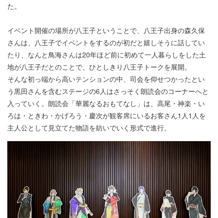
た。
イベント開催の場所が八王子ということで、八王子出身の森久保
さんは、八王子でイベントをするのが初だと嬉しそうに話してい
たり、なんと鳥海さんは20年ほど前に初めて一人暮らしをした土
地が八王子だとのことで、ひとしきり八王子トークを展開。
そんな初っ端から高いテンションの中、司会を仰せつかったとい
う黒田さんを含むステージの6人はさっそく朗読会のコーナーへと
入っていく。朗読会「華麗なるおもてなし」は、高尾・神楽・い
ろは・ときわ・かげろう・慶次が観客席にいるお客さん1人1人を
主人公として見立てた物語を紡いでいく形式で進行。