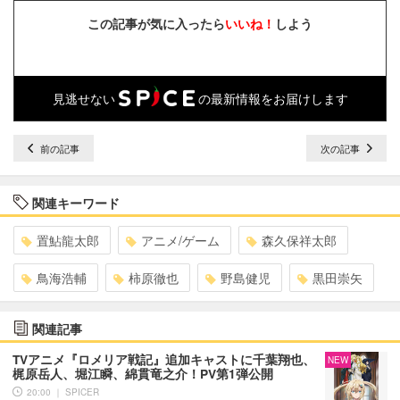
この記事が気に入ったら
いいね！
しよう
見逃せない
の最新情報をお届けします
前の記事
次の記事
関連キーワード
置鮎龍太郎
アニメ/ゲーム
森久保祥太郎
鳥海浩輔
柿原徹也
野島健児
黒田崇矢
関連記事
TVアニメ『ロメリア戦記』追加キャストに千葉翔也、
NEW
梶原岳人、堀江瞬、綿貫竜之介！PV第1弾公開
20:00 ｜ SPICER