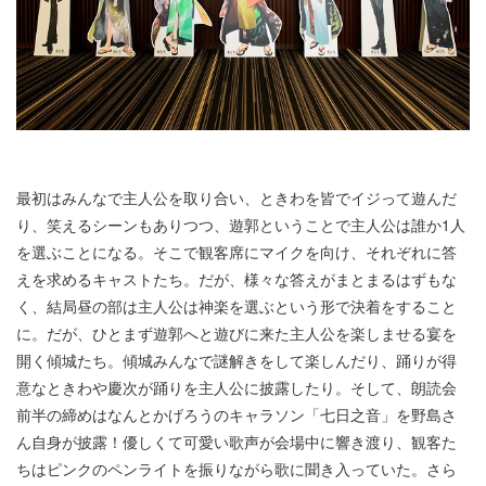
最初はみんなで主人公を取り合い、ときわを皆でイジって遊んだ
り、笑えるシーンもありつつ、遊郭ということで主人公は誰か1人
を選ぶことになる。そこで観客席にマイクを向け、それぞれに答
えを求めるキャストたち。だが、様々な答えがまとまるはずもな
く、結局昼の部は主人公は神楽を選ぶという形で決着をすること
に。だが、ひとまず遊郭へと遊びに来た主人公を楽しませる宴を
開く傾城たち。傾城みんなで謎解きをして楽しんだり、踊りが得
意なときわや慶次が踊りを主人公に披露したり。そして、朗読会
前半の締めはなんとかげろうのキャラソン「七日之音」を野島さ
ん自身が披露！優しくて可愛い歌声が会場中に響き渡り、観客た
ちはピンクのペンライトを振りながら歌に聞き入っていた。さら