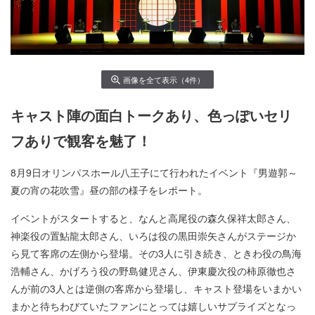
画像を全て表示（4件）
キャスト陣の面白トークあり、色っぽいセリ
フありで観客を魅了！
8月9日オリンパスホール八王子にて行われたイベント『男遊郭～
夏の宵の花吹雪』昼の部の様子をレポート。
イベントがスタートすると、なんと高尾役の森久保祥太郎さん、
神楽役の置鮎龍太郎さん、いろは役の黒田崇矢さんがステージか
ら見て客席の左側から登場。その3人に引き続き、ときわ役の鳥海
浩輔さん、かげろう役の野島健児さん、伊東慶次役の柿原徹也さ
んが前の3人とは逆側の客席から登場し、キャスト登場をいまかい
まかと待ちわびていたファンにとっては嬉しいサプライズとなっ