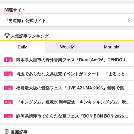
関連サイト
『男遊郭』公式サイト
人気記事ランキング
Daily
Weekly
Monthly
熊本県人吉市の野外音楽フェス『Rural Act'26』TENDOU…
1
位
埼玉であらたな文具販売イベントがスタート 『まるっと…
2
位
福島最大級の音楽フェス『LIVE AZUMA 2026』無料で楽…
3
位
『キングダム』連載20周年記念「キンキンキングダム」渋…
4
位
静岡県焼津市であらたな夏フェス『BON BON BON 2026…
5
位
最新記事