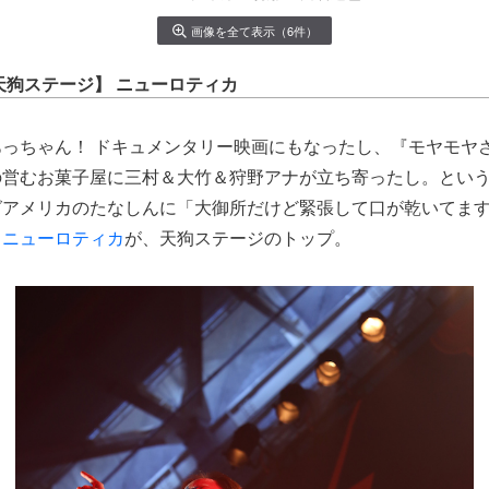
画像を全て表示（6件）
天狗ステージ】 ニューロティカ
っちゃん！ ドキュメンタリー映画にもなったし、『モヤモヤ
の営むお菓子屋に三村＆大竹＆狩野アナが立ち寄ったし。とい
グアメリカのたなしんに「大御所だけど緊張して口が乾いてま
る
ニューロティカ
が、天狗ステージのトップ。