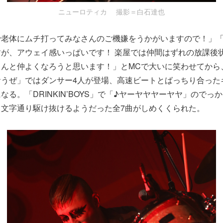
ニューロティカ 撮影＝白石達也
で老体にムチ打ってみなさんのご機嫌をうかがいますので！」
が、アウェイ感いっぱいです！ 楽屋では仲間はずれの放課後
さんと仲よくなろうと思います！」とMCで大いに笑わせてから
おうぜ」ではダンサー4人が登場、高速ビートとばっちり合った
なる。「DRINKIN’BOYS」で「♪ヤーヤヤヤーヤヤ」のでっ
、文字通り駆け抜けるようだった全7曲がしめくくられた。