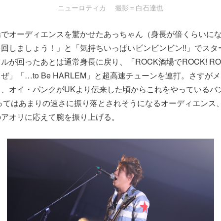
ニューロティカ 撮影＝白石達也
場でオーディエンスを驚かせたあっちゃん（身長が倍くらいに
回しましょう！」と「気持ちいっぱいビンビンビン!!」でスタ
が回ったあとは通常身長に戻り、「ROCK酒場でROCK! ROCK
ぜ」「…to Be HARLEM」と超高速チューンを連打。さすが
、オイ・パンクがUKより伝来した頃からこれをやっているバンド
至ってはあまりの速さに振り落とされそうになるオーディエンス
のアオリに応えて腕を振り上げる。