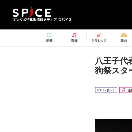
八王子代
狗祭スタ
レポート
音