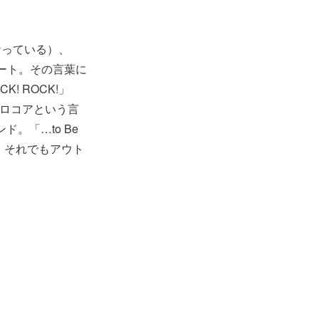
なっている）、
ート。その言葉に
! ROCK!」
メロコアという言
。「…to Be
、それでもアウト