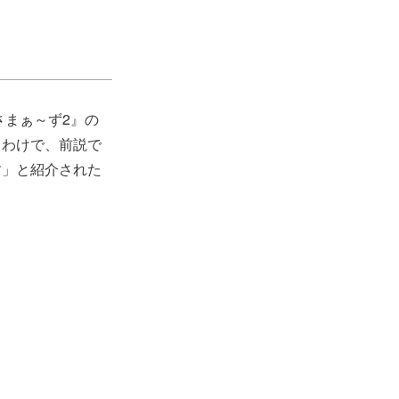
さまぁ～ず2』の
うわけで、前説で
す」と紹介された