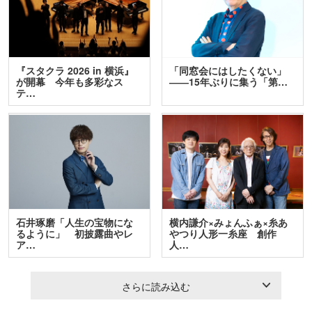
『スタクラ 2026 in 横浜』
「同窓会にはしたくない」
が開幕 今年も多彩なス
――15年ぶりに集う「第…
テ…
石井琢磨「人生の宝物にな
横内謙介×みょんふぁ×糸あ
るように」 初披露曲やレ
やつり人形一糸座 創作
ア…
人…
さらに読み込む