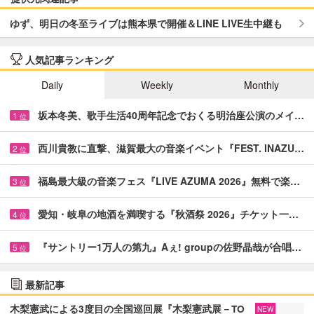
ゆず、明日の冬至ライブは熊本県で開催＆LINE LIVE生中継も
人気記事ランキング
Daily
Weekly
Monthly
坂本冬美、歌手生活40周年記念でおくる明治座公演のメイ…
1
位
西川貴教に直撃、滋賀最大の音楽イベント『FEST. INAZU…
2
位
福島最大級の音楽フェス『LIVE AZUMA 2026』無料で楽…
3
位
愛知・岐阜の地酒を満喫する『秋酒祭 2026』チケット一…
4
位
『サントリー1万人の第九』Aぇ! groupの佐野晶哉が合唱…
5
位
最新記事
木梨憲武による3度目の全国巡回展『木梨憲武展－TO
NEW