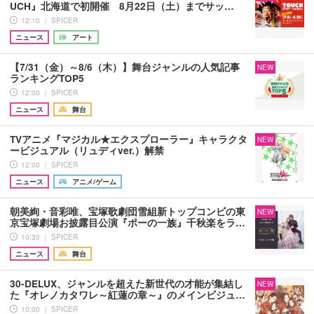
UCH』北海道で初開催 8月22日（土）までサッ…
12:10 ｜ SPICER
ニュース
アート
【7/31（金）～8/6（木）】舞台ジャンルの人気記事
NEW
ランキングTOP5
12:00 ｜ SPICER
ニュース
舞台
TVアニメ『マジカル★エクスプローラー』キャラクタ
NEW
ービジュアル（リュディver.）解禁
12:00 ｜ SPICER
ニュース
アニメ/ゲーム
朝美絢・音彩唯、宝塚歌劇団雪組新トップコンビの東
NEW
京宝塚劇場お披露目公演『ポーの一族』千秋楽をラ…
10:30 ｜ SPICER
ニュース
舞台
30-DELUX、ジャンルを超えた新世代の才能が集結し
NEW
た『オレノカタワレ～紅蓮の章～』のメインビジュ…
10:00 ｜ SPICER