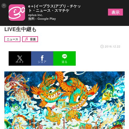
×
e＋(イープラス)アプリ - チケッ
ト・ニュース・スマチケ
表示
eplus inc.
無料 - Google Play
ゆず、明日の冬至ライブは熊本県で開催＆LINE
LIVE生中継も
ニュース
音楽
2016.12.22
ポスト
シェア
送る