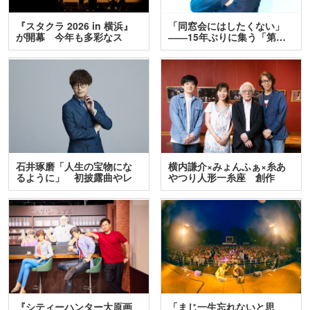
『スタクラ 2026 in 横浜』
「同窓会にはしたくない」
が開幕 今年も多彩なス
――15年ぶりに集う「第…
テ…
石井琢磨「人生の宝物にな
横内謙介×みょんふぁ×糸あ
るように」 初披露曲やレ
やつり人形一糸座 創作
ア…
人…
『シティーハンター大原画
「まじ一生忘れないと思