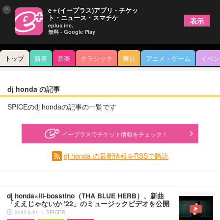
×
e＋(イープラス)アプリ - チケッ
ト・ニュース・スマチケ
表示
eplus inc.
無料 - Google Play
トップ
新着
音楽
クラシック
舞台
アニメ・ゲーム
イベン
dj honda の記事
SPICEのdj hondaの記事の一覧です
イープラスでチケット情報をチェック！
dj honda の最新情報をRSSで購読
dj honda×ill-bosstino（THA BLUE HERB）、新曲
「ええじゃないか '22」のミュージックビデオを公開
2022.6.21 ｜ SPICER