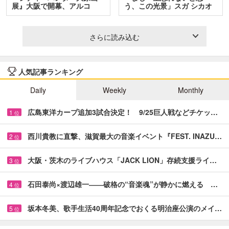
展』大阪で開幕、アルコ
う、この光景」スガ シカオ
＆…
と…
さらに読み込む
人気記事ランキング
Daily
Weekly
Monthly
広島東洋カープ追加3試合決定！ 9/25巨人戦などチケッ…
1
位
西川貴教に直撃、滋賀最大の音楽イベント『FEST. INAZU…
2
位
大阪・茨木のライブハウス「JACK LION」存続支援ライ…
3
位
石田泰尚×渡辺雄一――破格の“音楽魂”が静かに燃える …
4
位
坂本冬美、歌手生活40周年記念でおくる明治座公演のメイ…
5
位